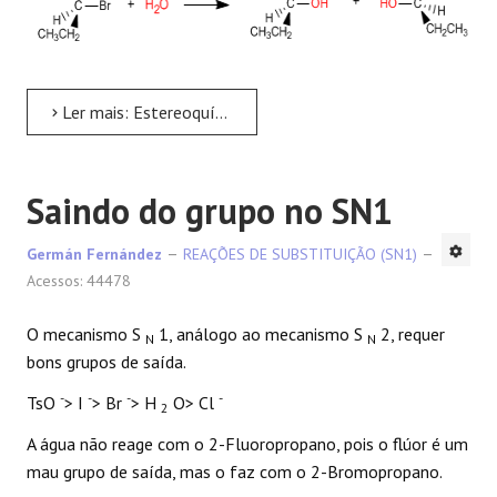
Ler mais: Estereoquímica em SN1
Saindo do grupo no SN1
Germán Fernández
REAÇÕES DE SUBSTITUIÇÃO (SN1)
Acessos: 44478
O mecanismo S
1, análogo ao mecanismo S
2, requer
N
N
bons grupos de saída.
-
-
-
-
TsO
> I
> Br
> H
O> Cl
2
A água não reage com o 2-Fluoropropano, pois o flúor é um
mau grupo de saída, mas o faz com o 2-Bromopropano.