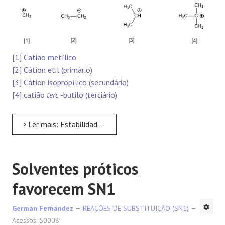
[1] Catião metílico
[2] Cátion etil (primário)
[3] Cátion isopropílico (secundário)
[4] catião
terc
-butilo (terciário)
Ler mais: Estabilidade do carbocátion
Solventes próticos
favorecem SN1
Germán Fernández
REAÇÕES DE SUBSTITUIÇÃO (SN1)
Acessos: 50008