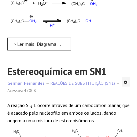
Ler mais: Diagrama de energia em SN1
Estereoquímica em SN1
Germán Fernández
REAÇÕES DE SUBSTITUIÇÃO (SN1)
Acessos: 47008
A reação S
1 ocorre através de um carbocátion planar, que
N
é atacado pelo nucleófilo em ambos os lados, dando
origem a uma mistura de estereoisômeros.