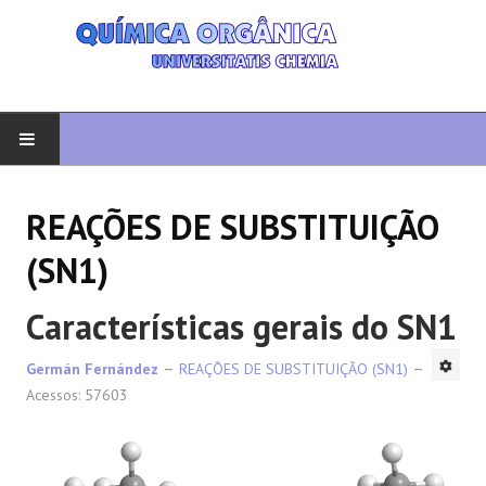
COMEÇAR
REAÇÕES DE SUBSTITUIÇÃO
QUIMICA ORGANICA
(SN1)
ORGÂNICO AVANÇADO
Características gerais do SN1
HETEROCICLOS
Germán Fernández
REAÇÕES DE SUBSTITUIÇÃO (SN1)
Acessos: 57603
SÍNTESE
ESPECTROSCOPIA