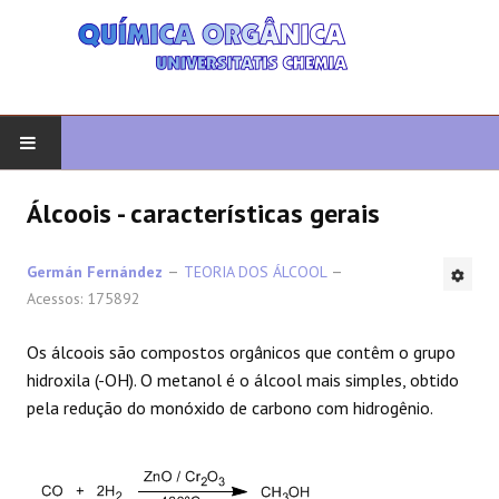
COMEÇAR
Álcoois - características gerais
QUIMICA ORGANICA
Germán Fernández
TEORIA DOS ÁLCOOL
Acessos: 175892
ORGÂNICO AVANÇADO
Os álcoois são compostos orgânicos que contêm o grupo
HETEROCICLOS
hidroxila (-OH). O metanol é o álcool mais simples, obtido
pela redução do monóxido de carbono com hidrogênio.
SÍNTESE
ESPECTROSCOPIA