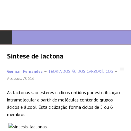
COMEÇAR
Síntese de lactona
QUIMICA ORGANICA
Germán Fernández
TEORIA DOS ÁCIDOS CARBOXÍLICOS
Acessos: 70616
ORGÂNICO AVANÇADO
As lactonas são ésteres cíclicos obtidos por esterificação
HETEROCICLOS
intramolecular a partir de moléculas contendo grupos
ácidos e álcool. Esta ciclização forma ciclos de 5 ou 6
SÍNTESE
membros.
ESPECTROSCOPIA