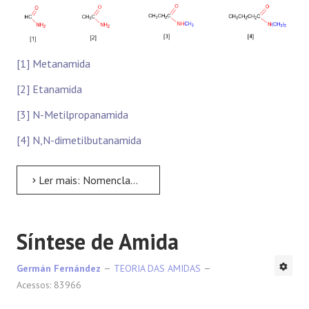
REAÇÕES
[1] Metanamida
[2] Etanamida
[3] N-Metilpropanamida
[4] N,N-dimetilbutanamida
Ler mais: Nomenclatura de Amida
Síntese de Amida
Germán Fernández
TEORIA DAS AMIDAS
Acessos: 83966