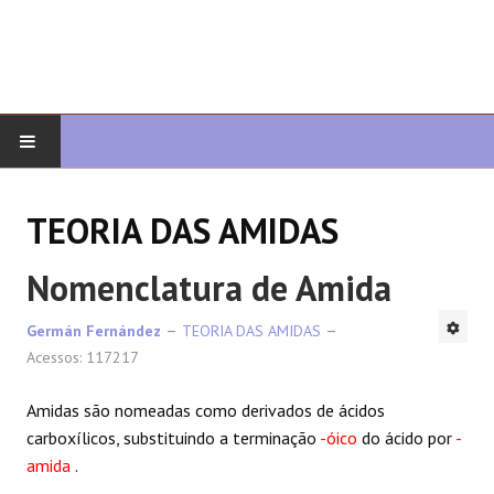
COMEÇAR
TEORIA DAS AMIDAS
QUIMICA ORGANICA
Nomenclatura de Amida
ORGÂNICO AVANÇADO
Germán Fernández
TEORIA DAS AMIDAS
Acessos: 117217
HETEROCICLOS
Amidas são nomeadas como derivados de ácidos
SÍNTESE
carboxílicos, substituindo a terminação
-óico
do ácido por
-
amida
.
ESPECTROSCOPIA