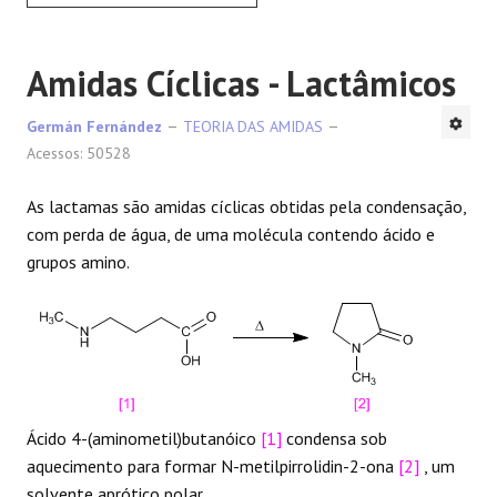
Amidas Cíclicas - Lactâmicos
Germán Fernández
TEORIA DAS AMIDAS
Acessos: 50528
As lactamas são amidas cíclicas obtidas pela condensação,
com perda de água, de uma molécula contendo ácido e
grupos amino.
Ácido 4-(aminometil)butanóico
[1]
condensa sob
aquecimento para formar N-metilpirrolidin-2-ona
[2]
, um
solvente aprótico polar.