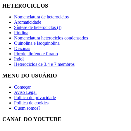
HETEROCICLOS
Nomenclatura de heterociclos
Aromaticidade
Síntese de heterociclos (I)
Piridina
Nomenclatura heterociclos condensados
Quinolina e Isoquinolina
Diazinas
Pirrole, tiofeno e furano
Indol
Heterociclos de 3,4 e 7 membros
MENU DO USUÁRIO
Começar
Aviso Legal
Política de privacidade
Política de cookies
Quem somos?
CANAL DO YOUTUBE