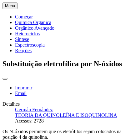
Menu
Começar
Quimica Organica
Orgânico Avançado
Heterociclos
Síntese
Espectroscopia
Reações
Substituição eletrofílica por N-óxidos
Imprimir
Email
Detalhes
Germán Fernández
TEORIA DA QUINOLEÍNA E ISOQUINOLINA
Acessos: 2728
Os N-óxidos permitem que os eletrófilos sejam colocados na
posição 4 da quinolina.