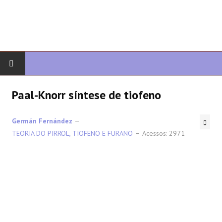
COMEÇAR
Paal-Knorr síntese de tiofeno
QUIMICA ORGANICA
Germán Fernández
TEORIA DO PIRROL, TIOFENO E FURANO
Acessos: 2971
ORGÂNICO AVANÇADO
HETEROCICLOS
SÍNTESE
ESPECTROSCOPIA