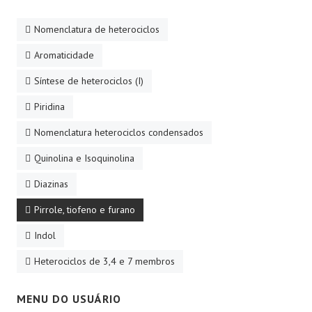
Nomenclatura de heterociclos
Aromaticidade
Síntese de heterociclos (I)
Piridina
Nomenclatura heterociclos condensados
Quinolina e Isoquinolina
Diazinas
Pirrole, tiofeno e furano
Indol
Heterociclos de 3,4 e 7 membros
MENU DO USUÁRIO