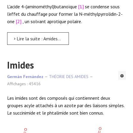
L'acide 4-(aminométhyl)butanoïque
[1]
se condense sous
l'effet du chauffage pour former la N-méthylpyrrolidin-2-
one
[2]
, un solvant aprotique polaire.
Lire la suite : Amides Cycliques - Lactames
Imides
Germán Fernández
THÉORIE DES AMIDES
Affichages : 45416
Les imides sont des composés qui contiennent deux
groupes acyle attachés à un azote par des liaisons simples.
Le succinimide et le phtalimide sont bien connus.