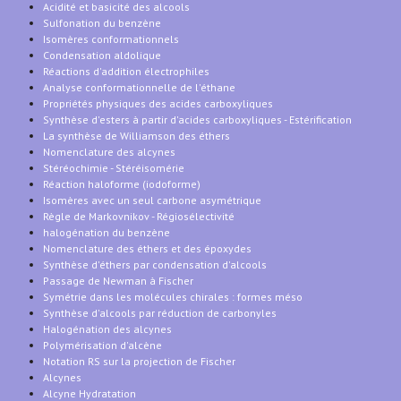
Acidité et basicité des alcools
Sulfonation du benzène
Isomères conformationnels
Condensation aldolique
Réactions d'addition électrophiles
Analyse conformationnelle de l'éthane
Propriétés physiques des acides carboxyliques
Synthèse d'esters à partir d'acides carboxyliques - Estérification
La synthèse de Williamson des éthers
Nomenclature des alcynes
Stéréochimie - Stéréisomérie
Réaction haloforme (iodoforme)
Isomères avec un seul carbone asymétrique
Règle de Markovnikov - Régiosélectivité
halogénation du benzène
Nomenclature des éthers et des époxydes
Synthèse d'éthers par condensation d'alcools
Passage de Newman à Fischer
Symétrie dans les molécules chirales : formes méso
Synthèse d'alcools par réduction de carbonyles
Halogénation des alcynes
Polymérisation d'alcène
Notation RS sur la projection de Fischer
Alcynes
Alcyne Hydratation