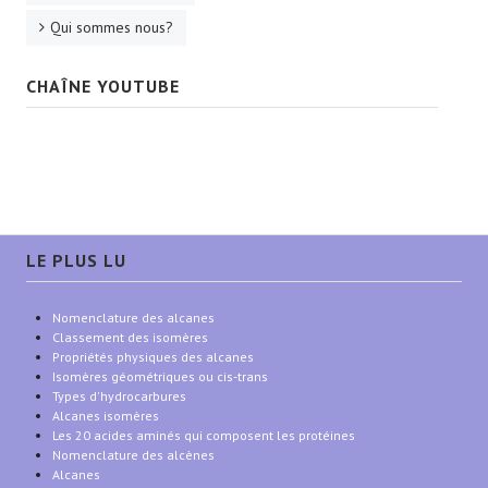
Qui sommes nous?
CHAÎNE YOUTUBE
LE PLUS LU
Nomenclature des alcanes
Classement des isomères
Propriétés physiques des alcanes
Isomères géométriques ou cis-trans
Types d'hydrocarbures
Alcanes isomères
Les 20 acides aminés qui composent les protéines
Nomenclature des alcènes
Alcanes