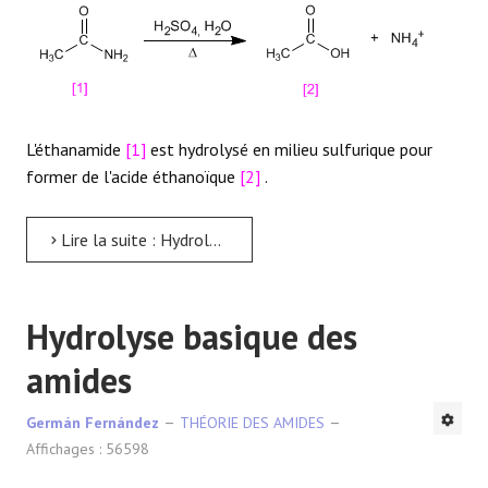
L'éthanamide
[1]
est hydrolysé en milieu sulfurique pour
former de l'acide éthanoïque
[2]
.
Lire la suite : Hydrolyse acide des amides
Hydrolyse basique des
amides
Germán Fernández
THÉORIE DES AMIDES
Affichages : 56598