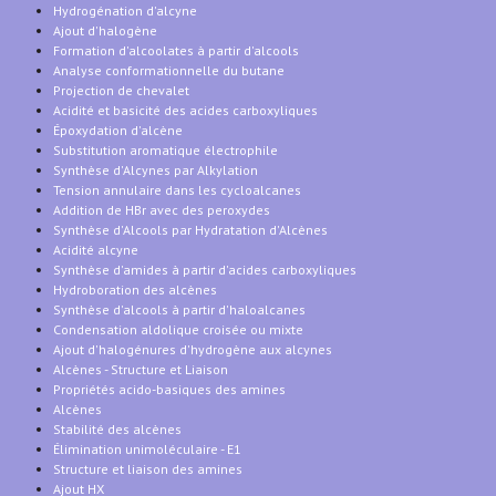
Hydrogénation d'alcyne
Ajout d'halogène
Formation d'alcoolates à partir d'alcools
Analyse conformationnelle du butane
Projection de chevalet
Acidité et basicité des acides carboxyliques
Époxydation d'alcène
Substitution aromatique électrophile
Synthèse d'Alcynes par Alkylation
Tension annulaire dans les cycloalcanes
Addition de HBr avec des peroxydes
Synthèse d'Alcools par Hydratation d'Alcènes
Acidité alcyne
Synthèse d'amides à partir d'acides carboxyliques
Hydroboration des alcènes
Synthèse d'alcools à partir d'haloalcanes
Condensation aldolique croisée ou mixte
Ajout d'halogénures d'hydrogène aux alcynes
Alcènes - Structure et Liaison
Propriétés acido-basiques des amines
Alcènes
Stabilité des alcènes
Élimination unimoléculaire - E1
Structure et liaison des amines
Ajout HX