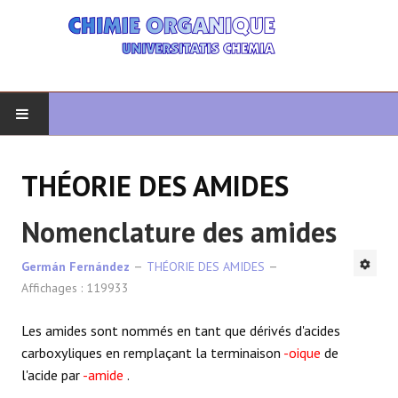
DÉBUT
THÉORIE DES AMIDES
CHIMIE ORGANIQUE
Nomenclature des amides
ORGANIQUE AVANCÉ
Germán Fernández
THÉORIE DES AMIDES
Affichages : 119933
HÉTÉROCYCLES
Les amides sont nommés en tant que dérivés d'acides
LA SYNTHÈSE
carboxyliques en remplaçant la terminaison
-oique
de
l'acide par
-amide
.
SPECTROSCOPIE