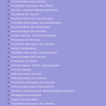
Nomenclature des alcools
Propriétés physiques des éthers
Alcools - caractéristiques générales
Oxydation de l'alcool
Nomenclature des cycloalcanes
Chiralité moléculaire et énantiomères
Nomenclature des anhydrides
Nomenclature du benzène
Acides aminés - Point isoélectrique
Projection de Newman
Propriétés physiques des alcynes
Alcène Hydratation
Synthèse des acides carboxyliques
Nomenclature des amines
Projection de Fisher
Nomenclature - Acides carboxyliques
Activité optique
Ozonolyse des alcènes
Hydrogénation des alcènes
Propriétés physiques des alcènes
Nomenclature des énantiomères
Synthèse d'alcènes par déshydratation d'alcools
Nitratation du benzène
Degré d'insaturation
Propriétés physiques des amines