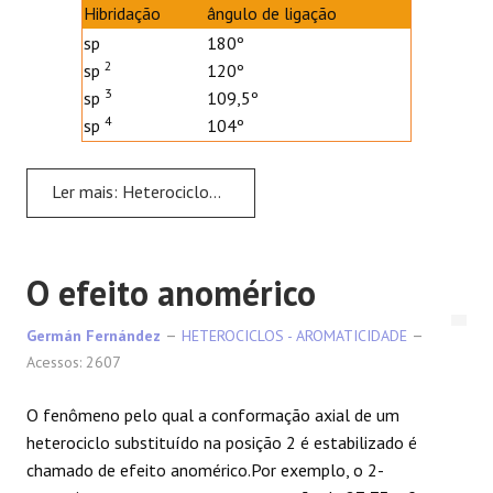
Hibridação
ângulo de ligação
sp
180º
2
sp
120º
3
sp
109,5º
4
sp
104º
Ler mais: Heterociclos não aromáticos
O efeito anomérico
Germán Fernández
HETEROCICLOS - AROMATICIDADE
Acessos: 2607
O fenômeno pelo qual a conformação axial de um
heterociclo substituído na posição 2 é estabilizado é
chamado de efeito anomérico.Por exemplo, o 2-