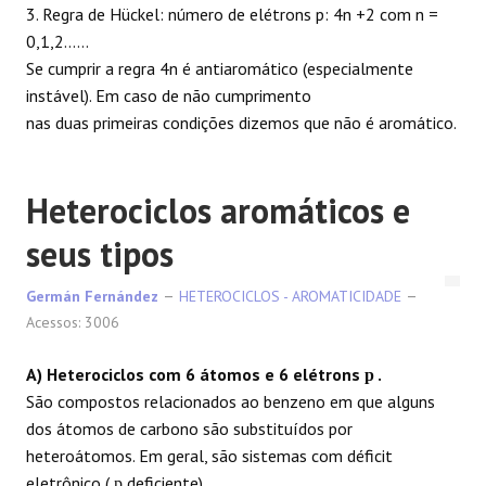
3. Regra de Hückel: número de elétrons p: 4n +2 com n =
0,1,2......
Se cumprir a regra 4n é antiaromático (especialmente
instável). Em caso de não cumprimento
nas duas primeiras condições dizemos que não é aromático.
Heterociclos aromáticos e
seus tipos
Germán Fernández
HETEROCICLOS - AROMATICIDADE
Acessos: 3006
A) Heterociclos com 6 átomos e 6 elétrons
.
p
São compostos relacionados ao benzeno em que alguns
dos átomos de carbono são substituídos por
heteroátomos. Em geral, são sistemas com déficit
eletrônico (
deficiente).
p