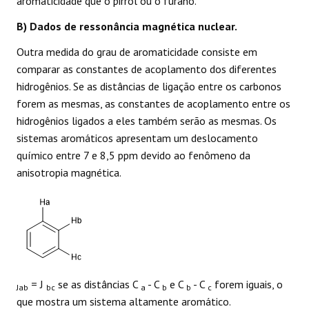
aromaticidade que o pirrol ou o furano.
B) Dados de ressonância magnética nuclear.
Outra medida do grau de aromaticidade consiste em
comparar as constantes de acoplamento dos diferentes
hidrogênios. Se as distâncias de ligação entre os carbonos
forem as mesmas, as constantes de acoplamento entre os
hidrogênios ligados a eles também serão as mesmas. Os
sistemas aromáticos apresentam um deslocamento
químico entre 7 e 8,5 ppm devido ao fenômeno da
anisotropia magnética.
= J
se as distâncias C
- C
e C
- C
forem iguais, o
Jab
bc
a
b
b
c
que mostra um sistema altamente aromático.