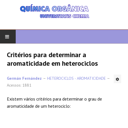
COMEÇAR
Critérios para determinar a
aromaticidade em heterociclos
QUIMICA ORGANICA
Germán Fernández
HETEROCICLOS - AROMATICIDADE
ORGÂNICO AVANÇADO
Acessos: 1881
HETEROCICLOS
Existem vários critérios para determinar o grau de
aromaticidade de um heterociclo:
SÍNTESE
ESPECTROSCOPIA