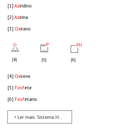
[1]
Az
iridino
[2]
Az
irina
[3]
Ox
irano
[4]
Ox
irene
[5]
Fosf
ete
[6]
Fosf
etano
Ler mais: Sistema Hantzsch-Widman