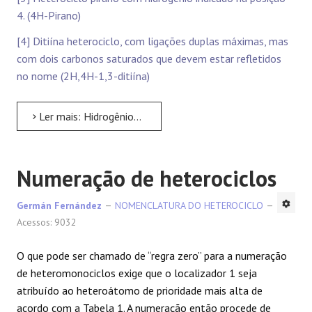
4. (4H-Pirano)
[4] Ditiína heterociclo, com ligações duplas máximas, mas
com dois carbonos saturados que devem estar refletidos
no nome (2H,4H-1,3-ditiína)
Ler mais: Hidrogênio indicado
Numeração de heterociclos
Germán Fernández
NOMENCLATURA DO HETEROCICLO
Acessos: 9032
O que pode ser chamado de “regra zero” para a numeração
de heteromonociclos exige que o localizador 1 seja
atribuído ao heteroátomo de prioridade mais alta de
acordo com a Tabela 1. A numeração então procede de