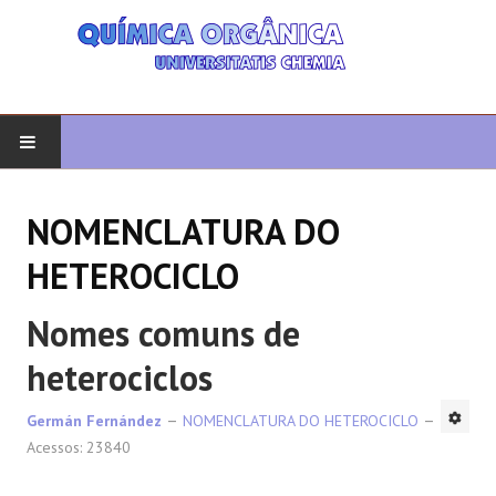
COMEÇAR
NOMENCLATURA DO
QUIMICA ORGANICA
HETEROCICLO
ORGÂNICO AVANÇADO
Nomes comuns de
HETEROCICLOS
heterociclos
SÍNTESE
Germán Fernández
NOMENCLATURA DO HETEROCICLO
Acessos: 23840
ESPECTROSCOPIA