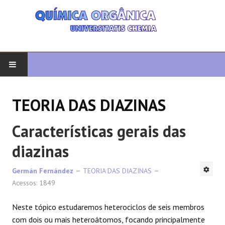
COMEÇAR
TEORIA DAS DIAZINAS
QUIMICA ORGANICA
Características gerais das
ORGÂNICO AVANÇADO
diazinas
HETEROCICLOS
Germán Fernández
TEORIA DAS DIAZINAS
Acessos: 1849
SÍNTESE
Neste tópico estudaremos heterociclos de seis membros
ESPECTROSCOPIA
com dois ou mais heteroátomos, focando principalmente