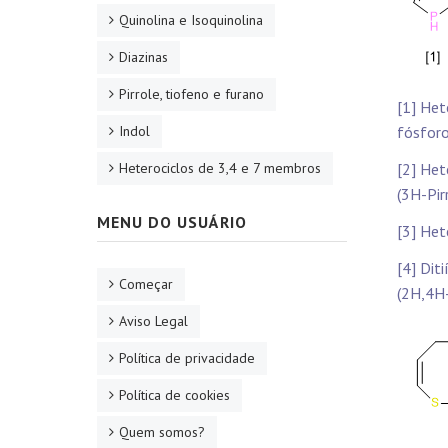
Quinolina e Isoquinolina
Diazinas
Pirrole, tiofeno e furano
[1] Het
Indol
fósforo
Heterociclos de 3,4 e 7 membros
[2] Het
(3H-Pir
MENU DO USUÁRIO
[3] Het
[4] Dit
Começar
(2H,4H-
Aviso Legal
Política de privacidade
Política de cookies
Quem somos?