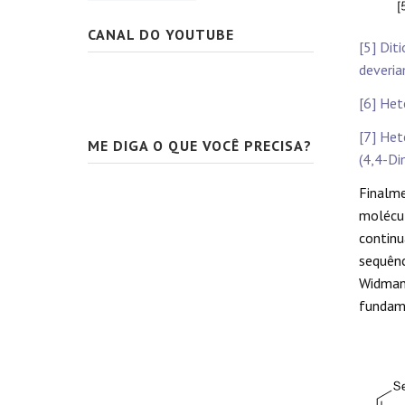
CANAL DO YOUTUBE
[5] Dit
deveria
[6] Het
[7] Het
ME DIGA O QUE VOCÊ PRECISA?
(4,4-Di
Finalme
molécu
continu
sequênc
Widman 
fundam