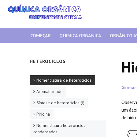
COMEÇAR
QUIMICA ORGANICA
ORGÂNICO 
Hi
HETEROCICLOS
Nomenclatura de heterociclos
Germán
Aromaticidade
Observe
Síntese de heterociclos (I)
um átom
Piridina
de hidr
Nomenclatura heterociclos
condensados