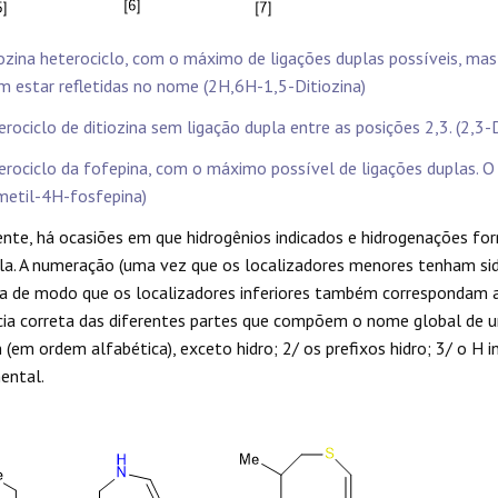
iozina heterociclo, com o máximo de ligações duplas possíveis, m
m estar refletidas no nome (2H,6H-1,5-Ditiozina)
erociclo de ditiozina sem ligação dupla entre as posições 2,3. (2,3-D
erociclo da fofepina, com o máximo possível de ligações duplas. O
metil-4H-fosfepina)
nte, há ocasiões em que hidrogênios indicados e hidrogenações f
la. A numeração (uma vez que os localizadores menores tenham s
a de modo que os localizadores inferiores também correspondam ao 
ia correta das diferentes partes que compõem o nome global de u
(em ordem alfabética), exceto hidro; 2/ os prefixos hidro; 3/ o H
ental.