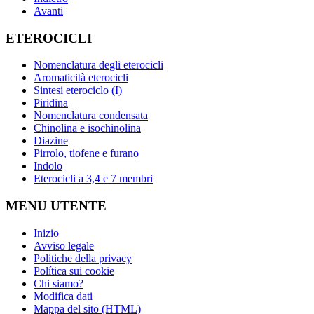
Avanti
ETEROCICLI
Nomenclatura degli eterocicli
Aromaticità eterocicli
Sintesi eterociclo (I)
Piridina
Nomenclatura condensata
Chinolina e isochinolina
Diazine
Pirrolo, tiofene e furano
Indolo
Eterocicli a 3,4 e 7 membri
MENU UTENTE
Inizio
Avviso legale
Politiche della privacy
Política sui cookie
Chi siamo?
Modifica dati
Mappa del sito (HTML)