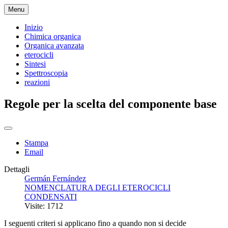
Menu
Inizio
Chimica organica
Organica avanzata
eterocicli
Sintesi
Spettroscopia
reazioni
Regole per la scelta del componente base
Stampa
Email
Dettagli
Germán Fernández
NOMENCLATURA DEGLI ETEROCICLI
CONDENSATI
Visite: 1712
I seguenti criteri si applicano fino a quando non si decide