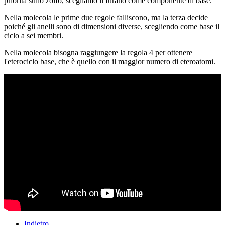
priorità sullo zolfo, scegliamo il furano come componente di base.
Nella molecola le prime due regole falliscono, ma la terza decide
poiché gli anelli sono di dimensioni diverse, scegliendo come base il
ciclo a sei membri.
Nella molecola bisogna raggiungere la regola 4 per ottenere
l'eterociclo base, che è quello con il maggior numero di eteroatomi.
Indietro