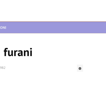
IONI
 furani
 3982