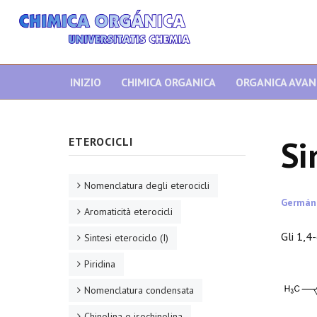
INIZIO
CHIMICA ORGANICA
ORGANICA AVA
Si
ETEROCICLI
Nomenclatura degli eterocicli
Germán
Aromaticità eterocicli
Gli 1,4-
Sintesi eterociclo (I)
Piridina
Nomenclatura condensata
Chinolina e isochinolina