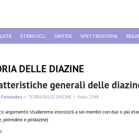
NZATA
ETEROCICLI
SINTESI
SPETTROSCOPIA
REAZ
RIA DELLE DIAZINE
atteristiche generali delle diazin
 Fernández
TEORIA DELLE DIAZINE
Visite: 2348
to argomento studieremo eterocicli a sei membri con due o più ete
e, pirimidine e piridazine)
: