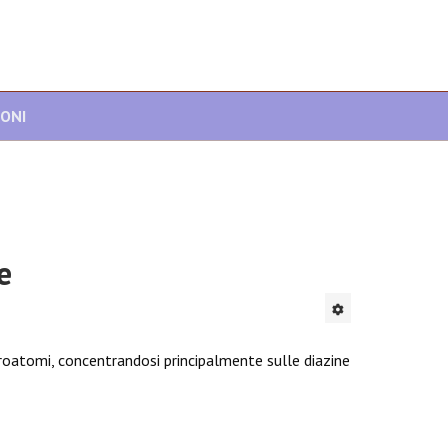
IONI
e
roatomi, concentrandosi principalmente sulle diazine