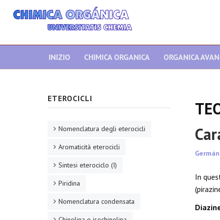
INIZIO
CHIMICA ORGANICA
ORGANICA AVA
ETEROCICLI
TEO
Car
Nomenclatura degli eterocicli
Aromaticità eterocicli
Germán
Sintesi eterociclo (I)
In ques
Piridina
(pirazin
Nomenclatura condensata
Diazine
Chinolina e isochinolina