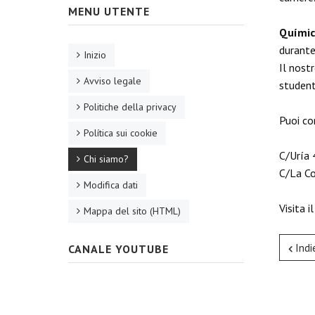
MENU UTENTE
Químic
durante
Inizio
Il nost
Avviso legale
student
Politiche della privacy
Puoi con
Política sui cookie
C/Uría 
Chi siamo?
C/La Co
Modifica dati
Visita 
Mappa del sito (HTML)
Indi
CANALE YOUTUBE