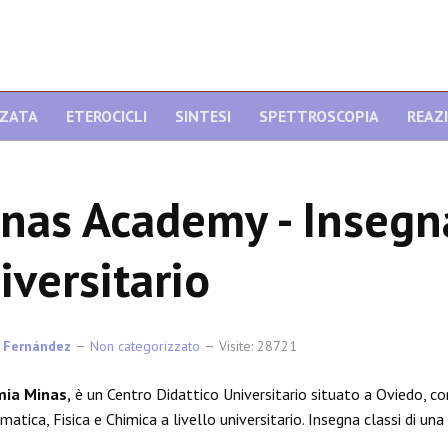
NZATA
ETEROCICLI
SINTESI
SPETTROSCOPIA
REAZ
nas Academy - Inseg
iversitario
 Fernández
Non categorizzato
Visite: 28721
ia Minas,
è un Centro Didattico Universitario situato a Oviedo, co
matica, Fisica e Chimica a livello universitario. Insegna classi di un
.