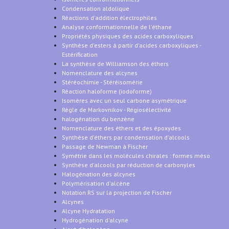
Condensation aldolique
Réactions d'addition électrophiles
Analyse conformationnelle de l'éthane
Propriétés physiques des acides carboxyliques
Synthèse d'esters à partir d'acides carboxyliques -
Estérification
La synthèse de Williamson des éthers
Nomenclature des alcynes
Stéréochimie - Stéréisomérie
Réaction haloforme (iodoforme)
Isomères avec un seul carbone asymétrique
Règle de Markovnikov - Régiosélectivité
halogénation du benzène
Nomenclature des éthers et des époxydes
Synthèse d'éthers par condensation d'alcools
Passage de Newman à Fischer
Symétrie dans les molécules chirales : formes méso
Synthèse d'alcools par réduction de carbonyles
Halogénation des alcynes
Polymérisation d'alcène
Notation RS sur la projection de Fischer
Alcynes
Alcyne Hydratation
Hydrogénation d'alcyne