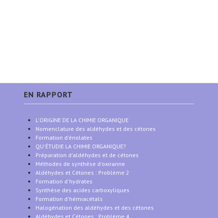
EN RAPPORT
L'ORIGINE DE LA CHIMIE ORGANIQUE
Nomenclature des aldéhydes et des cétones
Formation d'énolates
QU'ÉTUDIE LA CHIMIE ORGANIQUE?
Préparation d'aldéhydes et de cétones
Méthodes de synthèse d'oxiranne
Aldéhydes et Cétones : Problème 2
Formation d'hydrates
Synthèse des acides carboxyliques
Formation d'hémiacétals
Halogénation des aldéhydes et des cétones
Aldéhydes et Cétones : Problème 4