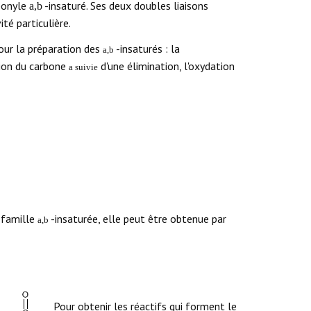
rbonyle
-insaturé. Ses deux doubles liaisons
a,b
té particulière.
our la préparation des
-insaturés : la
a,b
tion du carbone
d'une élimination, l'oxydation
a suivie
 famille
-insaturée, elle peut être obtenue par
a,b
Pour obtenir les réactifs qui forment le