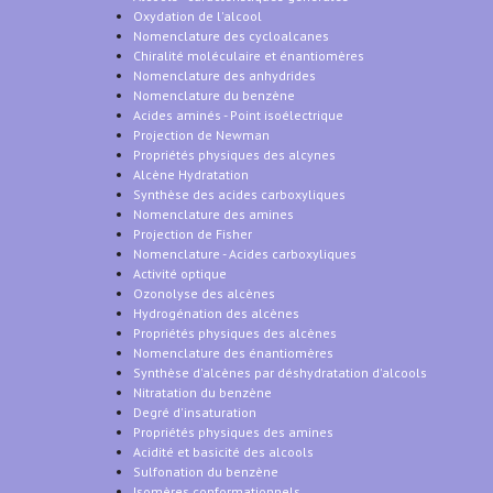
Oxydation de l'alcool
Nomenclature des cycloalcanes
Chiralité moléculaire et énantiomères
Nomenclature des anhydrides
Nomenclature du benzène
Acides aminés - Point isoélectrique
Projection de Newman
Propriétés physiques des alcynes
Alcène Hydratation
Synthèse des acides carboxyliques
Nomenclature des amines
Projection de Fisher
Nomenclature - Acides carboxyliques
Activité optique
Ozonolyse des alcènes
Hydrogénation des alcènes
Propriétés physiques des alcènes
Nomenclature des énantiomères
Synthèse d'alcènes par déshydratation d'alcools
Nitratation du benzène
Degré d'insaturation
Propriétés physiques des amines
Acidité et basicité des alcools
Sulfonation du benzène
Isomères conformationnels