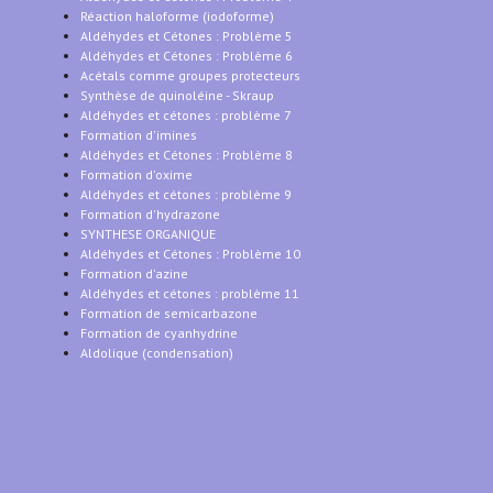
Réaction haloforme (iodoforme)
Aldéhydes et Cétones : Problème 5
Aldéhydes et Cétones : Problème 6
Acétals comme groupes protecteurs
Synthèse de quinoléine - Skraup
Aldéhydes et cétones : problème 7
Formation d'imines
Aldéhydes et Cétones : Problème 8
Formation d'oxime
Aldéhydes et cétones : problème 9
Formation d'hydrazone
SYNTHESE ORGANIQUE
Aldéhydes et Cétones : Problème 10
Formation d'azine
Aldéhydes et cétones : problème 11
Formation de semicarbazone
Formation de cyanhydrine
Aldolique (condensation)