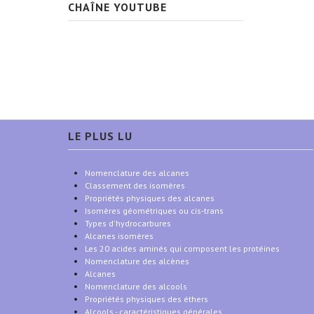
CHAÎNE YOUTUBE
LE PLUS LU
Nomenclature des alcanes
Classement des isomères
Propriétés physiques des alcanes
Isomères géométriques ou cis-trans
Types d'hydrocarbures
Alcanes isomères
Les 20 acides aminés qui composent les protéines
Nomenclature des alcènes
Alcanes
Nomenclature des alcools
Propriétés physiques des éthers
Alcools - caractéristiques générales