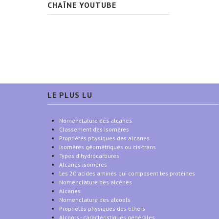
CHAÎNE YOUTUBE
LE PLUS LU
Nomenclature des alcanes
Classement des isomères
Propriétés physiques des alcanes
Isomères géométriques ou cis-trans
Types d'hydrocarbures
Alcanes isomères
Les 20 acides aminés qui composent les protéines
Nomenclature des alcènes
Alcanes
Nomenclature des alcools
Propriétés physiques des éthers
Alcools - caractéristiques générales