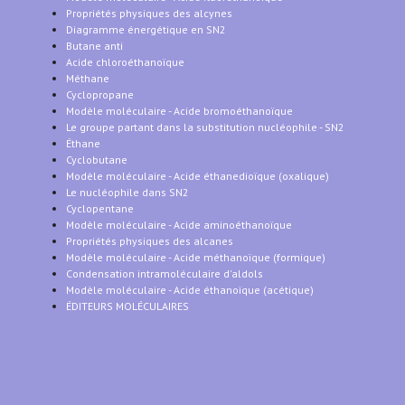
Propriétés physiques des alcynes
Diagramme énergétique en SN2
Butane anti
Acide chloroéthanoïque
Méthane
Cyclopropane
Modèle moléculaire - Acide bromoéthanoïque
Le groupe partant dans la substitution nucléophile - SN2
Éthane
Cyclobutane
Modèle moléculaire - Acide éthanedioïque (oxalique)
Le nucléophile dans SN2
Cyclopentane
Modèle moléculaire - Acide aminoéthanoïque
Propriétés physiques des alcanes
Modèle moléculaire - Acide méthanoïque (formique)
Condensation intramoléculaire d'aldols
Modèle moléculaire - Acide éthanoïque (acétique)
ÉDITEURS MOLÉCULAIRES