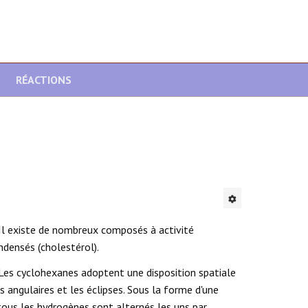
RÉACTIONS
 Il existe de nombreux composés à activité
ndensés (cholestérol).
. Les cyclohexanes adoptent une disposition spatiale
s angulaires et les éclipses. Sous la forme d'une
 tous les hydrogènes sont alternés les uns par