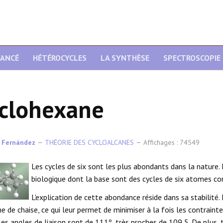
VANCÉ
HÉTÉROCYCLES
LA SYNTHÈSE
SPECTROSCOPIE
clohexane
 Fernández
THÉORIE DES CYCLOALCANES
Affichages : 74549
Les cycles de six sont les plus abondants dans la nature.
biologique dont la base sont des cycles de six atomes co
L'explication de cette abondance réside dans sa stabilité
e de chaise, ce qui leur permet de minimiser à la fois les contrainte
 les angles de liaison sont de 111º, très proches de 109,5. De plus,