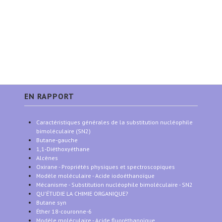
EN RAPPORT
Caractéristiques générales de la substitution nucléophile
bimoléculaire (SN2)
Butane-gauche
1,1-Diéthoxyéthane
Alcènes
Oxirane - Propriétés physiques et spectroscopiques
Modèle moléculaire - Acide iodoéthanoïque
Mécanisme - Substitution nucléophile bimoléculaire - SN2
QU'ÉTUDIE LA CHIMIE ORGANIQUE?
Butane syn
Éther 18-couronne-6
Modèle moléculaire - Acide fluoréthanoïque