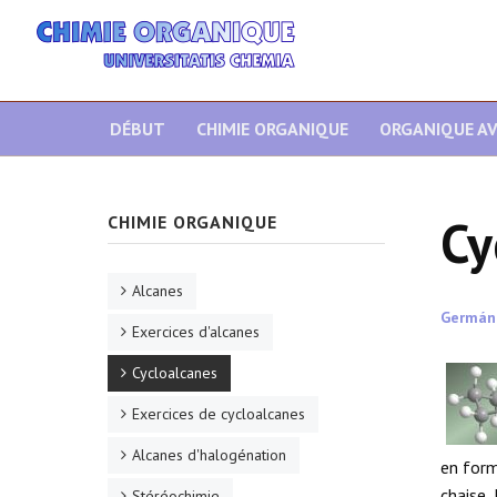
DÉBUT
CHIMIE ORGANIQUE
ORGANIQUE A
Cy
CHIMIE ORGANIQUE
Alcanes
Germán
Exercices d'alcanes
Cycloalcanes
Exercices de cycloalcanes
Alcanes d'halogénation
en form
chaise,
Stéréochimie