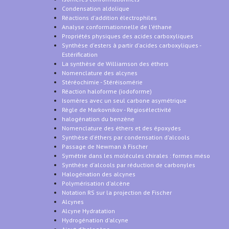
Condensation aldolique
Réactions d'addition électrophiles
Analyse conformationnelle de l'éthane
Propriétés physiques des acides carboxyliques
Synthèse d'esters à partir d'acides carboxyliques -
Estérification
La synthèse de Williamson des éthers
Nomenclature des alcynes
Stéréochimie - Stéréisomérie
Réaction haloforme (iodoforme)
Isomères avec un seul carbone asymétrique
Règle de Markovnikov - Régiosélectivité
halogénation du benzène
Nomenclature des éthers et des époxydes
Synthèse d'éthers par condensation d'alcools
Passage de Newman à Fischer
Symétrie dans les molécules chirales : formes méso
Synthèse d'alcools par réduction de carbonyles
Halogénation des alcynes
Polymérisation d'alcène
Notation RS sur la projection de Fischer
Alcynes
Alcyne Hydratation
Hydrogénation d'alcyne