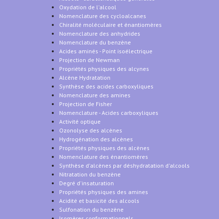
Oxydation de l'alcool
Nomenclature des cycloalcanes
Chiralité moléculaire et énantiomères
Nomenclature des anhydrides
Nomenclature du benzène
Acides aminés - Point isoélectrique
Projection de Newman
Propriétés physiques des alcynes
Alcène Hydratation
Synthèse des acides carboxyliques
Nomenclature des amines
Projection de Fisher
Nomenclature - Acides carboxyliques
Activité optique
Ozonolyse des alcènes
Hydrogénation des alcènes
Propriétés physiques des alcènes
Nomenclature des énantiomères
Synthèse d'alcènes par déshydratation d'alcools
Nitratation du benzène
Degré d'insaturation
Propriétés physiques des amines
Acidité et basicité des alcools
Sulfonation du benzène
Isomères conformationnels