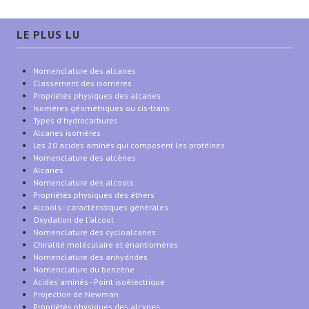
LE PLUS LU
Nomenclature des alcanes
Classement des isomères
Propriétés physiques des alcanes
Isomères géométriques ou cis-trans
Types d'hydrocarbures
Alcanes isomères
Les 20 acides aminés qui composent les protéines
Nomenclature des alcènes
Alcanes
Nomenclature des alcools
Propriétés physiques des éthers
Alcools - caractéristiques générales
Oxydation de l'alcool
Nomenclature des cycloalcanes
Chiralité moléculaire et énantiomères
Nomenclature des anhydrides
Nomenclature du benzène
Acides aminés - Point isoélectrique
Projection de Newman
Propriétés physiques des alcynes