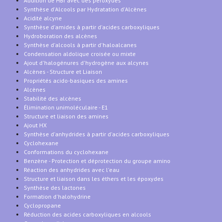
Addition de HBr avec des peroxydes
Synthèse d'Alcools par Hydratation d'Alcènes
Acidité alcyne
Synthèse d'amides à partir d'acides carboxyliques
Hydroboration des alcènes
Synthèse d'alcools à partir d'haloalcanes
Condensation aldolique croisée ou mixte
Ajout d'halogénures d'hydrogène aux alcynes
Alcènes - Structure et Liaison
Propriétés acido-basiques des amines
Alcènes
Stabilité des alcènes
Élimination unimoléculaire - E1
Structure et liaison des amines
Ajout HX
Synthèse d'anhydrides à partir d'acides carboxyliques
Cyclohexane
Conformations du cyclohexane
Benzène - Protection et déprotection du groupe amino
Réaction des anhydrides avec l'eau
Structure et liaison dans les éthers et les époxydes
Synthèse des lactones
Formation d'halohydrine
Cyclopropane
Réduction des acides carboxyliques en alcools