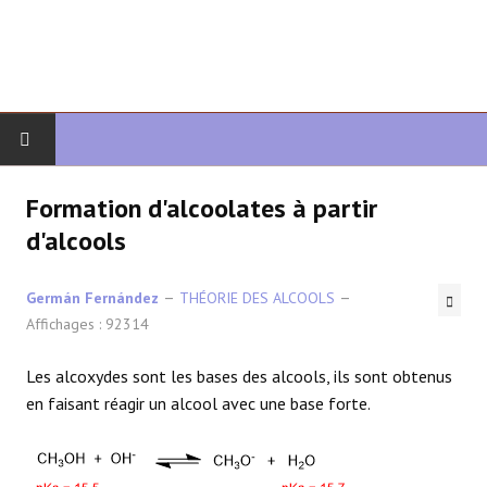
DÉBUT
Formation d'alcoolates à partir
d'alcools
CHIMIE ORGANIQUE
Germán Fernández
THÉORIE DES ALCOOLS
ORGANIQUE AVANCÉ
Affichages : 92314
HÉTÉROCYCLES
Les alcoxydes sont les bases des alcools, ils sont obtenus
en faisant réagir un alcool avec une base forte.
LA SYNTHÈSE
SPECTROSCOPIE