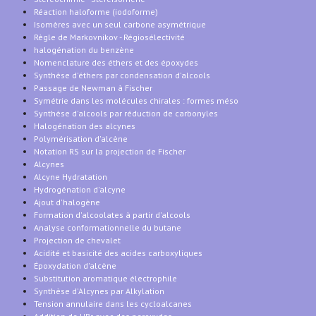
Réaction haloforme (iodoforme)
Isomères avec un seul carbone asymétrique
Règle de Markovnikov - Régiosélectivité
halogénation du benzène
Nomenclature des éthers et des époxydes
Synthèse d'éthers par condensation d'alcools
Passage de Newman à Fischer
Symétrie dans les molécules chirales : formes méso
Synthèse d'alcools par réduction de carbonyles
Halogénation des alcynes
Polymérisation d'alcène
Notation RS sur la projection de Fischer
Alcynes
Alcyne Hydratation
Hydrogénation d'alcyne
Ajout d'halogène
Formation d'alcoolates à partir d'alcools
Analyse conformationnelle du butane
Projection de chevalet
Acidité et basicité des acides carboxyliques
Époxydation d'alcène
Substitution aromatique électrophile
Synthèse d'Alcynes par Alkylation
Tension annulaire dans les cycloalcanes