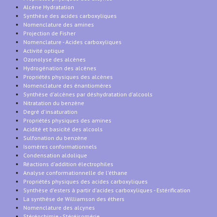
Alcène Hydratation
Synthèse des acides carboxyliques
Nomenclature des amines
Projection de Fisher
Nomenclature - Acides carboxyliques
Activité optique
Ozonolyse des alcènes
Hydrogénation des alcènes
Propriétés physiques des alcènes
Nomenclature des énantiomères
Synthèse d'alcènes par déshydratation d'alcools
Nitratation du benzène
Degré d'insaturation
Propriétés physiques des amines
Acidité et basicité des alcools
Sulfonation du benzène
Isomères conformationnels
Condensation aldolique
Réactions d'addition électrophiles
Analyse conformationnelle de l'éthane
Propriétés physiques des acides carboxyliques
Synthèse d'esters à partir d'acides carboxyliques - Estérification
La synthèse de Williamson des éthers
Nomenclature des alcynes
Stéréochimie - Stéréisomérie