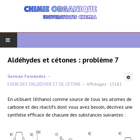
DÉBUT
Aldéhydes et cétones : problème 7
CHIMIE ORGANIQUE
Germán Fernández
EXERCISES D'ALDÉHYDE ET DE CÉTONE
Affichages : 15181
ORGANIQUE AVANCÉ
En utilisant l'éthanol comme source de tous les atomes de
HÉTÉROCYCLES
carbone et des réactifs dont vous avez besoin, décrivez une
synthèse efficace de chacune des substances suivantes :
LA SYNTHÈSE
SPECTROSCOPIE