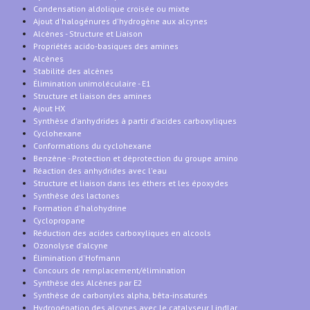
Condensation aldolique croisée ou mixte
Ajout d'halogénures d'hydrogène aux alcynes
Alcènes - Structure et Liaison
Propriétés acido-basiques des amines
Alcènes
Stabilité des alcènes
Élimination unimoléculaire - E1
Structure et liaison des amines
Ajout HX
Synthèse d'anhydrides à partir d'acides carboxyliques
Cyclohexane
Conformations du cyclohexane
Benzène - Protection et déprotection du groupe amino
Réaction des anhydrides avec l'eau
Structure et liaison dans les éthers et les époxydes
Synthèse des lactones
Formation d'halohydrine
Cyclopropane
Réduction des acides carboxyliques en alcools
Ozonolyse d'alcyne
Élimination d'Hofmann
Concours de remplacement/élimination
Synthèse des Alcènes par E2
Synthèse de carbonyles alpha, bêta-insaturés
Hydrogénation des alcynes avec le catalyseur Lindlar