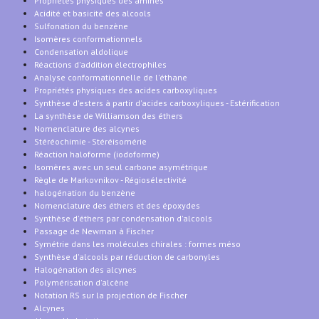
Propriétés physiques des amines
Acidité et basicité des alcools
Sulfonation du benzène
Isomères conformationnels
Condensation aldolique
Réactions d'addition électrophiles
Analyse conformationnelle de l'éthane
Propriétés physiques des acides carboxyliques
Synthèse d'esters à partir d'acides carboxyliques - Estérification
La synthèse de Williamson des éthers
Nomenclature des alcynes
Stéréochimie - Stéréisomérie
Réaction haloforme (iodoforme)
Isomères avec un seul carbone asymétrique
Règle de Markovnikov - Régiosélectivité
halogénation du benzène
Nomenclature des éthers et des époxydes
Synthèse d'éthers par condensation d'alcools
Passage de Newman à Fischer
Symétrie dans les molécules chirales : formes méso
Synthèse d'alcools par réduction de carbonyles
Halogénation des alcynes
Polymérisation d'alcène
Notation RS sur la projection de Fischer
Alcynes