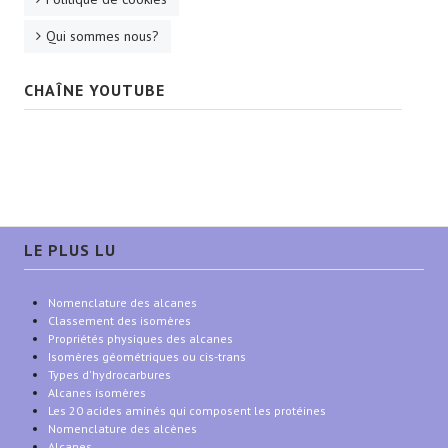
Qui sommes nous?
CHAÎNE YOUTUBE
LE PLUS LU
Nomenclature des alcanes
Classement des isomères
Propriétés physiques des alcanes
Isomères géométriques ou cis-trans
Types d'hydrocarbures
Alcanes isomères
Les 20 acides aminés qui composent les protéines
Nomenclature des alcènes
Alcanes