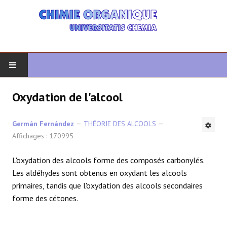
DÉBUT
Oxydation de l'alcool
CHIMIE ORGANIQUE
Germán Fernández
THÉORIE DES ALCOOLS
Affichages : 170995
ORGANIQUE AVANCÉ
L'oxydation des alcools forme des composés carbonylés.
HÉTÉROCYCLES
Les aldéhydes sont obtenus en oxydant les alcools
primaires, tandis que l'oxydation des alcools secondaires
LA SYNTHÈSE
forme des cétones.
SPECTROSCOPIE