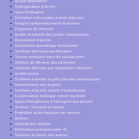
Alcyne Hydratation
Hydrogénation d'alcyne
Ajout d'halogène
Formation d'alcoolates à partir d'alcools
Analyse conformationnelle du butane
Projection de chevalet
Acidité et basicité des acides carboxyliques
Époxydation d'alcène
Substitution aromatique électrophile
Synthèse d'Alcynes par Alkylation
Tension annulaire dans les cycloalcanes
Addition de HBr avec des peroxydes
Synthèse d'Alcools par Hydratation d'Alcènes
Acidité alcyne
Synthèse d'amides à partir d'acides carboxyliques
Hydroboration des alcènes
Synthèse d'alcools à partir d'haloalcanes
Condensation aldolique croisée ou mixte
Ajout d'halogénures d'hydrogène aux alcynes
Alcènes - Structure et Liaison
Propriétés acido-basiques des amines
Alcènes
Stabilité des alcènes
Élimination unimoléculaire - E1
Structure et liaison des amines