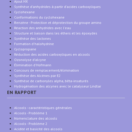
Ajout HX
Synthèse d'anhydrides à partir d'acides carboxyliques
Cyclohexane
Conformations du cyclohexane
Benzène - Protection et déprotection du groupe amino
Réaction des anhydrides avec l'eau
Structure et liaison dans les éthers et les époxydes
Synthèse des lactones
Formation d'halohydrine
Cyclopropane
Réduction des acides carboxyliques en alcools
Ozonolyse d'alcyne
Élimination d'Hofmann
Concours de remplacement/élimination
Synthèse des Alcènes par E2
Synthèse de carbonyles alpha, bêta-insaturés
Hydrogénation des alcynes avec le catalyseur Lindlar
EN RAPPORT
Alcools - caractéristiques générales
Alcools - Problème 1
Nomenclature des alcools
Alcools - Problème 2
Acidité et basicité des alcools