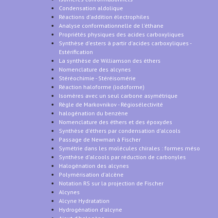
Condensation aldolique
Réactions d'addition électrophiles
Analyse conformationnelle de l'éthane
Propriétés physiques des acides carboxyliques
Synthèse d'esters à partir d'acides carboxyliques -
Estérification
La synthèse de Williamson des éthers
Nomenclature des alcynes
Stéréochimie - Stéréisomérie
Réaction haloforme (iodoforme)
Isomères avec un seul carbone asymétrique
Règle de Markovnikov - Régiosélectivité
halogénation du benzène
Nomenclature des éthers et des époxydes
Synthèse d'éthers par condensation d'alcools
Passage de Newman à Fischer
Symétrie dans les molécules chirales : formes méso
Synthèse d'alcools par réduction de carbonyles
Halogénation des alcynes
Polymérisation d'alcène
Notation RS sur la projection de Fischer
Alcynes
Alcyne Hydratation
Hydrogénation d'alcyne