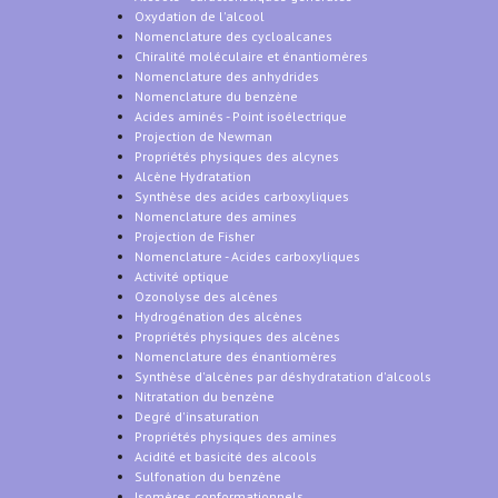
Oxydation de l'alcool
Nomenclature des cycloalcanes
Chiralité moléculaire et énantiomères
Nomenclature des anhydrides
Nomenclature du benzène
Acides aminés - Point isoélectrique
Projection de Newman
Propriétés physiques des alcynes
Alcène Hydratation
Synthèse des acides carboxyliques
Nomenclature des amines
Projection de Fisher
Nomenclature - Acides carboxyliques
Activité optique
Ozonolyse des alcènes
Hydrogénation des alcènes
Propriétés physiques des alcènes
Nomenclature des énantiomères
Synthèse d'alcènes par déshydratation d'alcools
Nitratation du benzène
Degré d'insaturation
Propriétés physiques des amines
Acidité et basicité des alcools
Sulfonation du benzène
Isomères conformationnels