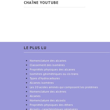
CHAÎNE YOUTUBE
LE PLUS LU
Nomenclature des alcanes
Classement des isomères
Propriétés physiques des alcanes
Isomères géométriques ou cis-trans
Types d'hydrocarbures
Alcanes isomères
Les 20 acides aminés qui composent les protéines
Nomenclature des alcènes
Alcanes
Nomenclature des alcools
Propriétés physiques des éthers
Alcools - caractéristiques générales