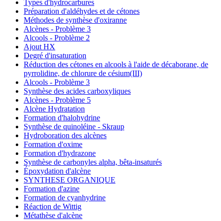
Types d'hydrocarbures
Préparation d'aldéhydes et de cétones
Méthodes de synthèse d'oxiranne
Alcènes - Problème 3
Alcools - Problème 2
Ajout HX
Degré d'insaturation
Réduction des cétones en alcools à l'aide de décaborane, de
pyrrolidine, de chlorure de césium(III)
Alcools - Problème 3
Synthèse des acides carboxyliques
Alcènes - Problème 5
Alcène Hydratation
Formation d'halohydrine
Synthèse de quinoléine - Skraup
Hydroboration des alcènes
Formation d'oxime
Formation d'hydrazone
Synthèse de carbonyles alpha, bêta-insaturés
Époxydation d'alcène
SYNTHESE ORGANIQUE
Formation d'azine
Formation de cyanhydrine
Réaction de Wittig
Métathèse d'alcène