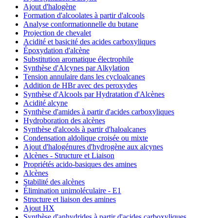
Ajout d'halogène
Formation d'alcoolates à partir d'alcools
Analyse conformationnelle du butane
Projection de chevalet
Acidité et basicité des acides carboxyliques
Époxydation d'alcène
Substitution aromatique électrophile
Synthèse d'Alcynes par Alkylation
Tension annulaire dans les cycloalcanes
Addition de HBr avec des peroxydes
Synthèse d'Alcools par Hydratation d'Alcènes
Acidité alcyne
Synthèse d'amides à partir d'acides carboxyliques
Hydroboration des alcènes
Synthèse d'alcools à partir d'haloalcanes
Condensation aldolique croisée ou mixte
Ajout d'halogénures d'hydrogène aux alcynes
Alcènes - Structure et Liaison
Propriétés acido-basiques des amines
Alcènes
Stabilité des alcènes
Élimination unimoléculaire - E1
Structure et liaison des amines
Ajout HX
Synthèse d'anhydrides à partir d'acides carboxyliques