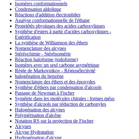
Isomères conformationnels
Condensation aldolique
Réactions d'addition électrophiles
Analyse conformationnelle de l'éthane
Propriétés physiques des acides carboxyliques
Synthèse d'esters à partir d'acides carboxyliques -
Estérification
La synthèse de Williamson des éthers
Nomenclature des alcynes
Stéréochimie - Stéréisomérie
Réaction haloforme (iodoforme)
Isomères avec un seul carbone asymétrique
Règle de Markovnikov - Régiosélectivité
halogénation du benzène
Nomenclature des éthers et des époxydes
Synthèse d'éthers par condensation d'alcools
Passage de Newman à Fischer
Symétrie dans les molécules chirales : formes méso
Synthèse d'alcools par réduction de carbonyles
Halogénation des alcynes
Polymérisation d'alcène
Notation RS sur la projection de Fischer
Alcynes
Alcyne Hydratation
Hydrogénation d'alcyne