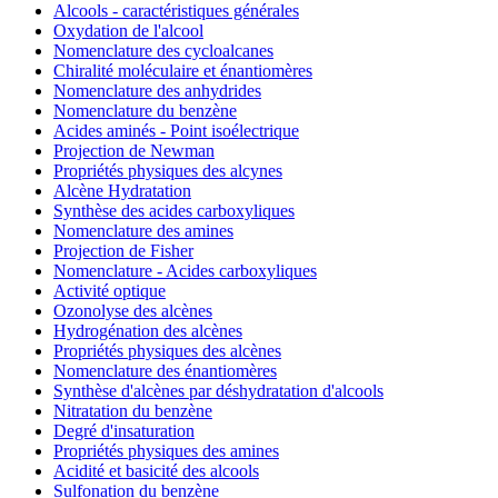
Alcools - caractéristiques générales
Oxydation de l'alcool
Nomenclature des cycloalcanes
Chiralité moléculaire et énantiomères
Nomenclature des anhydrides
Nomenclature du benzène
Acides aminés - Point isoélectrique
Projection de Newman
Propriétés physiques des alcynes
Alcène Hydratation
Synthèse des acides carboxyliques
Nomenclature des amines
Projection de Fisher
Nomenclature - Acides carboxyliques
Activité optique
Ozonolyse des alcènes
Hydrogénation des alcènes
Propriétés physiques des alcènes
Nomenclature des énantiomères
Synthèse d'alcènes par déshydratation d'alcools
Nitratation du benzène
Degré d'insaturation
Propriétés physiques des amines
Acidité et basicité des alcools
Sulfonation du benzène