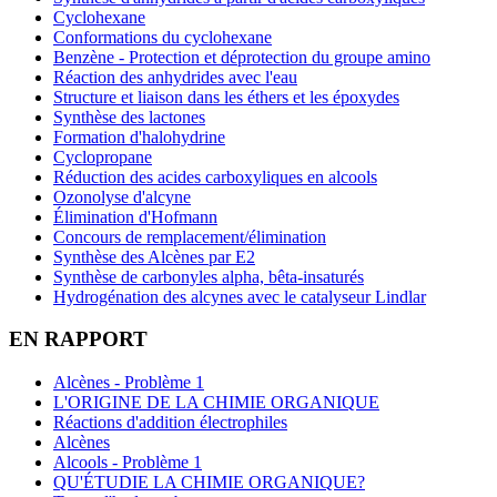
Cyclohexane
Conformations du cyclohexane
Benzène - Protection et déprotection du groupe amino
Réaction des anhydrides avec l'eau
Structure et liaison dans les éthers et les époxydes
Synthèse des lactones
Formation d'halohydrine
Cyclopropane
Réduction des acides carboxyliques en alcools
Ozonolyse d'alcyne
Élimination d'Hofmann
Concours de remplacement/élimination
Synthèse des Alcènes par E2
Synthèse de carbonyles alpha, bêta-insaturés
Hydrogénation des alcynes avec le catalyseur Lindlar
EN RAPPORT
Alcènes - Problème 1
L'ORIGINE DE LA CHIMIE ORGANIQUE
Réactions d'addition électrophiles
Alcènes
Alcools - Problème 1
QU'ÉTUDIE LA CHIMIE ORGANIQUE?