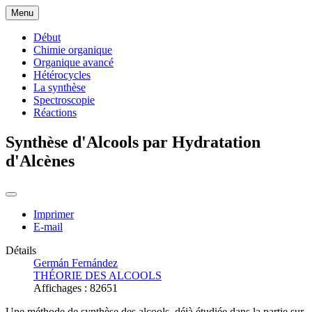
Menu
Début
Chimie organique
Organique avancé
Hétérocycles
La synthèse
Spectroscopie
Réactions
Synthèse d'Alcools par Hydratation
d'Alcènes
Imprimer
E-mail
Détails
Germán Fernández
THÉORIE DES ALCOOLS
Affichages : 82651
Une méthode de synthèse des alcools, déjà étudiée dans la partie sur