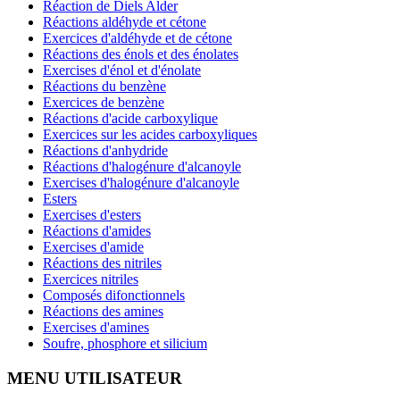
Réaction de Diels Alder
Réactions aldéhyde et cétone
Exercices d'aldéhyde et de cétone
Réactions des énols et des énolates
Exercises d'énol et d'énolate
Réactions du benzène
Exercices de benzène
Réactions d'acide carboxylique
Exercices sur les acides carboxyliques
Réactions d'anhydride
Réactions d'halogénure d'alcanoyle
Exercises d'halogénure d'alcanoyle
Esters
Exercises d'esters
Réactions d'amides
Exercises d'amide
Réactions des nitriles
Exercices nitriles
Composés difonctionnels
Réactions des amines
Exercises d'amines
Soufre, phosphore et silicium
MENU UTILISATEUR