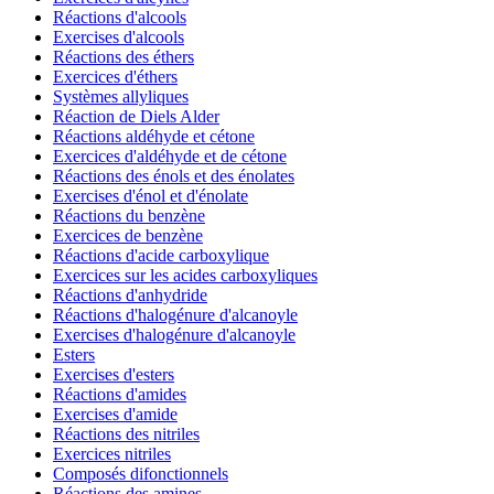
Réactions d'alcools
Exercises d'alcools
Réactions des éthers
Exercices d'éthers
Systèmes allyliques
Réaction de Diels Alder
Réactions aldéhyde et cétone
Exercices d'aldéhyde et de cétone
Réactions des énols et des énolates
Exercises d'énol et d'énolate
Réactions du benzène
Exercices de benzène
Réactions d'acide carboxylique
Exercices sur les acides carboxyliques
Réactions d'anhydride
Réactions d'halogénure d'alcanoyle
Exercises d'halogénure d'alcanoyle
Esters
Exercises d'esters
Réactions d'amides
Exercises d'amide
Réactions des nitriles
Exercices nitriles
Composés difonctionnels
Réactions des amines