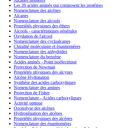
Alcanes isomères
Les 20 acides aminés qui composent les protéines
Nomenclature des alcènes
Alcanes
Nomenclature des alcools
Propriétés physiques des éthers
Alcools - caractéristiques générales
Oxydation de l'alcool
Nomenclature des cycloalcanes
Chiralité moléculaire et énantiomères
Nomenclature des anhydrides
Nomenclature du benzène
Acides aminés - Point isoélectrique
Projection de Newman
Propriétés physiques des alcynes
Alcène Hydratation
Synthèse des acides carboxyliques
Nomenclature des amines
Projection de Fisher
Nomenclature - Acides carboxyliques
Activité optique
Ozonolyse des alcènes
Hydrogénation des alcènes
Propriétés physiques des alcènes
Nomenclature des énantiomères