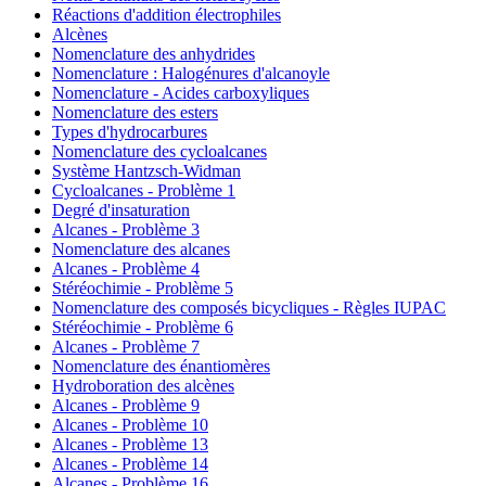
Réactions d'addition électrophiles
Alcènes
Nomenclature des anhydrides
Nomenclature : Halogénures d'alcanoyle
Nomenclature - Acides carboxyliques
Nomenclature des esters
Types d'hydrocarbures
Nomenclature des cycloalcanes
Système Hantzsch-Widman
Cycloalcanes - Problème 1
Degré d'insaturation
Alcanes - Problème 3
Nomenclature des alcanes
Alcanes - Problème 4
Stéréochimie - Problème 5
Nomenclature des composés bicycliques - Règles IUPAC
Stéréochimie - Problème 6
Alcanes - Problème 7
Nomenclature des énantiomères
Hydroboration des alcènes
Alcanes - Problème 9
Alcanes - Problème 10
Alcanes - Problème 13
Alcanes - Problème 14
Alcanes - Problème 16