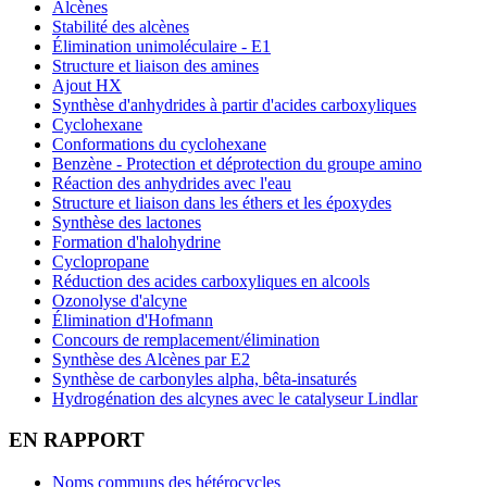
Alcènes
Stabilité des alcènes
Élimination unimoléculaire - E1
Structure et liaison des amines
Ajout HX
Synthèse d'anhydrides à partir d'acides carboxyliques
Cyclohexane
Conformations du cyclohexane
Benzène - Protection et déprotection du groupe amino
Réaction des anhydrides avec l'eau
Structure et liaison dans les éthers et les époxydes
Synthèse des lactones
Formation d'halohydrine
Cyclopropane
Réduction des acides carboxyliques en alcools
Ozonolyse d'alcyne
Élimination d'Hofmann
Concours de remplacement/élimination
Synthèse des Alcènes par E2
Synthèse de carbonyles alpha, bêta-insaturés
Hydrogénation des alcynes avec le catalyseur Lindlar
EN RAPPORT
Noms communs des hétérocycles