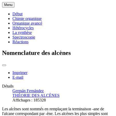
Menu
Début
Chimie organique
Organique avancé
Hétérocycles
La synthèse
Spectroscopie
Réactions
Nomenclature des alcènes
Imprimer
E-mail
Détails
Germán Fernández
THÉORIE DES ALCÈNES
Affichages : 185328
Les alcènes sont nommés en remplaçant la terminaison -ane de
l'alcane correspondant par -ène. Les alcènes les plus simples sont