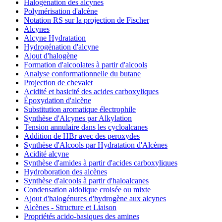
Halogénation des alcynes
Polymérisation d'alcène
Notation RS sur la projection de Fischer
Alcynes
Alcyne Hydratation
Hydrogénation d'alcyne
Ajout d'halogène
Formation d'alcoolates à partir d'alcools
Analyse conformationnelle du butane
Projection de chevalet
Acidité et basicité des acides carboxyliques
Époxydation d'alcène
Substitution aromatique électrophile
Synthèse d'Alcynes par Alkylation
Tension annulaire dans les cycloalcanes
Addition de HBr avec des peroxydes
Synthèse d'Alcools par Hydratation d'Alcènes
Acidité alcyne
Synthèse d'amides à partir d'acides carboxyliques
Hydroboration des alcènes
Synthèse d'alcools à partir d'haloalcanes
Condensation aldolique croisée ou mixte
Ajout d'halogénures d'hydrogène aux alcynes
Alcènes - Structure et Liaison
Propriétés acido-basiques des amines