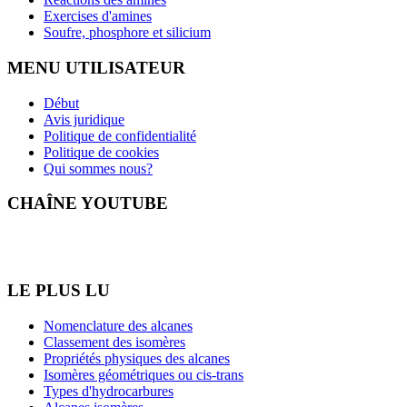
Exercises d'amines
Soufre, phosphore et silicium
MENU UTILISATEUR
Début
Avis juridique
Politique de confidentialité
Politique de cookies
Qui sommes nous?
CHAÎNE YOUTUBE
LE PLUS LU
Nomenclature des alcanes
Classement des isomères
Propriétés physiques des alcanes
Isomères géométriques ou cis-trans
Types d'hydrocarbures