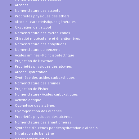
Alcanes
Nomenclature des alcools
Propriétés physiques des éthers
Alcools - caractéristiques générales
Oxydation de l'alcool
Nomenclature des cycloalcanes
Chiralité moléculaire et énantiomères
Nomenclature des anhydrides
Nomenclature du benzène
Acides aminés - Point isoélectrique
Projection de Newman
Propriétés physiques des alcynes
Alcène Hydratation
Synthèse des acides carboxyliques
Nomenclature des amines
Projection de Fisher
Nomenclature - Acides carboxyliques
Activité optique
Ozonolyse des alcènes
Hydrogénation des alcènes
Propriétés physiques des alcènes
Nomenclature des énantiomères
Synthèse d'alcènes par déshydratation d'alcools
Nitratation du benzène
Degré d'insaturation