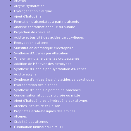
Alcynes
Alcyne Hydratation
Hydrogénation d'alcyne
Ajout d'halogène
Formation d'alcoolates à partir d'alcools
Analyse conformationnelle du butane
Projection de chevalet
Acidité et basicité des acides carboxyliques
Époxydation d'alcène
Substitution aromatique électrophile
Synthèse d'Alcynes par Alkylation
Tension annulaire dans les cycloalcanes
Addition de HBr avec des peroxydes
Synthèse d'Alcools par Hydratation d'Alcènes
Acidité alcyne
Synthèse d'amides à partir d'acides carboxyliques
Hydroboration des alcènes
Synthèse d'alcools à partir d'haloalcanes
Condensation aldolique croisée ou mixte
Ajout d'halogénures d'hydrogène aux alcynes
Alcènes - Structure et Liaison
Propriétés acido-basiques des amines
Alcènes
Stabilité des alcènes
Élimination unimoléculaire - E1