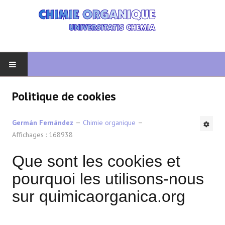
DÉBUT
Politique de cookies
CHIMIE ORGANIQUE
Germán Fernández
Chimie organique
Affichages : 168938
ORGANIQUE AVANCÉ
Que sont les cookies et
HÉTÉROCYCLES
pourquoi les utilisons-nous
LA SYNTHÈSE
sur quimicaorganica.org
SPECTROSCOPIE