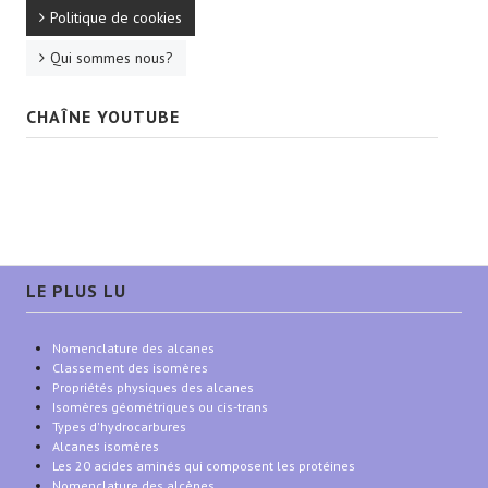
Politique de cookies
Qui sommes nous?
CHAÎNE YOUTUBE
LE PLUS LU
Nomenclature des alcanes
Classement des isomères
Propriétés physiques des alcanes
Isomères géométriques ou cis-trans
Types d'hydrocarbures
Alcanes isomères
Les 20 acides aminés qui composent les protéines
Nomenclature des alcènes