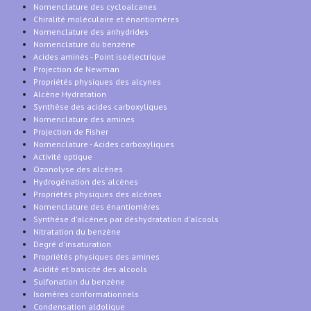
Nomenclature des cycloalcanes
Chiralité moléculaire et énantiomères
Nomenclature des anhydrides
Nomenclature du benzène
Acides aminés - Point isoélectrique
Projection de Newman
Propriétés physiques des alcynes
Alcène Hydratation
Synthèse des acides carboxyliques
Nomenclature des amines
Projection de Fisher
Nomenclature - Acides carboxyliques
Activité optique
Ozonolyse des alcènes
Hydrogénation des alcènes
Propriétés physiques des alcènes
Nomenclature des énantiomères
Synthèse d'alcènes par déshydratation d'alcools
Nitratation du benzène
Degré d'insaturation
Propriétés physiques des amines
Acidité et basicité des alcools
Sulfonation du benzène
Isomères conformationnels
Condensation aldolique