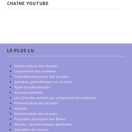
CHAÎNE YOUTUBE
LE PLUS LU
Nomenclature des alcanes
Classement des isomères
Propriétés physiques des alcanes
Isomères géométriques ou cis-trans
Types d'hydrocarbures
Alcanes isomères
Les 20 acides aminés qui composent les protéines
Nomenclature des alcènes
Alcanes
Nomenclature des alcools
Propriétés physiques des éthers
Alcools - caractéristiques générales
Oxydation de l'alcool