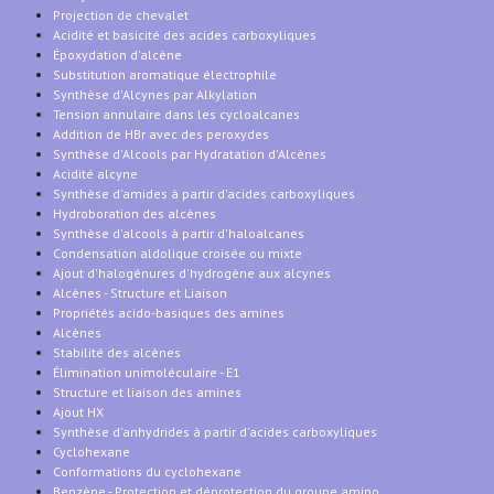
Projection de chevalet
Acidité et basicité des acides carboxyliques
Époxydation d'alcène
Substitution aromatique électrophile
Synthèse d'Alcynes par Alkylation
Tension annulaire dans les cycloalcanes
Addition de HBr avec des peroxydes
Synthèse d'Alcools par Hydratation d'Alcènes
Acidité alcyne
Synthèse d'amides à partir d'acides carboxyliques
Hydroboration des alcènes
Synthèse d'alcools à partir d'haloalcanes
Condensation aldolique croisée ou mixte
Ajout d'halogénures d'hydrogène aux alcynes
Alcènes - Structure et Liaison
Propriétés acido-basiques des amines
Alcènes
Stabilité des alcènes
Élimination unimoléculaire - E1
Structure et liaison des amines
Ajout HX
Synthèse d'anhydrides à partir d'acides carboxyliques
Cyclohexane
Conformations du cyclohexane
Benzène - Protection et déprotection du groupe amino