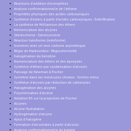
Réactions d'addition électrophiles
Analyse conformationnelle de l'éthane
Propriétés physiques des acides carboxyliques
Synthèse d'esters à partir d'acides carboxyliques - Estérification
La synthèse de Williamson des éthers
Nomenclature des alcynes
Stéréochimie - Stéréisomérie
Réaction haloforme (iodoforme)
Isomères avec un seul carbone asymétrique
Règle de Markovnikov - Régiosélectivité
halogénation du benzène
Nomenclature des éthers et des époxydes
Synthèse d'éthers par condensation d'alcools
Passage de Newman à Fischer
Symétrie dans les molécules chirales : formes méso
Synthèse d'alcools par réduction de carbonyles
Halogénation des alcynes
Polymérisation d'alcène
Notation RS sur la projection de Fischer
Alcynes
Alcyne Hydratation
Hydrogénation d'alcyne
Ajout d'halogène
Formation d'alcoolates à partir d'alcools
Analyse conformationnelle du butane