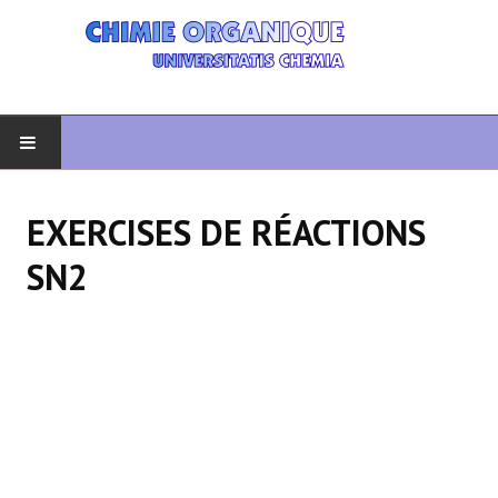
DÉBUT
EXERCISES DE RÉACTIONS
CHIMIE ORGANIQUE
SN2
ORGANIQUE AVANCÉ
HÉTÉROCYCLES
LA SYNTHÈSE
SPECTROSCOPIE