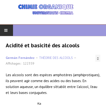
DÉBUT
Acidité et basicité des alcools
CHIMIE ORGANIQUE
Germán Fernández
THÉORIE DES ALCOOLS
Affichages : 122359
ORGANIQUE AVANCÉ
Les alcools sont des espèces amphotères (amphiprotiques),
HÉTÉROCYCLES
ils peuvent agir comme des acides ou des bases. En
solution aqueuse, un équilibre s'établit entre l'alcool, l'eau
LA SYNTHÈSE
et leurs bases conjuguées.
SPECTROSCOPIE