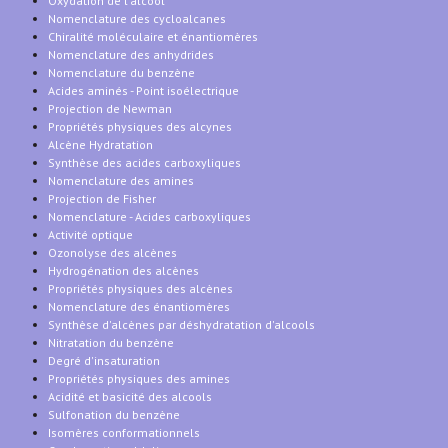
Oxydation de l'alcool
Nomenclature des cycloalcanes
Chiralité moléculaire et énantiomères
Nomenclature des anhydrides
Nomenclature du benzène
Acides aminés - Point isoélectrique
Projection de Newman
Propriétés physiques des alcynes
Alcène Hydratation
Synthèse des acides carboxyliques
Nomenclature des amines
Projection de Fisher
Nomenclature - Acides carboxyliques
Activité optique
Ozonolyse des alcènes
Hydrogénation des alcènes
Propriétés physiques des alcènes
Nomenclature des énantiomères
Synthèse d'alcènes par déshydratation d'alcools
Nitratation du benzène
Degré d'insaturation
Propriétés physiques des amines
Acidité et basicité des alcools
Sulfonation du benzène
Isomères conformationnels