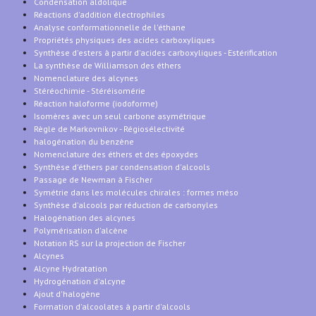
Condensation aldolique
Réactions d'addition électrophiles
Analyse conformationnelle de l'éthane
Propriétés physiques des acides carboxyliques
Synthèse d'esters à partir d'acides carboxyliques - Estérification
La synthèse de Williamson des éthers
Nomenclature des alcynes
Stéréochimie - Stéréisomérie
Réaction haloforme (iodoforme)
Isomères avec un seul carbone asymétrique
Règle de Markovnikov - Régiosélectivité
halogénation du benzène
Nomenclature des éthers et des époxydes
Synthèse d'éthers par condensation d'alcools
Passage de Newman à Fischer
Symétrie dans les molécules chirales : formes méso
Synthèse d'alcools par réduction de carbonyles
Halogénation des alcynes
Polymérisation d'alcène
Notation RS sur la projection de Fischer
Alcynes
Alcyne Hydratation
Hydrogénation d'alcyne
Ajout d'halogène
Formation d'alcoolates à partir d'alcools