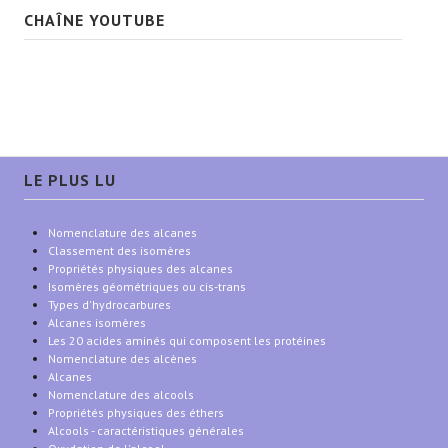
CHAÎNE YOUTUBE
LE PLUS LU
Nomenclature des alcanes
Classement des isomères
Propriétés physiques des alcanes
Isomères géométriques ou cis-trans
Types d'hydrocarbures
Alcanes isomères
Les 20 acides aminés qui composent les protéines
Nomenclature des alcènes
Alcanes
Nomenclature des alcools
Propriétés physiques des éthers
Alcools - caractéristiques générales