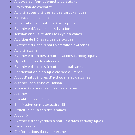
Analyse conformationnelle du butane
Projection de chevalet
Acidité et basicité des acides carboxyliques
Époxydation d'alcène
Substitution aromatique électrophile
Synthèse d'Alcynes par Alkylation
Tension annulaire dans les cycloalcanes
Addition de HBr avec des peroxydes
Synthèse d'Alcools par Hydratation d'Alcènes
Acidité alcyne
Synthèse d'amides à partir d'acides carboxyliques
Hydroboration des alcènes
Synthèse d'alcools à partir d'haloalcanes
Condensation aldolique croisée ou mixte
Ajout d'halogénures d'hydrogène aux alcynes
Alcènes - Structure et Liaison
Propriétés acido-basiques des amines
Alcènes
Stabilité des alcènes
Élimination unimoléculaire - E1
Structure et liaison des amines
Ajout HX
Synthèse d'anhydrides à partir d'acides carboxyliques
Cyclohexane
Conformations du cyclohexane