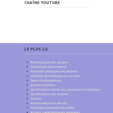
CHAÎNE YOUTUBE
LE PLUS LU
Nomenclature des alcanes
Classement des isomères
Propriétés physiques des alcanes
Isomères géométriques ou cis-trans
Types d'hydrocarbures
Alcanes isomères
Les 20 acides aminés qui composent les protéines
Nomenclature des alcènes
Alcanes
Nomenclature des alcools
Propriétés physiques des éthers
Alcools - caractéristiques générales