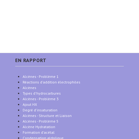
EN RAPPORT
Alcènes - Problème 1
Réactions d'addition électrophiles
Alcènes
Types d'hydrocarbures
Alcènes - Problème 3
Ajout HX
Degré d'insaturation
Alcènes - Structure et Liaison
Alcènes - Problème 5
Alcène Hydratation
Formation d'acétal
Condensation aldolique