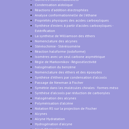
Condensation aldolique
Réactions d'addition électrophiles
Analyse conformationnelle de l'éthane
Propriétés physiques des acides carboxyliques
Synthèse d'esters à partir d'acides carboxyliques -
Estérification
La synthèse de Williamson des éthers
Nomenclature des alcynes
Stéréochimie - Stéréisomérie
Réaction haloforme (iodoforme)
Isomères avec un seul carbone asymétrique
Règle de Markovnikov - Régiosélectivité
halogénation du benzène
Nomenclature des éthers et des époxydes
Synthèse d'éthers par condensation d'alcools
Passage de Newman à Fischer
Symétrie dans les molécules chirales : formes méso
Synthèse d'alcools par réduction de carbonyles
Halogénation des alcynes
Polymérisation d'alcène
Notation RS sur la projection de Fischer
Alcynes
Alcyne Hydratation
Hydrogénation d'alcyne