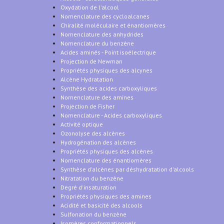
Oxydation de l'alcool
Nomenclature des cycloalcanes
Chiralité moléculaire et énantiomères
Nomenclature des anhydrides
Nomenclature du benzène
Acides aminés - Point isoélectrique
Projection de Newman
Propriétés physiques des alcynes
Alcène Hydratation
Synthèse des acides carboxyliques
Nomenclature des amines
Projection de Fisher
Nomenclature - Acides carboxyliques
Activité optique
Ozonolyse des alcènes
Hydrogénation des alcènes
Propriétés physiques des alcènes
Nomenclature des énantiomères
Synthèse d'alcènes par déshydratation d'alcools
Nitratation du benzène
Degré d'insaturation
Propriétés physiques des amines
Acidité et basicité des alcools
Sulfonation du benzène
Isomères conformationnels