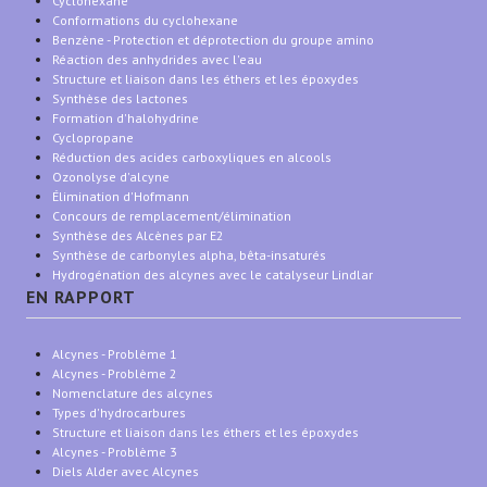
Cyclohexane
Conformations du cyclohexane
Benzène - Protection et déprotection du groupe amino
Réaction des anhydrides avec l'eau
Structure et liaison dans les éthers et les époxydes
Synthèse des lactones
Formation d'halohydrine
Cyclopropane
Réduction des acides carboxyliques en alcools
Ozonolyse d'alcyne
Élimination d'Hofmann
Concours de remplacement/élimination
Synthèse des Alcènes par E2
Synthèse de carbonyles alpha, bêta-insaturés
Hydrogénation des alcynes avec le catalyseur Lindlar
EN RAPPORT
Alcynes - Problème 1
Alcynes - Problème 2
Nomenclature des alcynes
Types d'hydrocarbures
Structure et liaison dans les éthers et les époxydes
Alcynes - Problème 3
Diels Alder avec Alcynes