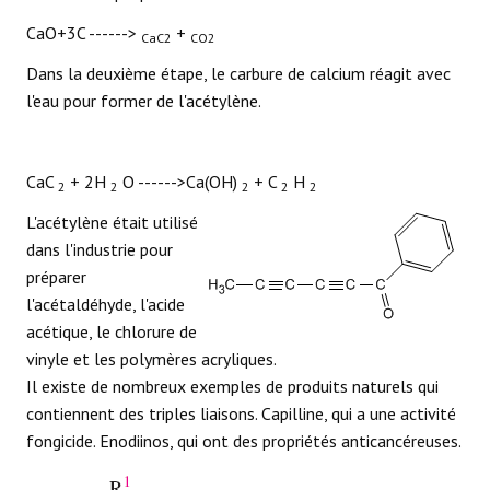
CaO+3C ------>
+
CaC2
CO2
Dans la deuxième étape, le carbure de calcium réagit avec
l'eau pour former de l'acétylène.
CaC
+ 2H
O ------>Ca(OH)
+ C
H
2
2
2
2
2
L'acétylène était utilisé
dans l'industrie pour
préparer
l'acétaldéhyde, l'acide
acétique, le chlorure de
vinyle et les polymères acryliques.
Il existe de nombreux exemples de produits naturels qui
contiennent des triples liaisons. Capilline, qui a une activité
fongicide. Enodiinos, qui ont des propriétés anticancéreuses.