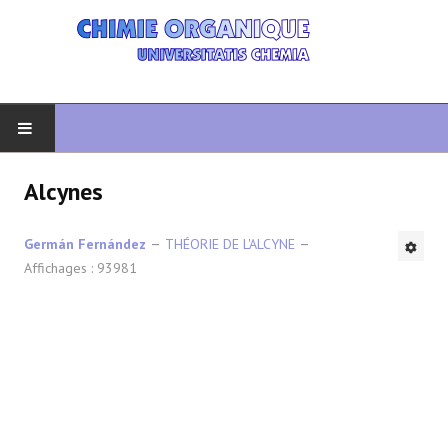
DÉBUT
Alcynes
CHIMIE ORGANIQUE
Germán Fernández
THÉORIE DE L'ALCYNE
Affichages : 93981
ORGANIQUE AVANCÉ
HÉTÉROCYCLES
LA SYNTHÈSE
SPECTROSCOPIE