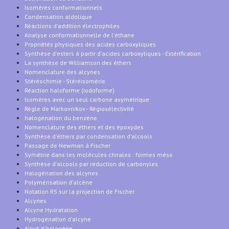
Isomères conformationnels
Condensation aldolique
Réactions d'addition électrophiles
Analyse conformationnelle de l'éthane
Propriétés physiques des acides carboxyliques
Synthèse d'esters à partir d'acides carboxyliques - Estérification
La synthèse de Williamson des éthers
Nomenclature des alcynes
Stéréochimie - Stéréisomérie
Réaction haloforme (iodoforme)
Isomères avec un seul carbone asymétrique
Règle de Markovnikov - Régiosélectivité
halogénation du benzène
Nomenclature des éthers et des époxydes
Synthèse d'éthers par condensation d'alcools
Passage de Newman à Fischer
Symétrie dans les molécules chirales : formes méso
Synthèse d'alcools par réduction de carbonyles
Halogénation des alcynes
Polymérisation d'alcène
Notation RS sur la projection de Fischer
Alcynes
Alcyne Hydratation
Hydrogénation d'alcyne
Ajout d'halogène