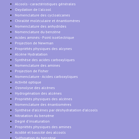
Alcools - caractéristiques générales
Oxydation de l'alcool
Nomenclature des cycloalcanes
Chiralité moléculaire et énantiomères
Nomenclature des anhydrides
Nomenclature du benzène
Acides aminés - Point isoélectrique
Projection de Newman
Propriétés physiques des alcynes
Alcène Hydratation
Synthèse des acides carboxyliques
Nomenclature des amines
Projection de Fisher
Nomenclature - Acides carboxyliques
Activité optique
Ozonolyse des alcènes
Hydrogénation des alcènes
Propriétés physiques des alcènes
Nomenclature des énantiomères
Synthèse d'alcènes par déshydratation d'alcools
Nitratation du benzène
Degré d'insaturation
Propriétés physiques des amines
Acidité et basicité des alcools
Sulfonation du benzène