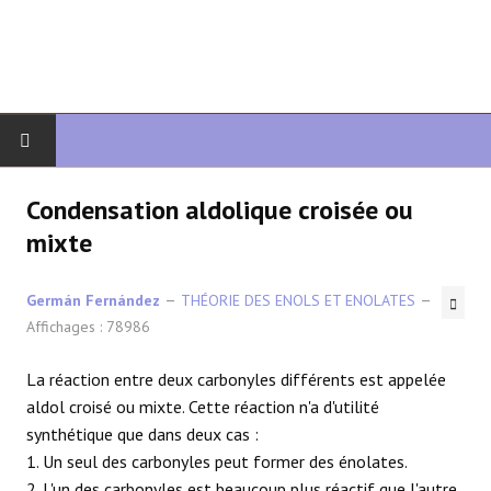
DÉBUT
Condensation aldolique croisée ou
mixte
CHIMIE ORGANIQUE
Germán Fernández
THÉORIE DES ENOLS ET ENOLATES
ORGANIQUE AVANCÉ
Affichages : 78986
HÉTÉROCYCLES
La réaction entre deux carbonyles différents est appelée
aldol croisé ou mixte. Cette réaction n'a d'utilité
LA SYNTHÈSE
synthétique que dans deux cas :
1. Un seul des carbonyles peut former des énolates.
SPECTROSCOPIE
2. L'un des carbonyles est beaucoup plus réactif que l'autre.