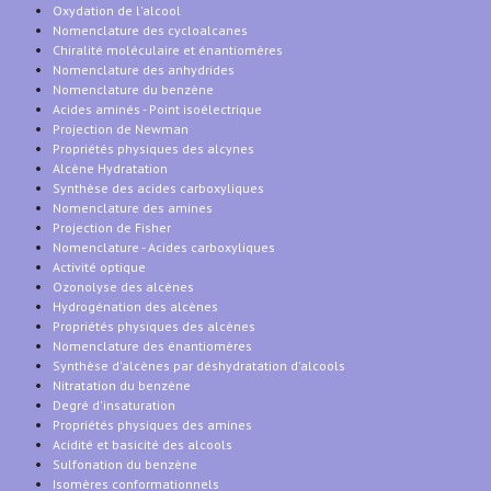
Oxydation de l'alcool
Nomenclature des cycloalcanes
Chiralité moléculaire et énantiomères
Nomenclature des anhydrides
Nomenclature du benzène
Acides aminés - Point isoélectrique
Projection de Newman
Propriétés physiques des alcynes
Alcène Hydratation
Synthèse des acides carboxyliques
Nomenclature des amines
Projection de Fisher
Nomenclature - Acides carboxyliques
Activité optique
Ozonolyse des alcènes
Hydrogénation des alcènes
Propriétés physiques des alcènes
Nomenclature des énantiomères
Synthèse d'alcènes par déshydratation d'alcools
Nitratation du benzène
Degré d'insaturation
Propriétés physiques des amines
Acidité et basicité des alcools
Sulfonation du benzène
Isomères conformationnels