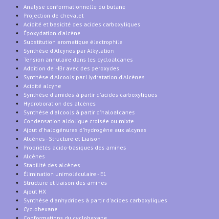
Analyse conformationnelle du butane
Projection de chevalet
Acidité et basicité des acides carboxyliques
Époxydation d'alcène
Substitution aromatique électrophile
Synthèse d'Alcynes par Alkylation
Tension annulaire dans les cycloalcanes
Addition de HBr avec des peroxydes
Synthèse d'Alcools par Hydratation d'Alcènes
Acidité alcyne
Synthèse d'amides à partir d'acides carboxyliques
Hydroboration des alcènes
Synthèse d'alcools à partir d'haloalcanes
Condensation aldolique croisée ou mixte
Ajout d'halogénures d'hydrogène aux alcynes
Alcènes - Structure et Liaison
Propriétés acido-basiques des amines
Alcènes
Stabilité des alcènes
Élimination unimoléculaire - E1
Structure et liaison des amines
Ajout HX
Synthèse d'anhydrides à partir d'acides carboxyliques
Cyclohexane
Conformations du cyclohexane