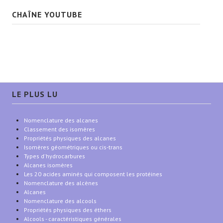
CHAÎNE YOUTUBE
LE PLUS LU
Nomenclature des alcanes
Classement des isomères
Propriétés physiques des alcanes
Isomères géométriques ou cis-trans
Types d'hydrocarbures
Alcanes isomères
Les 20 acides aminés qui composent les protéines
Nomenclature des alcènes
Alcanes
Nomenclature des alcools
Propriétés physiques des éthers
Alcools - caractéristiques générales