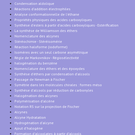
Condensation aldolique
Réactions d'addition électrophiles
Analyse conformationnelle de l'éthane
Propriétés physiques des acides carboxyliques
Synthèse d'esters à partir d'acides carboxyliques - Estérification
La synthèse de Williamson des éthers
Nomenclature des alcynes
Stéréochimie - Stéréisomérie
Réaction haloforme (iodoforme)
Isomères avec un seul carbone asymétrique
Règle de Markovnikov - Régiosélectivité
halogénation du benzène
Nomenclature des éthers et des époxydes
Synthèse d'éthers par condensation d'alcools
Passage de Newman à Fischer
Symétrie dans les molécules chirales : formes méso
Synthèse d'alcools par réduction de carbonyles
Halogénation des alcynes
Polymérisation d'alcène
Notation RS sur la projection de Fischer
Alcynes
Alcyne Hydratation
Hydrogénation d'alcyne
Ajout d'halogène
Formation d'alcoolates à partir d'alcools