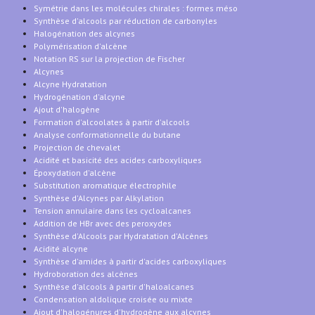
Symétrie dans les molécules chirales : formes méso
Synthèse d'alcools par réduction de carbonyles
Halogénation des alcynes
Polymérisation d'alcène
Notation RS sur la projection de Fischer
Alcynes
Alcyne Hydratation
Hydrogénation d'alcyne
Ajout d'halogène
Formation d'alcoolates à partir d'alcools
Analyse conformationnelle du butane
Projection de chevalet
Acidité et basicité des acides carboxyliques
Époxydation d'alcène
Substitution aromatique électrophile
Synthèse d'Alcynes par Alkylation
Tension annulaire dans les cycloalcanes
Addition de HBr avec des peroxydes
Synthèse d'Alcools par Hydratation d'Alcènes
Acidité alcyne
Synthèse d'amides à partir d'acides carboxyliques
Hydroboration des alcènes
Synthèse d'alcools à partir d'haloalcanes
Condensation aldolique croisée ou mixte
Ajout d'halogénures d'hydrogène aux alcynes