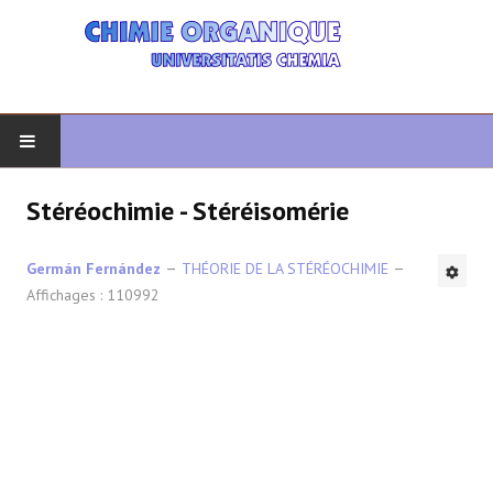
DÉBUT
Stéréochimie - Stéréisomérie
CHIMIE ORGANIQUE
Germán Fernández
THÉORIE DE LA STÉRÉOCHIMIE
Affichages : 110992
ORGANIQUE AVANCÉ
HÉTÉROCYCLES
LA SYNTHÈSE
SPECTROSCOPIE