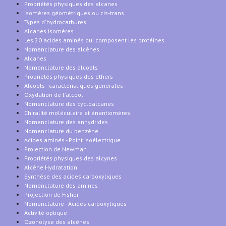
Propriétés physiques des alcanes
Isomères géométriques ou cis-trans
Types d'hydrocarbures
Alcanes isomères
Les 20 acides aminés qui composent les protéines
Nomenclature des alcènes
Alcanes
Nomenclature des alcools
Propriétés physiques des éthers
Alcools - caractéristiques générales
Oxydation de l'alcool
Nomenclature des cycloalcanes
Chiralité moléculaire et énantiomères
Nomenclature des anhydrides
Nomenclature du benzène
Acides aminés - Point isoélectrique
Projection de Newman
Propriétés physiques des alcynes
Alcène Hydratation
Synthèse des acides carboxyliques
Nomenclature des amines
Projection de Fisher
Nomenclature - Acides carboxyliques
Activité optique
Ozonolyse des alcènes