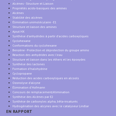
Alcènes - Structure et Liaison
Propriétés acido-basiques des amines
Alcènes
Stabilité des alcènes
Élimination unimoléculaire - E1
Structure et liaison des amines
Ajout HX
Synthèse d'anhydrides à partir d'acides carboxyliques
Cyclohexane
Conformations du cyclohexane
Benzène - Protection et déprotection du groupe amino
Réaction des anhydrides avec l'eau
Structure et liaison dans les éthers et les époxydes
Synthèse des lactones
Formation d'halohydrine
Cyclopropane
Réduction des acides carboxyliques en alcools
Ozonolyse d'alcyne
Élimination d'Hofmann
Concours de remplacement/élimination
Synthèse des Alcènes par E2
Synthèse de carbonyles alpha, bêta-insaturés
Hydrogénation des alcynes avec le catalyseur Lindlar
EN RAPPORT