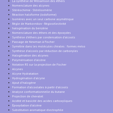
La synthèse de Williamson des éthers
Nomenclature des alcynes
Stéréochimie - Stéréisomérie
Réaction haloforme (iodoforme)
Isomères avec un seul carbone asymétrique
Règle de Markovnikov - Régiosélectivité
halogénation du benzène
Nomenclature des éthers et des époxydes
Synthèse d'éthers par condensation d'alcools
Passage de Newman à Fischer
Symétrie dans les molécules chirales : formes méso
Synthèse d'alcools par réduction de carbonyles
Halogénation des alcynes
Polymérisation d'alcène
Notation RS sur la projection de Fischer
Alcynes
Alcyne Hydratation
Hydrogénation d'alcyne
Ajout d'halogène
Formation d'alcoolates à partir d'alcools
Analyse conformationnelle du butane
Projection de chevalet
Acidité et basicité des acides carboxyliques
Époxydation d'alcène
Substitution aromatique électrophile