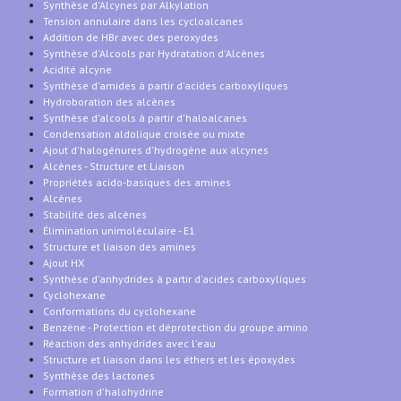
Synthèse d'Alcynes par Alkylation
Tension annulaire dans les cycloalcanes
Addition de HBr avec des peroxydes
Synthèse d'Alcools par Hydratation d'Alcènes
Acidité alcyne
Synthèse d'amides à partir d'acides carboxyliques
Hydroboration des alcènes
Synthèse d'alcools à partir d'haloalcanes
Condensation aldolique croisée ou mixte
Ajout d'halogénures d'hydrogène aux alcynes
Alcènes - Structure et Liaison
Propriétés acido-basiques des amines
Alcènes
Stabilité des alcènes
Élimination unimoléculaire - E1
Structure et liaison des amines
Ajout HX
Synthèse d'anhydrides à partir d'acides carboxyliques
Cyclohexane
Conformations du cyclohexane
Benzène - Protection et déprotection du groupe amino
Réaction des anhydrides avec l'eau
Structure et liaison dans les éthers et les époxydes
Synthèse des lactones
Formation d'halohydrine