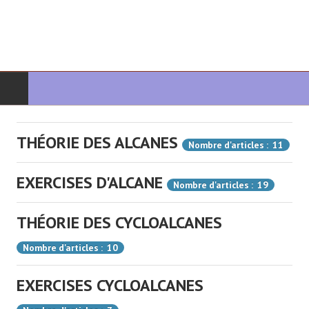
DÉBUT
THÉORIE DES ALCANES
Nombre d'articles : 11
CHIMIE ORGANIQUE
EXERCISES D'ALCANE
Nombre d'articles : 19
ORGANIQUE AVANCÉ
THÉORIE DES CYCLOALCANES
HÉTÉROCYCLES
Nombre d'articles : 10
LA SYNTHÈSE
EXERCISES CYCLOALCANES
SPECTROSCOPIE