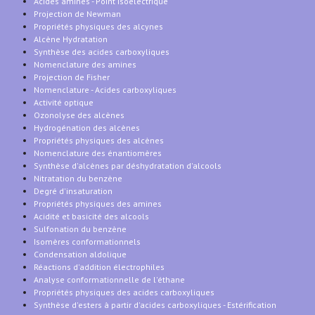
Acides aminés - Point isoélectrique
Projection de Newman
Propriétés physiques des alcynes
Alcène Hydratation
Synthèse des acides carboxyliques
Nomenclature des amines
Projection de Fisher
Nomenclature - Acides carboxyliques
Activité optique
Ozonolyse des alcènes
Hydrogénation des alcènes
Propriétés physiques des alcènes
Nomenclature des énantiomères
Synthèse d'alcènes par déshydratation d'alcools
Nitratation du benzène
Degré d'insaturation
Propriétés physiques des amines
Acidité et basicité des alcools
Sulfonation du benzène
Isomères conformationnels
Condensation aldolique
Réactions d'addition électrophiles
Analyse conformationnelle de l'éthane
Propriétés physiques des acides carboxyliques
Synthèse d'esters à partir d'acides carboxyliques - Estérification