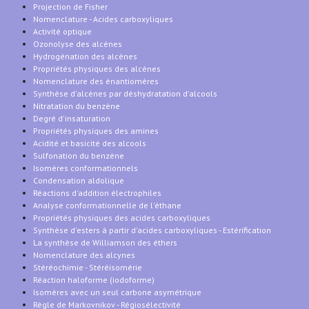
Projection de Fisher
Nomenclature - Acides carboxyliques
Activité optique
Ozonolyse des alcènes
Hydrogénation des alcènes
Propriétés physiques des alcènes
Nomenclature des énantiomères
Synthèse d'alcènes par déshydratation d'alcools
Nitratation du benzène
Degré d'insaturation
Propriétés physiques des amines
Acidité et basicité des alcools
Sulfonation du benzène
Isomères conformationnels
Condensation aldolique
Réactions d'addition électrophiles
Analyse conformationnelle de l'éthane
Propriétés physiques des acides carboxyliques
Synthèse d'esters à partir d'acides carboxyliques - Estérification
La synthèse de Williamson des éthers
Nomenclature des alcynes
Stéréochimie - Stéréisomérie
Réaction haloforme (iodoforme)
Isomères avec un seul carbone asymétrique
Règle de Markovnikov - Régiosélectivité