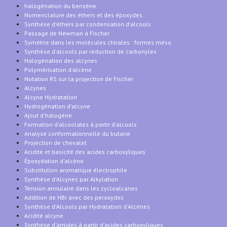
halogénation du benzène
Nomenclature des éthers et des époxydes
Synthèse d'éthers par condensation d'alcools
Passage de Newman à Fischer
Symétrie dans les molécules chirales : formes méso
Synthèse d'alcools par réduction de carbonyles
Halogénation des alcynes
Polymérisation d'alcène
Notation RS sur la projection de Fischer
Alcynes
Alcyne Hydratation
Hydrogénation d'alcyne
Ajout d'halogène
Formation d'alcoolates à partir d'alcools
Analyse conformationnelle du butane
Projection de chevalet
Acidité et basicité des acides carboxyliques
Époxydation d'alcène
Substitution aromatique électrophile
Synthèse d'Alcynes par Alkylation
Tension annulaire dans les cycloalcanes
Addition de HBr avec des peroxydes
Synthèse d'Alcools par Hydratation d'Alcènes
Acidité alcyne
Synthèse d'amides à partir d'acides carboxyliques