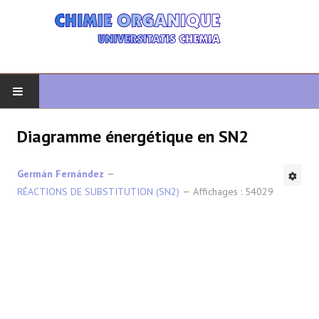
DÉBUT
Diagramme énergétique en SN2
CHIMIE ORGANIQUE
Germán Fernández
RÉACTIONS DE SUBSTITUTION (SN2)
Affichages : 54029
ORGANIQUE AVANCÉ
HÉTÉROCYCLES
LA SYNTHÈSE
SPECTROSCOPIE