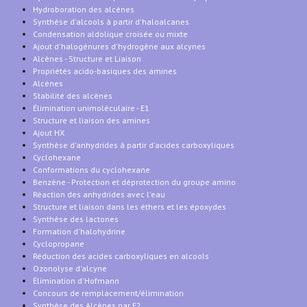
Hydroboration des alcènes
Synthèse d'alcools à partir d'haloalcanes
Condensation aldolique croisée ou mixte
Ajout d'halogénures d'hydrogène aux alcynes
Alcènes - Structure et Liaison
Propriétés acido-basiques des amines
Alcènes
Stabilité des alcènes
Élimination unimoléculaire - E1
Structure et liaison des amines
Ajout HX
Synthèse d'anhydrides à partir d'acides carboxyliques
Cyclohexane
Conformations du cyclohexane
Benzène - Protection et déprotection du groupe amino
Réaction des anhydrides avec l'eau
Structure et liaison dans les éthers et les époxydes
Synthèse des lactones
Formation d'halohydrine
Cyclopropane
Réduction des acides carboxyliques en alcools
Ozonolyse d'alcyne
Élimination d'Hofmann
Concours de remplacement/élimination
Synthèse des Alcènes par E2