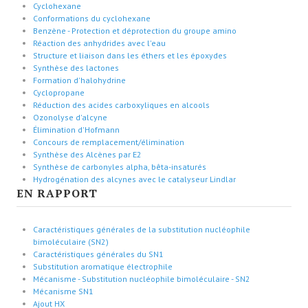
Cyclohexane
Conformations du cyclohexane
Benzène - Protection et déprotection du groupe amino
Réaction des anhydrides avec l'eau
Structure et liaison dans les éthers et les époxydes
Synthèse des lactones
Formation d'halohydrine
Cyclopropane
Réduction des acides carboxyliques en alcools
Ozonolyse d'alcyne
Élimination d'Hofmann
Concours de remplacement/élimination
Synthèse des Alcènes par E2
Synthèse de carbonyles alpha, bêta-insaturés
Hydrogénation des alcynes avec le catalyseur Lindlar
EN RAPPORT
Caractéristiques générales de la substitution nucléophile
bimoléculaire (SN2)
Caractéristiques générales du SN1
Substitution aromatique électrophile
Mécanisme - Substitution nucléophile bimoléculaire - SN2
Mécanisme SN1
Ajout HX