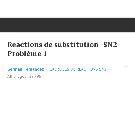
DÉBUT
Réactions de substitution -SN2-
Problème 1
CHIMIE ORGANIQUE
Germán Fernández
EXERCISES DE RÉACTIONS SN2
ORGANIQUE AVANCÉ
Affichages : 28796
HÉTÉROCYCLES
LA SYNTHÈSE
SPECTROSCOPIE
RÉACTIONS