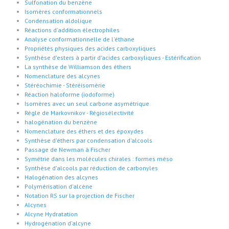
Sulfonation du benzène
Isomères conformationnels
Condensation aldolique
Réactions d'addition électrophiles
Analyse conformationnelle de l'éthane
Propriétés physiques des acides carboxyliques
Synthèse d'esters à partir d'acides carboxyliques - Estérification
La synthèse de Williamson des éthers
Nomenclature des alcynes
Stéréochimie - Stéréisomérie
Réaction haloforme (iodoforme)
Isomères avec un seul carbone asymétrique
Règle de Markovnikov - Régiosélectivité
halogénation du benzène
Nomenclature des éthers et des époxydes
Synthèse d'éthers par condensation d'alcools
Passage de Newman à Fischer
Symétrie dans les molécules chirales : formes méso
Synthèse d'alcools par réduction de carbonyles
Halogénation des alcynes
Polymérisation d'alcène
Notation RS sur la projection de Fischer
Alcynes
Alcyne Hydratation
Hydrogénation d'alcyne