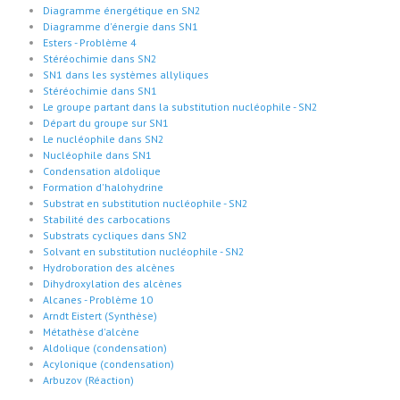
Diagramme énergétique en SN2
Diagramme d'énergie dans SN1
Esters - Problème 4
Stéréochimie dans SN2
SN1 dans les systèmes allyliques
Stéréochimie dans SN1
Le groupe partant dans la substitution nucléophile - SN2
Départ du groupe sur SN1
Le nucléophile dans SN2
Nucléophile dans SN1
Condensation aldolique
Formation d'halohydrine
Substrat en substitution nucléophile - SN2
Stabilité des carbocations
Substrats cycliques dans SN2
Solvant en substitution nucléophile - SN2
Hydroboration des alcènes
Dihydroxylation des alcènes
Alcanes - Problème 10
Arndt Eistert (Synthèse)
Métathèse d'alcène
Aldolique (condensation)
Acylonique (condensation)
Arbuzov (Réaction)