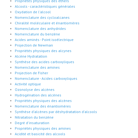
Propriétés physiques des éthers
Alcools - caractéristiques générales
Oxydation de l'alcool
Nomenclature des cycloalcanes
Chiralité moléculaire et énantiomères
Nomenclature des anhydrides
Nomenclature du benzène
Acides aminés - Point isoélectrique
Projection de Newman
Propriétés physiques des alcynes
Alcène Hydratation
Synthèse des acides carboxyliques
Nomenclature des amines
Projection de Fisher
Nomenclature - Acides carboxyliques
Activité optique
Ozonolyse des alcènes
Hydrogénation des alcènes
Propriétés physiques des alcènes
Nomenclature des énantiomères
Synthèse d'alcènes par déshydratation d'alcools
Nitratation du benzène
Degré d'insaturation
Propriétés physiques des amines
Acidité et basicité des alcools