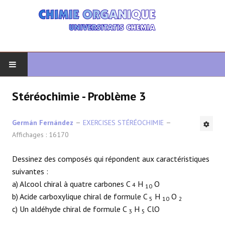
DÉBUT
Stéréochimie - Problème 3
CHIMIE ORGANIQUE
Germán Fernández
EXERCISES STÉRÉOCHIMIE
Affichages : 16170
ORGANIQUE AVANCÉ
Dessinez des composés qui répondent aux caractéristiques
HÉTÉROCYCLES
suivantes :
a) Alcool chiral à quatre carbones C
H
O
4
10
LA SYNTHÈSE
b) Acide carboxylique chiral de formule C
H
O
5
10
2
c) Un aldéhyde chiral de formule C
H
ClO
3
5
SPECTROSCOPIE