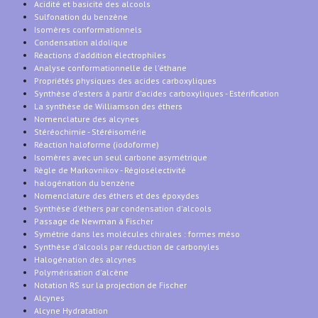
Acidité et basicité des alcools
Sulfonation du benzène
Isomères conformationnels
Condensation aldolique
Réactions d'addition électrophiles
Analyse conformationnelle de l'éthane
Propriétés physiques des acides carboxyliques
Synthèse d'esters à partir d'acides carboxyliques - Estérification
La synthèse de Williamson des éthers
Nomenclature des alcynes
Stéréochimie - Stéréisomérie
Réaction haloforme (iodoforme)
Isomères avec un seul carbone asymétrique
Règle de Markovnikov - Régiosélectivité
halogénation du benzène
Nomenclature des éthers et des époxydes
Synthèse d'éthers par condensation d'alcools
Passage de Newman à Fischer
Symétrie dans les molécules chirales : formes méso
Synthèse d'alcools par réduction de carbonyles
Halogénation des alcynes
Polymérisation d'alcène
Notation RS sur la projection de Fischer
Alcynes
Alcyne Hydratation