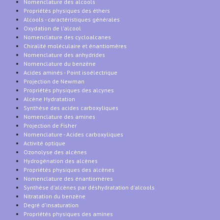
Nomenclature des alcools
Propriétés physiques des éthers
Alcools - caractéristiques générales
Oxydation de l'alcool
Nomenclature des cycloalcanes
Chiralité moléculaire et énantiomères
Nomenclature des anhydrides
Nomenclature du benzène
Acides aminés - Point isoélectrique
Projection de Newman
Propriétés physiques des alcynes
Alcène Hydratation
Synthèse des acides carboxyliques
Nomenclature des amines
Projection de Fisher
Nomenclature - Acides carboxyliques
Activité optique
Ozonolyse des alcènes
Hydrogénation des alcènes
Propriétés physiques des alcènes
Nomenclature des énantiomères
Synthèse d'alcènes par déshydratation d'alcools
Nitratation du benzène
Degré d'insaturation
Propriétés physiques des amines