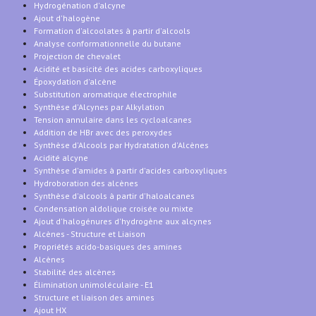
Hydrogénation d'alcyne
Ajout d'halogène
Formation d'alcoolates à partir d'alcools
Analyse conformationnelle du butane
Projection de chevalet
Acidité et basicité des acides carboxyliques
Époxydation d'alcène
Substitution aromatique électrophile
Synthèse d'Alcynes par Alkylation
Tension annulaire dans les cycloalcanes
Addition de HBr avec des peroxydes
Synthèse d'Alcools par Hydratation d'Alcènes
Acidité alcyne
Synthèse d'amides à partir d'acides carboxyliques
Hydroboration des alcènes
Synthèse d'alcools à partir d'haloalcanes
Condensation aldolique croisée ou mixte
Ajout d'halogénures d'hydrogène aux alcynes
Alcènes - Structure et Liaison
Propriétés acido-basiques des amines
Alcènes
Stabilité des alcènes
Élimination unimoléculaire - E1
Structure et liaison des amines
Ajout HX