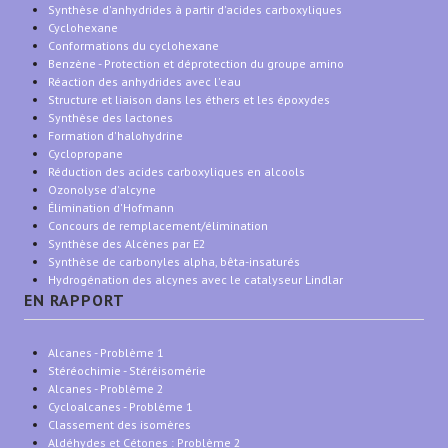
Synthèse d'anhydrides à partir d'acides carboxyliques
Cyclohexane
Conformations du cyclohexane
Benzène - Protection et déprotection du groupe amino
Réaction des anhydrides avec l'eau
Structure et liaison dans les éthers et les époxydes
Synthèse des lactones
Formation d'halohydrine
Cyclopropane
Réduction des acides carboxyliques en alcools
Ozonolyse d'alcyne
Élimination d'Hofmann
Concours de remplacement/élimination
Synthèse des Alcènes par E2
Synthèse de carbonyles alpha, bêta-insaturés
Hydrogénation des alcynes avec le catalyseur Lindlar
EN RAPPORT
Alcanes - Problème 1
Stéréochimie - Stéréisomérie
Alcanes - Problème 2
Cycloalcanes - Problème 1
Classement des isomères
Aldéhydes et Cétones : Problème 2