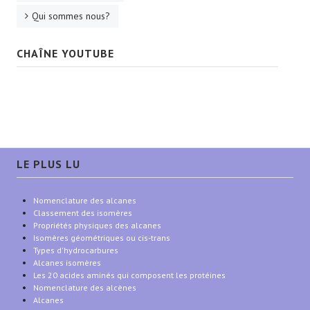
Qui sommes nous?
CHAÎNE YOUTUBE
LE PLUS LU
Nomenclature des alcanes
Classement des isomères
Propriétés physiques des alcanes
Isomères géométriques ou cis-trans
Types d'hydrocarbures
Alcanes isomères
Les 20 acides aminés qui composent les protéines
Nomenclature des alcènes
Alcanes