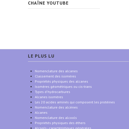
CHAÎNE YOUTUBE
LE PLUS LU
Nomenclature des alcanes
Classement des isomères
Propriétés physiques des alcanes
Isomères géométriques ou cis-trans
Types d'hydrocarbures
Alcanes isomères
Les 20 acides aminés qui composent les protéines
Nomenclature des alcènes
Alcanes
Nomenclature des alcools
Propriétés physiques des éthers
Alcools - caractéristiques générales