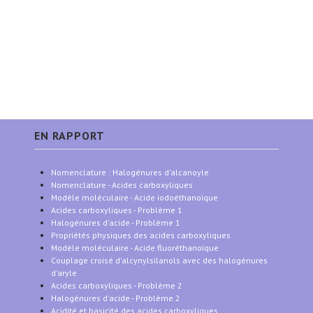
EN RAPPORT
Nomenclature : Halogénures d'alcanoyle
Nomenclature - Acides carboxyliques
Modèle moléculaire - Acide iodoéthanoïque
Acides carboxyliques - Problème 1
Halogénures d'acide - Problème 1
Propriétés physiques des acides carboxyliques
Modèle moléculaire - Acide fluoréthanoïque
Couplage croisé d'alcynylsilanols avec des halogénures
d'aryle
Acides carboxyliques - Problème 2
Halogénures d'acide - Problème 2
Acidité et basicité des acides carboxyliques