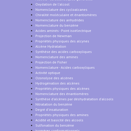
Oxydation de l'alcool
Nomenclature des cycloalcanes
Chiralité moléculaire et énantiomères
Nomenclature des anhydrides
Nomenclature du benzène
Acides aminés - Point isoélectrique
Projection de Newman
Propriétés physiques des alcynes
Alcène Hydratation
Synthèse des acides carboxyliques
Nomenclature des amines
Projection de Fisher
Nomenclature - Acides carboxyliques
Activité optique
Ozonolyse des alcènes
Hydrogénation des alcènes
Propriétés physiques des alcènes
Nomenclature des énantiomères
Synthèse d'alcènes par déshydratation d'alcools
Nitratation du benzène
Degré d'insaturation
Propriétés physiques des amines
Acidité et basicité des alcools
Sulfonation du benzène
Isomères conformationnels