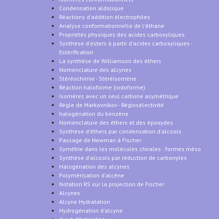
Condensation aldolique
Réactions d'addition électrophiles
Analyse conformationnelle de l'éthane
Propriétés physiques des acides carboxyliques
Synthèse d'esters à partir d'acides carboxyliques -
Estérification
La synthèse de Williamson des éthers
Nomenclature des alcynes
Stéréochimie - Stéréisomérie
Réaction haloforme (iodoforme)
Isomères avec un seul carbone asymétrique
Règle de Markovnikov - Régiosélectivité
halogénation du benzène
Nomenclature des éthers et des époxydes
Synthèse d'éthers par condensation d'alcools
Passage de Newman à Fischer
Symétrie dans les molécules chirales : formes méso
Synthèse d'alcools par réduction de carbonyles
Halogénation des alcynes
Polymérisation d'alcène
Notation RS sur la projection de Fischer
Alcynes
Alcyne Hydratation
Hydrogénation d'alcyne