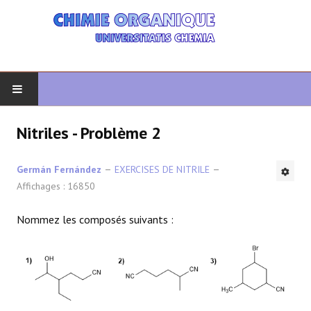
DÉBUT
Nitriles - Problème 2
CHIMIE ORGANIQUE
Germán Fernández
EXERCISES DE NITRILE
Affichages : 16850
ORGANIQUE AVANCÉ
Nommez les composés suivants :
HÉTÉROCYCLES
LA SYNTHÈSE
SPECTROSCOPIE