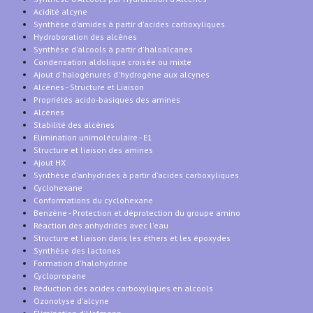
Acidité alcyne
Synthèse d'amides à partir d'acides carboxyliques
Hydroboration des alcènes
Synthèse d'alcools à partir d'haloalcanes
Condensation aldolique croisée ou mixte
Ajout d'halogénures d'hydrogène aux alcynes
Alcènes - Structure et Liaison
Propriétés acido-basiques des amines
Alcènes
Stabilité des alcènes
Élimination unimoléculaire - E1
Structure et liaison des amines
Ajout HX
Synthèse d'anhydrides à partir d'acides carboxyliques
Cyclohexane
Conformations du cyclohexane
Benzène - Protection et déprotection du groupe amino
Réaction des anhydrides avec l'eau
Structure et liaison dans les éthers et les époxydes
Synthèse des lactones
Formation d'halohydrine
Cyclopropane
Réduction des acides carboxyliques en alcools
Ozonolyse d'alcyne