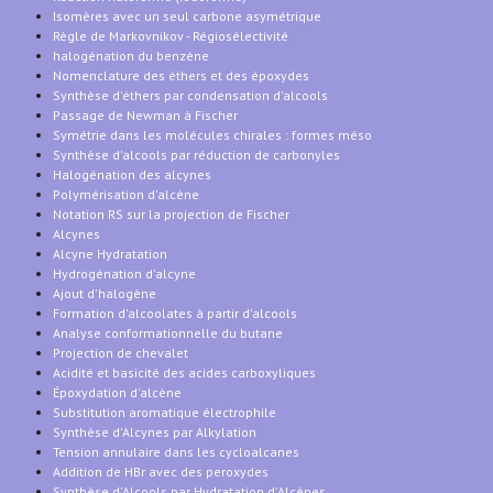
Isomères avec un seul carbone asymétrique
Règle de Markovnikov - Régiosélectivité
halogénation du benzène
Nomenclature des éthers et des époxydes
Synthèse d'éthers par condensation d'alcools
Passage de Newman à Fischer
Symétrie dans les molécules chirales : formes méso
Synthèse d'alcools par réduction de carbonyles
Halogénation des alcynes
Polymérisation d'alcène
Notation RS sur la projection de Fischer
Alcynes
Alcyne Hydratation
Hydrogénation d'alcyne
Ajout d'halogène
Formation d'alcoolates à partir d'alcools
Analyse conformationnelle du butane
Projection de chevalet
Acidité et basicité des acides carboxyliques
Époxydation d'alcène
Substitution aromatique électrophile
Synthèse d'Alcynes par Alkylation
Tension annulaire dans les cycloalcanes
Addition de HBr avec des peroxydes
Synthèse d'Alcools par Hydratation d'Alcènes