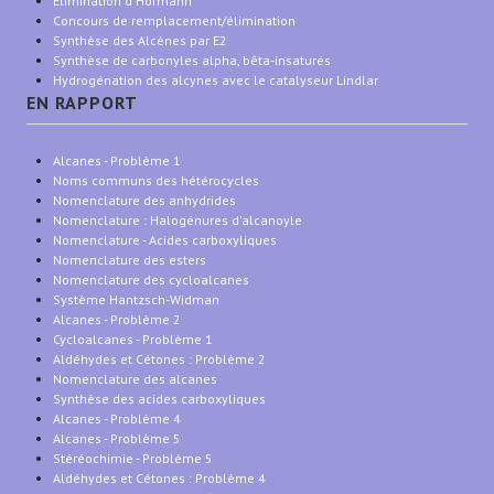
Élimination d'Hofmann
Concours de remplacement/élimination
Synthèse des Alcènes par E2
Synthèse de carbonyles alpha, bêta-insaturés
Hydrogénation des alcynes avec le catalyseur Lindlar
EN RAPPORT
Alcanes - Problème 1
Noms communs des hétérocycles
Nomenclature des anhydrides
Nomenclature : Halogénures d'alcanoyle
Nomenclature - Acides carboxyliques
Nomenclature des esters
Nomenclature des cycloalcanes
Système Hantzsch-Widman
Alcanes - Problème 2
Cycloalcanes - Problème 1
Aldéhydes et Cétones : Problème 2
Nomenclature des alcanes
Synthèse des acides carboxyliques
Alcanes - Problème 4
Alcanes - Problème 5
Stéréochimie - Problème 5
Aldéhydes et Cétones : Problème 4