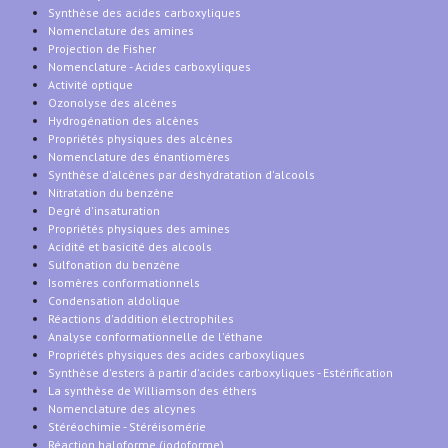
Synthèse des acides carboxyliques
Nomenclature des amines
Projection de Fisher
Nomenclature - Acides carboxyliques
Activité optique
Ozonolyse des alcènes
Hydrogénation des alcènes
Propriétés physiques des alcènes
Nomenclature des énantiomères
Synthèse d'alcènes par déshydratation d'alcools
Nitratation du benzène
Degré d'insaturation
Propriétés physiques des amines
Acidité et basicité des alcools
Sulfonation du benzène
Isomères conformationnels
Condensation aldolique
Réactions d'addition électrophiles
Analyse conformationnelle de l'éthane
Propriétés physiques des acides carboxyliques
Synthèse d'esters à partir d'acides carboxyliques - Estérification
La synthèse de Williamson des éthers
Nomenclature des alcynes
Stéréochimie - Stéréisomérie
Réaction haloforme (iodoforme)