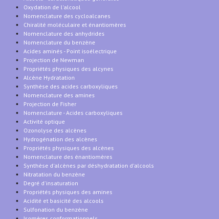
Oxydation de l'alcool
Nomenclature des cycloalcanes
Chiralité moléculaire et énantiomères
Nomenclature des anhydrides
Nomenclature du benzène
Acides aminés - Point isoélectrique
Projection de Newman
Propriétés physiques des alcynes
Alcène Hydratation
Synthèse des acides carboxyliques
Nomenclature des amines
Projection de Fisher
Nomenclature - Acides carboxyliques
Activité optique
Ozonolyse des alcènes
Hydrogénation des alcènes
Propriétés physiques des alcènes
Nomenclature des énantiomères
Synthèse d'alcènes par déshydratation d'alcools
Nitratation du benzène
Degré d'insaturation
Propriétés physiques des amines
Acidité et basicité des alcools
Sulfonation du benzène
Isomères conformationnels