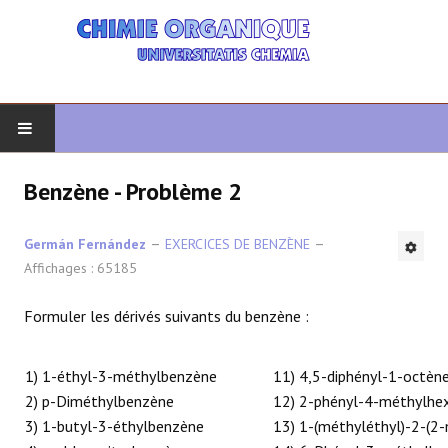
DÉBUT
Benzène - Problème 2
CHIMIE ORGANIQUE
Germán Fernández
EXERCICES DE BENZÈNE
Affichages : 65185
ORGANIQUE AVANCÉ
Formuler les dérivés suivants du benzène :
HÉTÉROCYCLES
1) 1-éthyl-3-méthylbenzène
LA SYNTHÈSE
11) 4,5-diphényl-1-octèn
2) p-Diméthylbenzène
12) 2-phényl-4-méthylhe
3) 1-butyl-3-éthylbenzène
SPECTROSCOPIE
13) 1-(méthyléthyl)-2-(2