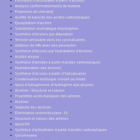
Formation d'alcoolates à partir d'alcools
Analyse conformationnelle du butane
Projection de chevalet
Acidité et basicité des acides carboxyliques
Époxydation d'alcène
Substitution aromatique électrophile
Synthèse d'Alcynes par Alkylation
Tension annulaire dans les cycloalcanes
Addition de HBr avec des peroxydes
Synthèse d'Alcools par Hydratation d'Alcènes
Acidité alcyne
Synthèse d'amides à partir d'acides carboxyliques
Hydroboration des alcènes
Synthèse d'alcools à partir d'haloalcanes
Condensation aldolique croisée ou mixte
Ajout d'halogénures d'hydrogène aux alcynes
Alcènes - Structure et Liaison
Propriétés acido-basiques des amines
Alcènes
Stabilité des alcènes
Élimination unimoléculaire - E1
Structure et liaison des amines
Ajout HX
Synthèse d'anhydrides à partir d'acides carboxyliques
Cyclohexane