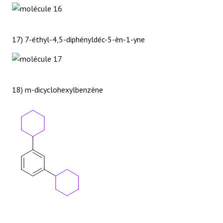
17) 7-éthyl-4,5-diphényldéc-5-èn-1-yne
18) m-dicyclohexylbenzène