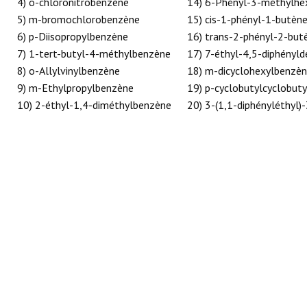
4) o-chloronitrobenzène
14) 6-Phényl-3-méthylhe
5) m-bromochlorobenzène
RÉACTIONS
15) cis-1-phényl-1-butèn
6) p-Diisopropylbenzène
16) trans-2-phényl-2-but
7) 1-tert-butyl-4-méthylbenzène
17) 7-éthyl-4,5-diphényl
8) o-Allylvinylbenzène
18) m-dicyclohexylbenzè
9) m-Ethylpropylbenzène
19) p-cyclobutylcyclobut
10) 2-éthyl-1,4-diméthylbenzène
20) 3-(1,1-diphényléthyl)