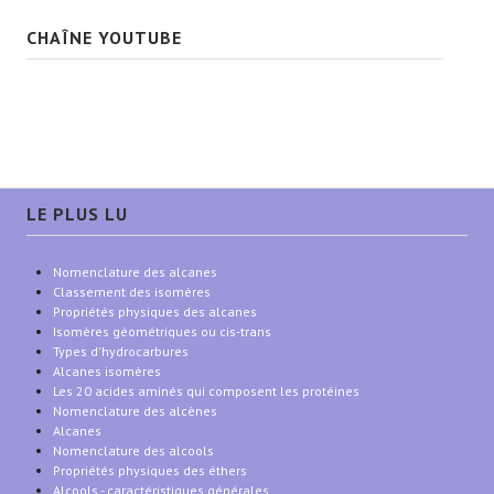
CHAÎNE YOUTUBE
LE PLUS LU
Nomenclature des alcanes
Classement des isomères
Propriétés physiques des alcanes
Isomères géométriques ou cis-trans
Types d'hydrocarbures
Alcanes isomères
Les 20 acides aminés qui composent les protéines
Nomenclature des alcènes
Alcanes
Nomenclature des alcools
Propriétés physiques des éthers
Alcools - caractéristiques générales