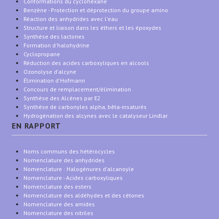
Conformations du cyclohexane
Benzène - Protection et déprotection du groupe amino
Réaction des anhydrides avec l'eau
Structure et liaison dans les éthers et les époxydes
Synthèse des lactones
Formation d'halohydrine
Cyclopropane
Réduction des acides carboxyliques en alcools
Ozonolyse d'alcyne
Élimination d'Hofmann
Concours de remplacement/élimination
Synthèse des Alcènes par E2
Synthèse de carbonyles alpha, bêta-insaturés
Hydrogénation des alcynes avec le catalyseur Lindlar
EN RAPPORT
Noms communs des hétérocycles
Nomenclature des anhydrides
Nomenclature : Halogénures d'alcanoyle
Nomenclature - Acides carboxyliques
Nomenclature des esters
Nomenclature des aldéhydes et des cétones
Nomenclature des amides
Nomenclature des nitriles