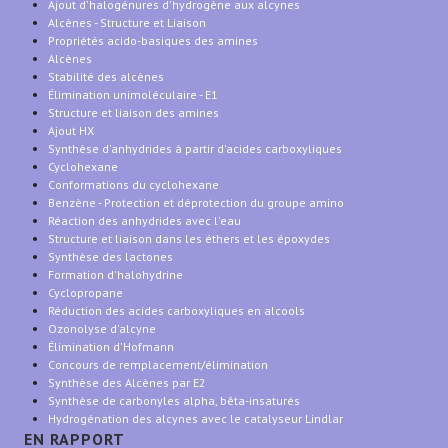
Ajout d'halogénures d'hydrogène aux alcynes
Alcènes - Structure et Liaison
Propriétés acido-basiques des amines
Alcènes
Stabilité des alcènes
Élimination unimoléculaire - E1
Structure et liaison des amines
Ajout HX
Synthèse d'anhydrides à partir d'acides carboxyliques
Cyclohexane
Conformations du cyclohexane
Benzène - Protection et déprotection du groupe amino
Réaction des anhydrides avec l'eau
Structure et liaison dans les éthers et les époxydes
Synthèse des lactones
Formation d'halohydrine
Cyclopropane
Réduction des acides carboxyliques en alcools
Ozonolyse d'alcyne
Élimination d'Hofmann
Concours de remplacement/élimination
Synthèse des Alcènes par E2
Synthèse de carbonyles alpha, bêta-insaturés
Hydrogénation des alcynes avec le catalyseur Lindlar
EN RAPPORT