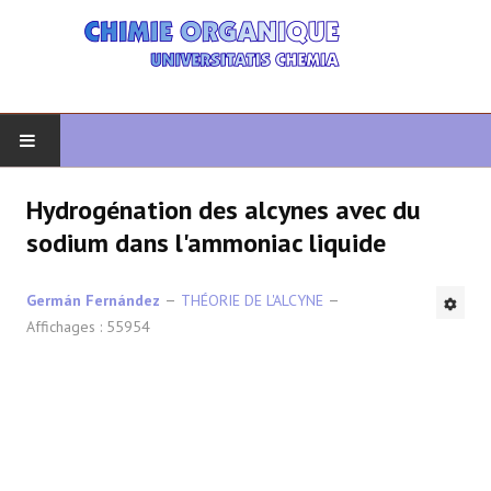
DÉBUT
Hydrogénation des alcynes avec du
sodium dans l'ammoniac liquide
CHIMIE ORGANIQUE
Germán Fernández
THÉORIE DE L'ALCYNE
ORGANIQUE AVANCÉ
Affichages : 55954
HÉTÉROCYCLES
LA SYNTHÈSE
SPECTROSCOPIE