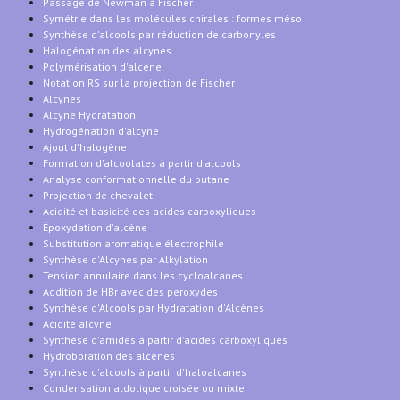
Passage de Newman à Fischer
Symétrie dans les molécules chirales : formes méso
Synthèse d'alcools par réduction de carbonyles
Halogénation des alcynes
Polymérisation d'alcène
Notation RS sur la projection de Fischer
Alcynes
Alcyne Hydratation
Hydrogénation d'alcyne
Ajout d'halogène
Formation d'alcoolates à partir d'alcools
Analyse conformationnelle du butane
Projection de chevalet
Acidité et basicité des acides carboxyliques
Époxydation d'alcène
Substitution aromatique électrophile
Synthèse d'Alcynes par Alkylation
Tension annulaire dans les cycloalcanes
Addition de HBr avec des peroxydes
Synthèse d'Alcools par Hydratation d'Alcènes
Acidité alcyne
Synthèse d'amides à partir d'acides carboxyliques
Hydroboration des alcènes
Synthèse d'alcools à partir d'haloalcanes
Condensation aldolique croisée ou mixte