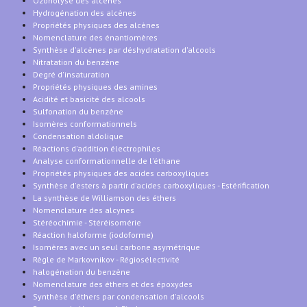
Ozonolyse des alcènes
Hydrogénation des alcènes
Propriétés physiques des alcènes
Nomenclature des énantiomères
Synthèse d'alcènes par déshydratation d'alcools
Nitratation du benzène
Degré d'insaturation
Propriétés physiques des amines
Acidité et basicité des alcools
Sulfonation du benzène
Isomères conformationnels
Condensation aldolique
Réactions d'addition électrophiles
Analyse conformationnelle de l'éthane
Propriétés physiques des acides carboxyliques
Synthèse d'esters à partir d'acides carboxyliques - Estérification
La synthèse de Williamson des éthers
Nomenclature des alcynes
Stéréochimie - Stéréisomérie
Réaction haloforme (iodoforme)
Isomères avec un seul carbone asymétrique
Règle de Markovnikov - Régiosélectivité
halogénation du benzène
Nomenclature des éthers et des époxydes
Synthèse d'éthers par condensation d'alcools