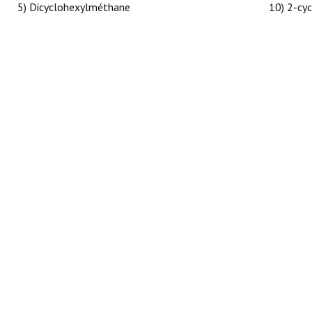
5) Dicyclohexylméthane
10) 2-cy
RÉACTIONS