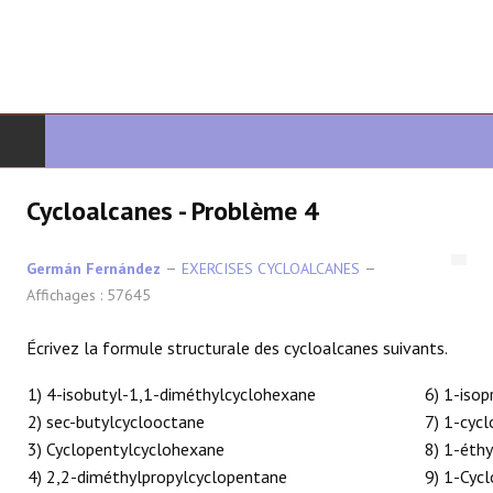
DÉBUT
Cycloalcanes - Problème 4
CHIMIE ORGANIQUE
Germán Fernández
EXERCISES CYCLOALCANES
Affichages : 57645
ORGANIQUE AVANCÉ
Écrivez la formule structurale des cycloalcanes suivants.
HÉTÉROCYCLES
1) 4-isobutyl-1,1-diméthylcyclohexane
6) 1-iso
LA SYNTHÈSE
2) sec-butylcyclooctane
7) 1-cyc
3) Cyclopentylcyclohexane
8) 1-éth
SPECTROSCOPIE
4) 2,2-diméthylpropylcyclopentane
9) 1-Cyc