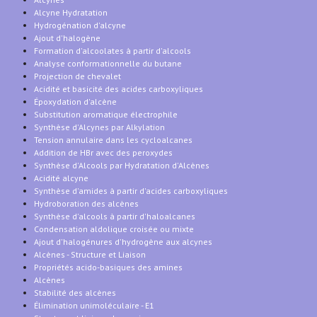
Alcyne Hydratation
Hydrogénation d'alcyne
Ajout d'halogène
Formation d'alcoolates à partir d'alcools
Analyse conformationnelle du butane
Projection de chevalet
Acidité et basicité des acides carboxyliques
Époxydation d'alcène
Substitution aromatique électrophile
Synthèse d'Alcynes par Alkylation
Tension annulaire dans les cycloalcanes
Addition de HBr avec des peroxydes
Synthèse d'Alcools par Hydratation d'Alcènes
Acidité alcyne
Synthèse d'amides à partir d'acides carboxyliques
Hydroboration des alcènes
Synthèse d'alcools à partir d'haloalcanes
Condensation aldolique croisée ou mixte
Ajout d'halogénures d'hydrogène aux alcynes
Alcènes - Structure et Liaison
Propriétés acido-basiques des amines
Alcènes
Stabilité des alcènes
Élimination unimoléculaire - E1