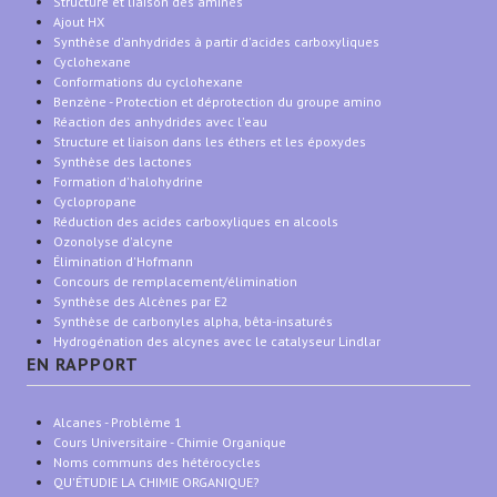
Structure et liaison des amines
Ajout HX
Synthèse d'anhydrides à partir d'acides carboxyliques
Cyclohexane
Conformations du cyclohexane
Benzène - Protection et déprotection du groupe amino
Réaction des anhydrides avec l'eau
Structure et liaison dans les éthers et les époxydes
Synthèse des lactones
Formation d'halohydrine
Cyclopropane
Réduction des acides carboxyliques en alcools
Ozonolyse d'alcyne
Élimination d'Hofmann
Concours de remplacement/élimination
Synthèse des Alcènes par E2
Synthèse de carbonyles alpha, bêta-insaturés
Hydrogénation des alcynes avec le catalyseur Lindlar
EN RAPPORT
Alcanes - Problème 1
Cours Universitaire - Chimie Organique
Noms communs des hétérocycles
QU'ÉTUDIE LA CHIMIE ORGANIQUE?