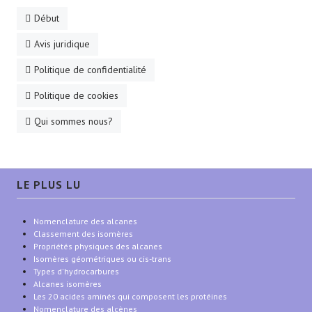
Début
Avis juridique
Politique de confidentialité
Politique de cookies
Qui sommes nous?
LE PLUS LU
Nomenclature des alcanes
Classement des isomères
Propriétés physiques des alcanes
Isomères géométriques ou cis-trans
Types d'hydrocarbures
Alcanes isomères
Les 20 acides aminés qui composent les protéines
Nomenclature des alcènes