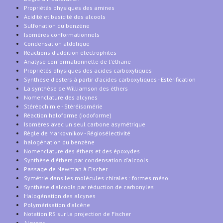
Propriétés physiques des amines
Acidité et basicité des alcools
Sulfonation du benzène
Isomères conformationnels
Condensation aldolique
Réactions d'addition électrophiles
Analyse conformationnelle de l'éthane
Propriétés physiques des acides carboxyliques
Synthèse d'esters à partir d'acides carboxyliques - Estérification
La synthèse de Williamson des éthers
Nomenclature des alcynes
Stéréochimie - Stéréisomérie
Réaction haloforme (iodoforme)
Isomères avec un seul carbone asymétrique
Règle de Markovnikov - Régiosélectivité
halogénation du benzène
Nomenclature des éthers et des époxydes
Synthèse d'éthers par condensation d'alcools
Passage de Newman à Fischer
Symétrie dans les molécules chirales : formes méso
Synthèse d'alcools par réduction de carbonyles
Halogénation des alcynes
Polymérisation d'alcène
Notation RS sur la projection de Fischer
Alcynes