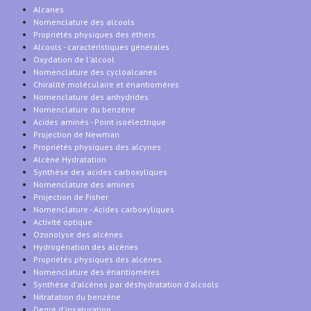
Alcanes
Nomenclature des alcools
Propriétés physiques des éthers
Alcools - caractéristiques générales
Oxydation de l'alcool
Nomenclature des cycloalcanes
Chiralité moléculaire et énantiomères
Nomenclature des anhydrides
Nomenclature du benzène
Acides aminés - Point isoélectrique
Projection de Newman
Propriétés physiques des alcynes
Alcène Hydratation
Synthèse des acides carboxyliques
Nomenclature des amines
Projection de Fisher
Nomenclature - Acides carboxyliques
Activité optique
Ozonolyse des alcènes
Hydrogénation des alcènes
Propriétés physiques des alcènes
Nomenclature des énantiomères
Synthèse d'alcènes par déshydratation d'alcools
Nitratation du benzène
Degré d'insaturation