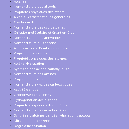
Alcanes
Nomenclature des alcools
Propriétés physiques des éthers
Alcools - caractéristiques générales
Oxydation de l'alcool
Nomenclature des cycloalcanes
Chiralité moléculaire et énantiomères
Nomenclature des anhydrides
Nomenclature du benzène
Acides aminés - Point isoélectrique
Projection de Newman
Propriétés physiques des alcynes
Alcène Hydratation
Synthèse des acides carboxyliques
Nomenclature des amines
Projection de Fisher
Nomenclature - Acides carboxyliques
Activité optique
Ozonolyse des alcènes
Hydrogénation des alcènes
Propriétés physiques des alcènes
Nomenclature des énantiomères
Synthèse d'alcènes par déshydratation d'alcools
Nitratation du benzène
Degré d'insaturation