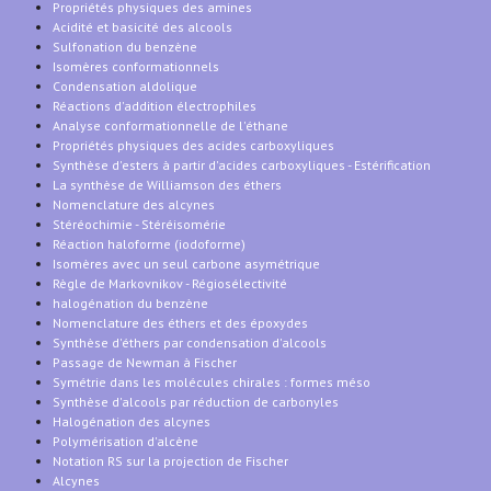
Propriétés physiques des amines
Acidité et basicité des alcools
Sulfonation du benzène
Isomères conformationnels
Condensation aldolique
Réactions d'addition électrophiles
Analyse conformationnelle de l'éthane
Propriétés physiques des acides carboxyliques
Synthèse d'esters à partir d'acides carboxyliques - Estérification
La synthèse de Williamson des éthers
Nomenclature des alcynes
Stéréochimie - Stéréisomérie
Réaction haloforme (iodoforme)
Isomères avec un seul carbone asymétrique
Règle de Markovnikov - Régiosélectivité
halogénation du benzène
Nomenclature des éthers et des époxydes
Synthèse d'éthers par condensation d'alcools
Passage de Newman à Fischer
Symétrie dans les molécules chirales : formes méso
Synthèse d'alcools par réduction de carbonyles
Halogénation des alcynes
Polymérisation d'alcène
Notation RS sur la projection de Fischer
Alcynes