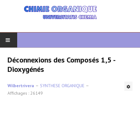
DÉBUT
Déconnexions des Composés 1,5 -
Dioxygénés
CHIMIE ORGANIQUE
Wilbertrivera
SYNTHESE ORGANIQUE
ORGANIQUE AVANCÉ
Affichages : 26149
HÉTÉROCYCLES
LA SYNTHÈSE
SPECTROSCOPIE