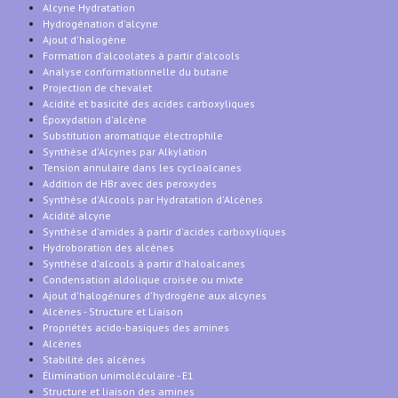
Alcyne Hydratation
Hydrogénation d'alcyne
Ajout d'halogène
Formation d'alcoolates à partir d'alcools
Analyse conformationnelle du butane
Projection de chevalet
Acidité et basicité des acides carboxyliques
Époxydation d'alcène
Substitution aromatique électrophile
Synthèse d'Alcynes par Alkylation
Tension annulaire dans les cycloalcanes
Addition de HBr avec des peroxydes
Synthèse d'Alcools par Hydratation d'Alcènes
Acidité alcyne
Synthèse d'amides à partir d'acides carboxyliques
Hydroboration des alcènes
Synthèse d'alcools à partir d'haloalcanes
Condensation aldolique croisée ou mixte
Ajout d'halogénures d'hydrogène aux alcynes
Alcènes - Structure et Liaison
Propriétés acido-basiques des amines
Alcènes
Stabilité des alcènes
Élimination unimoléculaire - E1
Structure et liaison des amines