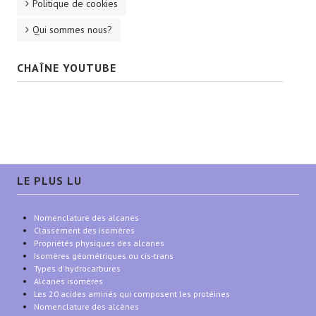
Politique de cookies
Qui sommes nous?
CHAÎNE YOUTUBE
LE PLUS LU
Nomenclature des alcanes
Classement des isomères
Propriétés physiques des alcanes
Isomères géométriques ou cis-trans
Types d'hydrocarbures
Alcanes isomères
Les 20 acides aminés qui composent les protéines
Nomenclature des alcènes