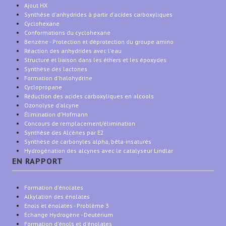
Ajout HX
Synthèse d'anhydrides à partir d'acides carboxyliques
Cyclohexane
Conformations du cyclohexane
Benzène - Protection et déprotection du groupe amino
Réaction des anhydrides avec l'eau
Structure et liaison dans les éthers et les époxydes
Synthèse des lactones
Formation d'halohydrine
Cyclopropane
Réduction des acides carboxyliques en alcools
Ozonolyse d'alcyne
Élimination d'Hofmann
Concours de remplacement/élimination
Synthèse des Alcènes par E2
Synthèse de carbonyles alpha, bêta-insaturés
Hydrogénation des alcynes avec le catalyseur Lindlar
EN RAPPORT
Formation d'énolates
Alkylation des énolates
Enols et énolates - Problème 3
Echange Hydrogène - Deutérium
Formation d'énols et d'énolates