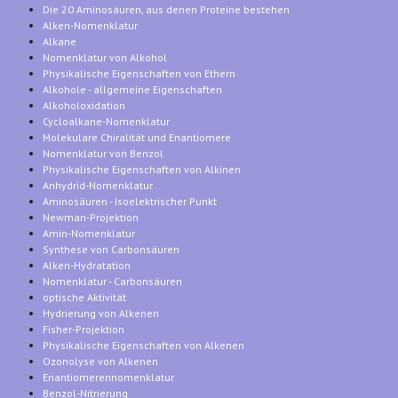
Die 20 Aminosäuren, aus denen Proteine bestehen
Alken-Nomenklatur
Alkane
Nomenklatur von Alkohol
Physikalische Eigenschaften von Ethern
Alkohole - allgemeine Eigenschaften
Alkoholoxidation
Cycloalkane-Nomenklatur
Molekulare Chiralität und Enantiomere
Nomenklatur von Benzol
Physikalische Eigenschaften von Alkinen
Anhydrid-Nomenklatur
Aminosäuren - Isoelektrischer Punkt
Newman-Projektion
Amin-Nomenklatur
Synthese von Carbonsäuren
Alken-Hydratation
Nomenklatur - Carbonsäuren
optische Aktivität
Hydrierung von Alkenen
Fisher-Projektion
Physikalische Eigenschaften von Alkenen
Ozonolyse von Alkenen
Enantiomerennomenklatur
Benzol-Nitrierung