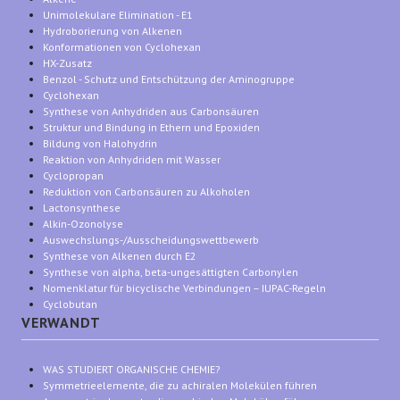
Unimolekulare Elimination - E1
Hydroborierung von Alkenen
Konformationen von Cyclohexan
HX-Zusatz
Benzol - Schutz und Entschützung der Aminogruppe
Cyclohexan
Synthese von Anhydriden aus Carbonsäuren
Struktur und Bindung in Ethern und Epoxiden
Bildung von Halohydrin
Reaktion von Anhydriden mit Wasser
Cyclopropan
Reduktion von Carbonsäuren zu Alkoholen
Lactonsynthese
Alkin-Ozonolyse
Auswechslungs-/Ausscheidungswettbewerb
Synthese von Alkenen durch E2
Synthese von alpha, beta-ungesättigten Carbonylen
Nomenklatur für bicyclische Verbindungen – IUPAC-Regeln
Cyclobutan
VERWANDT
WAS STUDIERT ORGANISCHE CHEMIE?
Symmetrieelemente, die zu achiralen Molekülen führen