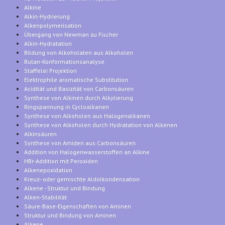
Alkine
Alkin-Hydrierung
Alkenpolymerisation
Übergang von Newman zu Fischer
Alkin-Hydratation
Bildung von Alkoholaten aus Alkoholen
Butan-Konformationsanalyse
Staffelei Projektion
Elektrophile aromatische Substitution
Acidität und Basizität von Carbonsäuren
Synthese von Alkinen durch Alkylierung
Ringspannung in Cycloalkanen
Synthese von Alkoholen aus Halogenalkanen
Synthese von Alkoholen durch Hydratation von Alkenen
Alkinsäuren
Synthese von Amiden aus Carbonsäuren
Addition von Halogenwasserstoffen an Alkine
HBr-Addition mit Peroxiden
Alkenepoxidation
Kreuz- oder gemischte Aldolkondensation
Alkene - Struktur und Bindung
Alken-Stabilität
Säure-Base-Eigenschaften von Aminen
Struktur und Bindung von Aminen
Alkene