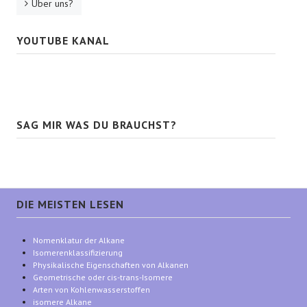
Über uns?
YOUTUBE KANAL
SAG MIR WAS DU BRAUCHST?
DIE MEISTEN LESEN
Nomenklatur der Alkane
Isomerenklassifizierung
Physikalische Eigenschaften von Alkanen
Geometrische oder cis-trans-Isomere
Arten von Kohlenwasserstoffen
isomere Alkane