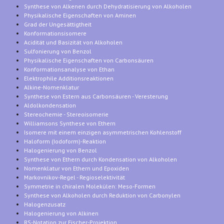
Synthese von Alkenen durch Dehydratisierung von Alkoholen
Physikalische Eigenschaften von Aminen
Grad der Ungesättigtheit
Konformationsisomere
Acidität und Basizität von Alkoholen
Sulfonierung von Benzol
Physikalische Eigenschaften von Carbonsäuren
Konformationsanalyse von Ethan
Elektrophile Additionsreaktionen
Alkine-Nomenklatur
Synthese von Estern aus Carbonsäuren - Veresterung
Aldolkondensation
Stereochemie - Stereoisomerie
Williamsons Synthese von Ethern
Isomere mit einem einzigen asymmetrischen Kohlenstoff
Haloform (Iodoform)-Reaktion
Halogenierung von Benzol
Synthese von Ethern durch Kondensation von Alkoholen
Nomenklatur von Ethern und Epoxiden
Markovnikov-Regel - Regioselektivität
Symmetrie in chiralen Molekülen: Meso-Formen
Synthese von Alkoholen durch Reduktion von Carbonylen
Halogenzusatz
Halogenierung von Alkinen
RS-Notation zur Fischer-Projektion