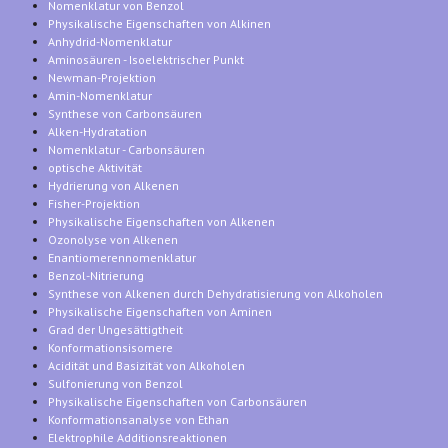
Nomenklatur von Benzol
Physikalische Eigenschaften von Alkinen
Anhydrid-Nomenklatur
Aminosäuren - Isoelektrischer Punkt
Newman-Projektion
Amin-Nomenklatur
Synthese von Carbonsäuren
Alken-Hydratation
Nomenklatur - Carbonsäuren
optische Aktivität
Hydrierung von Alkenen
Fisher-Projektion
Physikalische Eigenschaften von Alkenen
Ozonolyse von Alkenen
Enantiomerennomenklatur
Benzol-Nitrierung
Synthese von Alkenen durch Dehydratisierung von Alkoholen
Physikalische Eigenschaften von Aminen
Grad der Ungesättigtheit
Konformationsisomere
Acidität und Basizität von Alkoholen
Sulfonierung von Benzol
Physikalische Eigenschaften von Carbonsäuren
Konformationsanalyse von Ethan
Elektrophile Additionsreaktionen