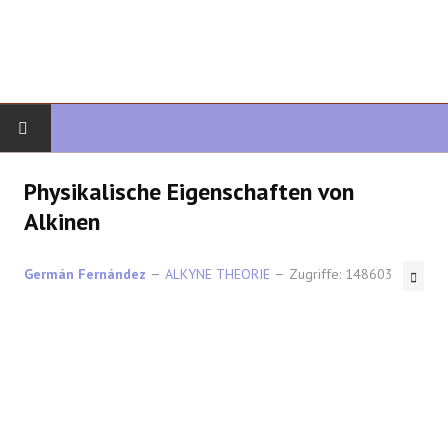
START
Physikalische Eigenschaften von
Alkinen
ORGANISCHE CHEMIE
Germán Fernández
ALKYNE THEORIE
Zugriffe: 148603
FORTGESCHRITTENE ORGANISCHE
HETEROZYKLEN
SYNTHESE
SPEKTROSKOPIE