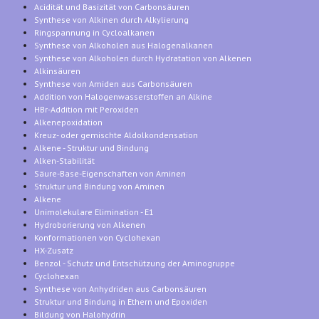
Acidität und Basizität von Carbonsäuren
Synthese von Alkinen durch Alkylierung
Ringspannung in Cycloalkanen
Synthese von Alkoholen aus Halogenalkanen
Synthese von Alkoholen durch Hydratation von Alkenen
Alkinsäuren
Synthese von Amiden aus Carbonsäuren
Addition von Halogenwasserstoffen an Alkine
HBr-Addition mit Peroxiden
Alkenepoxidation
Kreuz- oder gemischte Aldolkondensation
Alkene - Struktur und Bindung
Alken-Stabilität
Säure-Base-Eigenschaften von Aminen
Struktur und Bindung von Aminen
Alkene
Unimolekulare Elimination - E1
Hydroborierung von Alkenen
Konformationen von Cyclohexan
HX-Zusatz
Benzol - Schutz und Entschützung der Aminogruppe
Cyclohexan
Synthese von Anhydriden aus Carbonsäuren
Struktur und Bindung in Ethern und Epoxiden
Bildung von Halohydrin