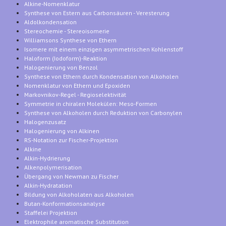
Alkine-Nomenklatur
Synthese von Estern aus Carbonsäuren - Veresterung
Aldolkondensation
Stereochemie - Stereoisomerie
Williamsons Synthese von Ethern
Isomere mit einem einzigen asymmetrischen Kohlenstoff
Haloform (Iodoform)-Reaktion
Halogenierung von Benzol
Synthese von Ethern durch Kondensation von Alkoholen
Nomenklatur von Ethern und Epoxiden
Markovnikov-Regel - Regioselektivität
Symmetrie in chiralen Molekülen: Meso-Formen
Synthese von Alkoholen durch Reduktion von Carbonylen
Halogenzusatz
Halogenierung von Alkinen
RS-Notation zur Fischer-Projektion
Alkine
Alkin-Hydrierung
Alkenpolymerisation
Übergang von Newman zu Fischer
Alkin-Hydratation
Bildung von Alkoholaten aus Alkoholen
Butan-Konformationsanalyse
Staffelei Projektion
Elektrophile aromatische Substitution