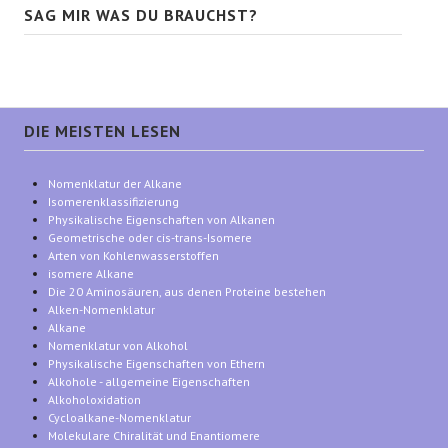
SAG MIR WAS DU BRAUCHST?
DIE MEISTEN LESEN
Nomenklatur der Alkane
Isomerenklassifizierung
Physikalische Eigenschaften von Alkanen
Geometrische oder cis-trans-Isomere
Arten von Kohlenwasserstoffen
isomere Alkane
Die 20 Aminosäuren, aus denen Proteine bestehen
Alken-Nomenklatur
Alkane
Nomenklatur von Alkohol
Physikalische Eigenschaften von Ethern
Alkohole - allgemeine Eigenschaften
Alkoholoxidation
Cycloalkane-Nomenklatur
Molekulare Chiralität und Enantiomere