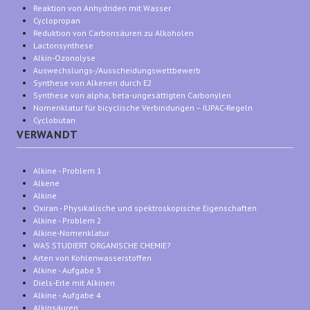
Reaktion von Anhydriden mit Wasser
Cyclopropan
Reduktion von Carbonsäuren zu Alkoholen
Lactonsynthese
Alkin-Ozonolyse
Auswechslungs-/Ausscheidungswettbewerb
Synthese von Alkenen durch E2
Synthese von alpha, beta-ungesättigten Carbonylen
Nomenklatur für bicyclische Verbindungen – IUPAC-Regeln
Cyclobutan
VERWANDT
Alkine - Problem 1
Alkene
Alkine
Oxiran - Physikalische und spektroskopische Eigenschaften
Alkine - Problem 2
Alkine-Nomenklatur
WAS STUDIERT ORGANISCHE CHEMIE?
Arten von Kohlenwasserstoffen
Alkine - Aufgabe 3
Diels-Erle mit Alkinen
Alkine - Aufgabe 4
Alkinsäuren