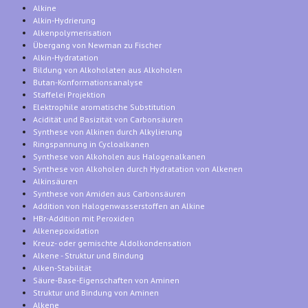
Alkine
Alkin-Hydrierung
Alkenpolymerisation
Übergang von Newman zu Fischer
Alkin-Hydratation
Bildung von Alkoholaten aus Alkoholen
Butan-Konformationsanalyse
Staffelei Projektion
Elektrophile aromatische Substitution
Acidität und Basizität von Carbonsäuren
Synthese von Alkinen durch Alkylierung
Ringspannung in Cycloalkanen
Synthese von Alkoholen aus Halogenalkanen
Synthese von Alkoholen durch Hydratation von Alkenen
Alkinsäuren
Synthese von Amiden aus Carbonsäuren
Addition von Halogenwasserstoffen an Alkine
HBr-Addition mit Peroxiden
Alkenepoxidation
Kreuz- oder gemischte Aldolkondensation
Alkene - Struktur und Bindung
Alken-Stabilität
Säure-Base-Eigenschaften von Aminen
Struktur und Bindung von Aminen
Alkene