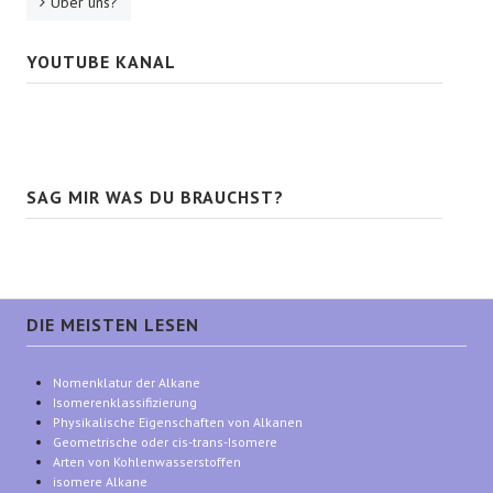
Über uns?
YOUTUBE KANAL
SAG MIR WAS DU BRAUCHST?
DIE MEISTEN LESEN
Nomenklatur der Alkane
Isomerenklassifizierung
Physikalische Eigenschaften von Alkanen
Geometrische oder cis-trans-Isomere
Arten von Kohlenwasserstoffen
isomere Alkane