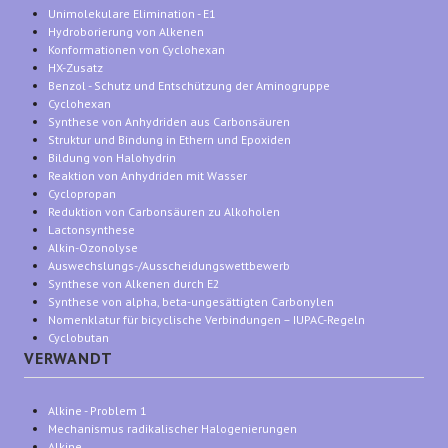
Unimolekulare Elimination - E1
Hydroborierung von Alkenen
Konformationen von Cyclohexan
HX-Zusatz
Benzol - Schutz und Entschützung der Aminogruppe
Cyclohexan
Synthese von Anhydriden aus Carbonsäuren
Struktur und Bindung in Ethern und Epoxiden
Bildung von Halohydrin
Reaktion von Anhydriden mit Wasser
Cyclopropan
Reduktion von Carbonsäuren zu Alkoholen
Lactonsynthese
Alkin-Ozonolyse
Auswechslungs-/Ausscheidungswettbewerb
Synthese von Alkenen durch E2
Synthese von alpha, beta-ungesättigten Carbonylen
Nomenklatur für bicyclische Verbindungen – IUPAC-Regeln
Cyclobutan
VERWANDT
Alkine - Problem 1
Mechanismus radikalischer Halogenierungen
Alkine