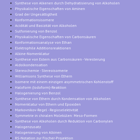
Synthese von Alkenen durch Dehydratisierung von Alkoholen
Physikalische Eigenschaften von Aminen
Grad der Ungesättigtheit
Konformationsisomere
Acidität und Basizität von Alkoholen
Sulfonierung von Benzol
Physikalische Eigenschaften von Carbonsäuren
Konformationsanalyse von Ethan
Elektrophile Additionsreaktionen
Alkine-Nomenklatur
Synthese von Estern aus Carbonsäuren - Veresterung
Aldolkondensation
Stereochemie - Stereoisomerie
Williamsons Synthese von Ethern
Isomere mit einem einzigen asymmetrischen Kohlenstoff
Haloform (Iodoform)-Reaktion
Halogenierung von Benzol
Synthese von Ethern durch Kondensation von Alkoholen
Nomenklatur von Ethern und Epoxiden
Markovnikov-Regel - Regioselektivität
Symmetrie in chiralen Molekülen: Meso-Formen
Synthese von Alkoholen durch Reduktion von Carbonylen
Halogenzusatz
Halogenierung von Alkinen
RS-Notation zur Fischer-Projektion