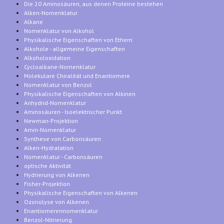
Die 20 Aminosäuren, aus denen Proteine bestehen
Alken-Nomenklatur
Alkane
Nomenklatur von Alkohol
Physikalische Eigenschaften von Ethern
Alkohole - allgemeine Eigenschaften
Alkoholoxidation
Cycloalkane-Nomenklatur
Molekulare Chiralität und Enantiomere
Nomenklatur von Benzol
Physikalische Eigenschaften von Alkinen
Anhydrid-Nomenklatur
Aminosäuren - Isoelektrischer Punkt
Newman-Projektion
Amin-Nomenklatur
Synthese von Carbonsäuren
Alken-Hydratation
Nomenklatur - Carbonsäuren
optische Aktivität
Hydrierung von Alkenen
Fisher-Projektion
Physikalische Eigenschaften von Alkenen
Ozonolyse von Alkenen
Enantiomerennomenklatur
Benzol-Nitrierung