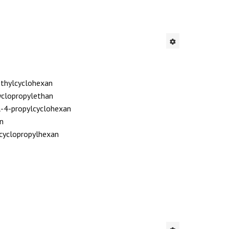
ethylcyclohexan
yclopropylethan
l-4-propylcyclohexan
n
-cyclopropylhexan