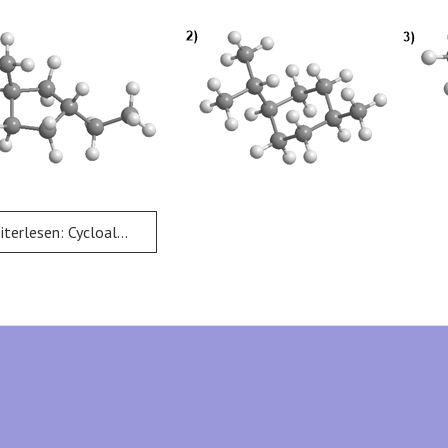
rlesen: Cycloalkane - Aufgabe 7