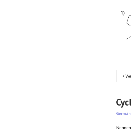
Weite
Cyc
Germán
Nennen 