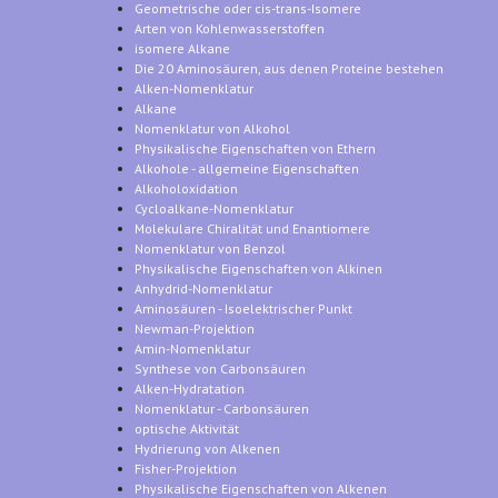
Geometrische oder cis-trans-Isomere
Arten von Kohlenwasserstoffen
isomere Alkane
Die 20 Aminosäuren, aus denen Proteine bestehen
Alken-Nomenklatur
Alkane
Nomenklatur von Alkohol
Physikalische Eigenschaften von Ethern
Alkohole - allgemeine Eigenschaften
Alkoholoxidation
Cycloalkane-Nomenklatur
Molekulare Chiralität und Enantiomere
Nomenklatur von Benzol
Physikalische Eigenschaften von Alkinen
Anhydrid-Nomenklatur
Aminosäuren - Isoelektrischer Punkt
Newman-Projektion
Amin-Nomenklatur
Synthese von Carbonsäuren
Alken-Hydratation
Nomenklatur - Carbonsäuren
optische Aktivität
Hydrierung von Alkenen
Fisher-Projektion
Physikalische Eigenschaften von Alkenen