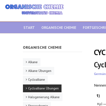
START
ORGANISCHE CHEMIE
FORTGESCHR
ORGANISCHE CHEMIE
CY
Cyc
Alkane
Alkane Übungen
Germán
Cycloalkane
Nennen 
Cycloalkane Übungen
Halogenierung Alkane
Stereochemie