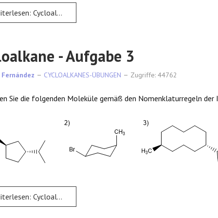
rlesen: Cycloalkane - Aufgabe 2
loalkane - Aufgabe 3
 Fernández
CYCLOALKANES-ÜBUNGEN
Zugriffe: 44762
en Sie die folgenden Moleküle gemäß den Nomenklaturregeln der 
rlesen: Cycloalkane - Aufgabe 3