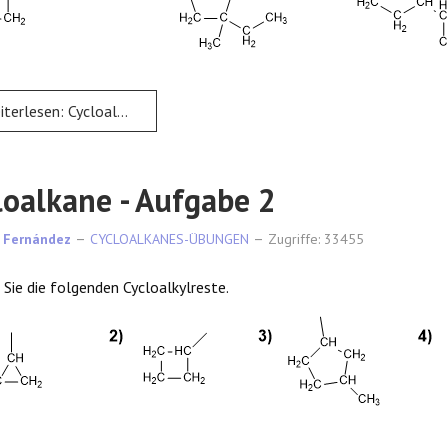
rlesen: Cycloalkane - Aufgabe 1
loalkane - Aufgabe 2
 Fernández
CYCLOALKANES-ÜBUNGEN
Zugriffe: 33455
Sie die folgenden Cycloalkylreste.