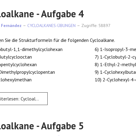
loalkane - Aufgabe 4
 Fernández
CYCLOALKANES-ÜBUNGEN
Zugriffe: 58897
en Sie die Strukturformeln für die folgenden Cycloalkane.
obutyl-1,1-dimethylcyclohexan
6) 1-Isopropyl-3-m
Butylcyclooctan
7) 1-Cyclobutyl-2-c
opentylcyclohexan
8) 1-Ethyl-2-methy
-Dimethylpropylcyclopentan
9) 1-Cyclohexylbuta
yclohexylmethan
10) 2-Cyclohexyl-4
rlesen: Cycloalkane - Aufgabe 4
loalkane - Aufgabe 5