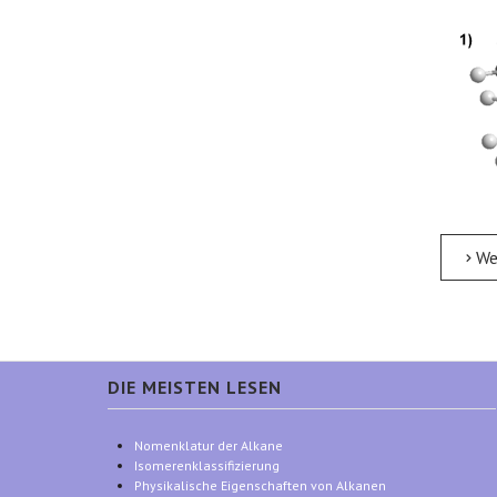
Weite
DIE MEISTEN LESEN
Nomenklatur der Alkane
Isomerenklassifizierung
Physikalische Eigenschaften von Alkanen