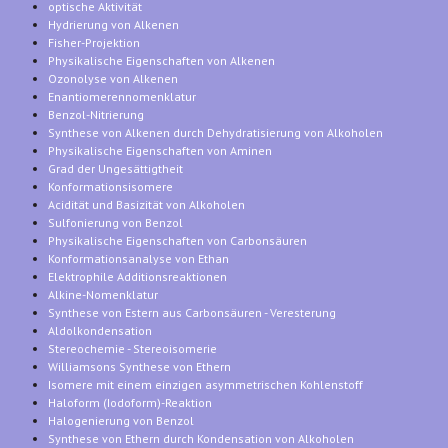
optische Aktivität
Hydrierung von Alkenen
Fisher-Projektion
Physikalische Eigenschaften von Alkenen
Ozonolyse von Alkenen
Enantiomerennomenklatur
Benzol-Nitrierung
Synthese von Alkenen durch Dehydratisierung von Alkoholen
Physikalische Eigenschaften von Aminen
Grad der Ungesättigtheit
Konformationsisomere
Acidität und Basizität von Alkoholen
Sulfonierung von Benzol
Physikalische Eigenschaften von Carbonsäuren
Konformationsanalyse von Ethan
Elektrophile Additionsreaktionen
Alkine-Nomenklatur
Synthese von Estern aus Carbonsäuren - Veresterung
Aldolkondensation
Stereochemie - Stereoisomerie
Williamsons Synthese von Ethern
Isomere mit einem einzigen asymmetrischen Kohlenstoff
Haloform (Iodoform)-Reaktion
Halogenierung von Benzol
Synthese von Ethern durch Kondensation von Alkoholen