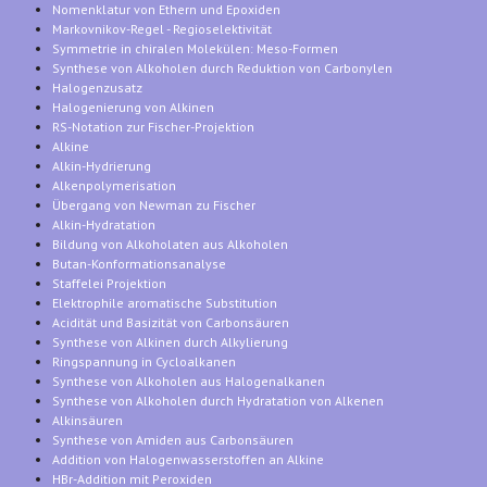
Nomenklatur von Ethern und Epoxiden
Markovnikov-Regel - Regioselektivität
Symmetrie in chiralen Molekülen: Meso-Formen
Synthese von Alkoholen durch Reduktion von Carbonylen
Halogenzusatz
Halogenierung von Alkinen
RS-Notation zur Fischer-Projektion
Alkine
Alkin-Hydrierung
Alkenpolymerisation
Übergang von Newman zu Fischer
Alkin-Hydratation
Bildung von Alkoholaten aus Alkoholen
Butan-Konformationsanalyse
Staffelei Projektion
Elektrophile aromatische Substitution
Acidität und Basizität von Carbonsäuren
Synthese von Alkinen durch Alkylierung
Ringspannung in Cycloalkanen
Synthese von Alkoholen aus Halogenalkanen
Synthese von Alkoholen durch Hydratation von Alkenen
Alkinsäuren
Synthese von Amiden aus Carbonsäuren
Addition von Halogenwasserstoffen an Alkine
HBr-Addition mit Peroxiden