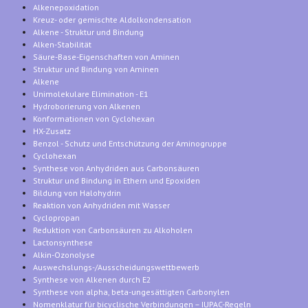
Alkenepoxidation
Kreuz- oder gemischte Aldolkondensation
Alkene - Struktur und Bindung
Alken-Stabilität
Säure-Base-Eigenschaften von Aminen
Struktur und Bindung von Aminen
Alkene
Unimolekulare Elimination - E1
Hydroborierung von Alkenen
Konformationen von Cyclohexan
HX-Zusatz
Benzol - Schutz und Entschützung der Aminogruppe
Cyclohexan
Synthese von Anhydriden aus Carbonsäuren
Struktur und Bindung in Ethern und Epoxiden
Bildung von Halohydrin
Reaktion von Anhydriden mit Wasser
Cyclopropan
Reduktion von Carbonsäuren zu Alkoholen
Lactonsynthese
Alkin-Ozonolyse
Auswechslungs-/Ausscheidungswettbewerb
Synthese von Alkenen durch E2
Synthese von alpha, beta-ungesättigten Carbonylen
Nomenklatur für bicyclische Verbindungen – IUPAC-Regeln