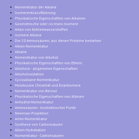
Nomenklatur der Alkane
Isomerenklassifizierung
Physikalische Eigenschaften von Alkanen
Geometrische oder cis-trans-Isomere
Arten von Kohlenwasserstoffen
isomere Alkane
Die 20 Aminosäuren, aus denen Proteine bestehen
Alken-Nomenklatur
Alkane
Nomenklatur von Alkohol
Physikalische Eigenschaften von Ethern
Alkohole - allgemeine Eigenschaften
Alkoholoxidation
Cycloalkane-Nomenklatur
Molekulare Chiralität und Enantiomere
Nomenklatur von Benzol
Physikalische Eigenschaften von Alkinen
Anhydrid-Nomenklatur
Aminosäuren - Isoelektrischer Punkt
Newman-Projektion
Amin-Nomenklatur
Synthese von Carbonsäuren
Alken-Hydratation
Nomenklatur - Carbonsäuren