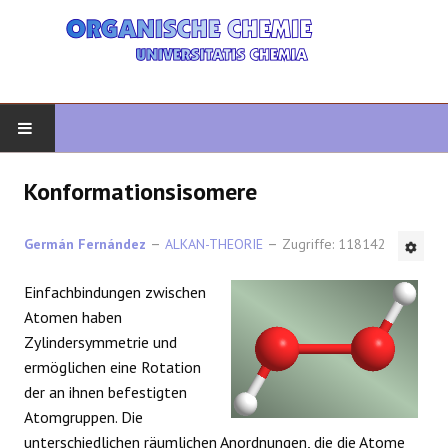
START
Konformationsisomere
ORGANISCHE CHEMIE
Germán Fernández
ALKAN-THEORIE
Zugriffe: 118142
FORTGESCHRITTENE ORGANISCHE
Einfachbindungen zwischen
Atomen haben
HETEROZYKLEN
Zylindersymmetrie und
ermöglichen eine Rotation
SYNTHESE
der an ihnen befestigten
Atomgruppen. Die
SPEKTROSKOPIE
unterschiedlichen räumlichen Anordnungen, die die Atome