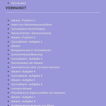
Cyclobutan
VERWANDT
Alkane - Problem 1
Arten von Kohlenwasserstoffen
Cycloalkane-Nomenklatur
Stereochemie - Stereoisomerie
Alkane - Problem 2
Cycloalkane - Aufgabe 1
Alkane
Ringspannung in Cycloalkanen
Isomerenklassifizierung
Cycloalkane - Aufgabe 2
Nomenklatur der Alkane
Geometrische oder cis-trans-Isomere
Alkane - Aufgabe 4
Cycloalkane - Aufgabe 3
Alkane - Aufgabe 5
Cycloalkane - Aufgabe 4
isomere Alkane
Physikalische Eigenschaften von Alkanen
Alkane - Aufgabe 7
Alkane - Aufgabe 9
Konformationsanalyse von Ethan