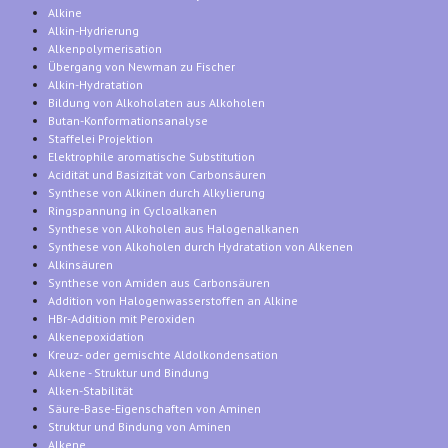
Alkine
Alkin-Hydrierung
Alkenpolymerisation
Übergang von Newman zu Fischer
Alkin-Hydratation
Bildung von Alkoholaten aus Alkoholen
Butan-Konformationsanalyse
Staffelei Projektion
Elektrophile aromatische Substitution
Acidität und Basizität von Carbonsäuren
Synthese von Alkinen durch Alkylierung
Ringspannung in Cycloalkanen
Synthese von Alkoholen aus Halogenalkanen
Synthese von Alkoholen durch Hydratation von Alkenen
Alkinsäuren
Synthese von Amiden aus Carbonsäuren
Addition von Halogenwasserstoffen an Alkine
HBr-Addition mit Peroxiden
Alkenepoxidation
Kreuz- oder gemischte Aldolkondensation
Alkene - Struktur und Bindung
Alken-Stabilität
Säure-Base-Eigenschaften von Aminen
Struktur und Bindung von Aminen
Alkene