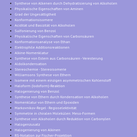
Synthese von Alkenen durch Dehydratisierung von Alkoholen
Physikalische Eigenschaften von Aminen
Grad der Ungesättigtheit
Konformationsisomere
Acidität und Basizität von Alkoholen
Sulfonierung von Benzol
Physikalische Eigenschaften von Carbonsäuren
Konformationsanalyse von Ethan
Elektrophile Additionsreaktionen
Alkine-Nomenklatur
Synthese von Estern aus Carbonsäuren - Veresterung
Aldolkondensation
Stereochemie - Stereoisomerie
Williamsons Synthese von Ethern
Isomere mit einem einzigen asymmetrischen Kohlenstoff
Haloform (Iodoform)-Reaktion
Halogenierung von Benzol
Synthese von Ethern durch Kondensation von Alkoholen
Nomenklatur von Ethern und Epoxiden
Markovnikov-Regel - Regioselektivität
Symmetrie in chiralen Molekülen: Meso-Formen
Synthese von Alkoholen durch Reduktion von Carbonylen
Halogenzusatz
Halogenierung von Alkinen
RS-Notation zur Fischer-Projektion