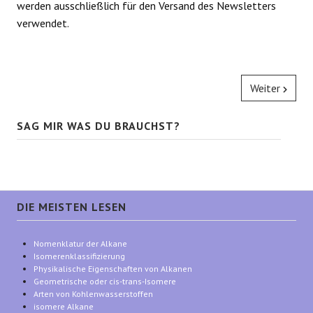
werden ausschließlich für den Versand des Newsletters
verwendet.
Weiter
SAG MIR WAS DU BRAUCHST?
DIE MEISTEN LESEN
Nomenklatur der Alkane
Isomerenklassifizierung
Physikalische Eigenschaften von Alkanen
Geometrische oder cis-trans-Isomere
Arten von Kohlenwasserstoffen
isomere Alkane