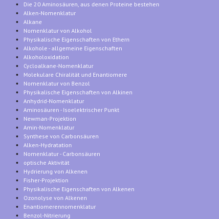
Die 20 Aminosäuren, aus denen Proteine bestehen
Alken-Nomenklatur
Alkane
Nomenklatur von Alkohol
Physikalische Eigenschaften von Ethern
Alkohole - allgemeine Eigenschaften
Alkoholoxidation
Cycloalkane-Nomenklatur
Molekulare Chiralität und Enantiomere
Nomenklatur von Benzol
Physikalische Eigenschaften von Alkinen
Anhydrid-Nomenklatur
Aminosäuren - Isoelektrischer Punkt
Newman-Projektion
Amin-Nomenklatur
Synthese von Carbonsäuren
Alken-Hydratation
Nomenklatur - Carbonsäuren
optische Aktivität
Hydrierung von Alkenen
Fisher-Projektion
Physikalische Eigenschaften von Alkenen
Ozonolyse von Alkenen
Enantiomerennomenklatur
Benzol-Nitrierung