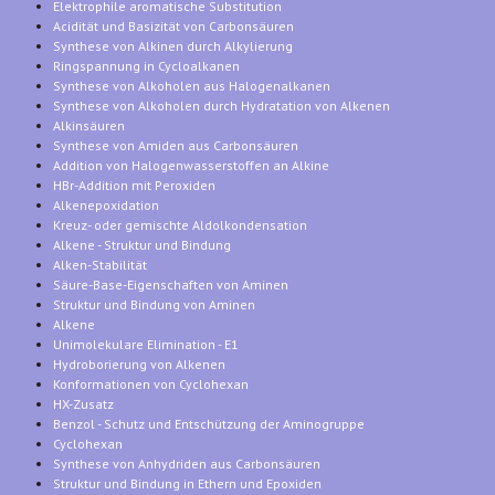
Elektrophile aromatische Substitution
Acidität und Basizität von Carbonsäuren
Synthese von Alkinen durch Alkylierung
Ringspannung in Cycloalkanen
Synthese von Alkoholen aus Halogenalkanen
Synthese von Alkoholen durch Hydratation von Alkenen
Alkinsäuren
Synthese von Amiden aus Carbonsäuren
Addition von Halogenwasserstoffen an Alkine
HBr-Addition mit Peroxiden
Alkenepoxidation
Kreuz- oder gemischte Aldolkondensation
Alkene - Struktur und Bindung
Alken-Stabilität
Säure-Base-Eigenschaften von Aminen
Struktur und Bindung von Aminen
Alkene
Unimolekulare Elimination - E1
Hydroborierung von Alkenen
Konformationen von Cyclohexan
HX-Zusatz
Benzol - Schutz und Entschützung der Aminogruppe
Cyclohexan
Synthese von Anhydriden aus Carbonsäuren
Struktur und Bindung in Ethern und Epoxiden