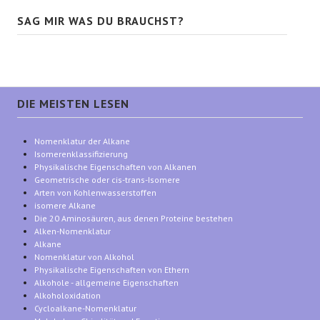
SAG MIR WAS DU BRAUCHST?
DIE MEISTEN LESEN
Nomenklatur der Alkane
Isomerenklassifizierung
Physikalische Eigenschaften von Alkanen
Geometrische oder cis-trans-Isomere
Arten von Kohlenwasserstoffen
isomere Alkane
Die 20 Aminosäuren, aus denen Proteine bestehen
Alken-Nomenklatur
Alkane
Nomenklatur von Alkohol
Physikalische Eigenschaften von Ethern
Alkohole - allgemeine Eigenschaften
Alkoholoxidation
Cycloalkane-Nomenklatur