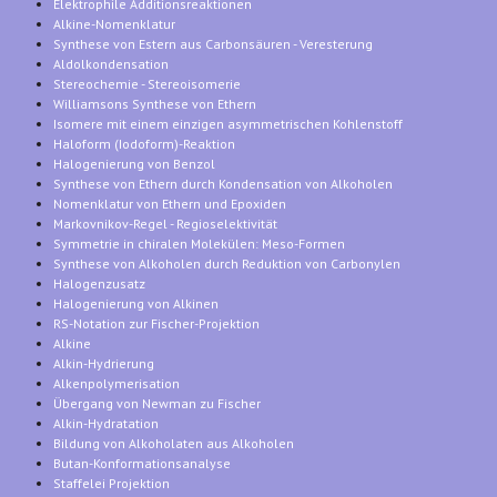
Elektrophile Additionsreaktionen
Alkine-Nomenklatur
Synthese von Estern aus Carbonsäuren - Veresterung
Aldolkondensation
Stereochemie - Stereoisomerie
Williamsons Synthese von Ethern
Isomere mit einem einzigen asymmetrischen Kohlenstoff
Haloform (Iodoform)-Reaktion
Halogenierung von Benzol
Synthese von Ethern durch Kondensation von Alkoholen
Nomenklatur von Ethern und Epoxiden
Markovnikov-Regel - Regioselektivität
Symmetrie in chiralen Molekülen: Meso-Formen
Synthese von Alkoholen durch Reduktion von Carbonylen
Halogenzusatz
Halogenierung von Alkinen
RS-Notation zur Fischer-Projektion
Alkine
Alkin-Hydrierung
Alkenpolymerisation
Übergang von Newman zu Fischer
Alkin-Hydratation
Bildung von Alkoholaten aus Alkoholen
Butan-Konformationsanalyse
Staffelei Projektion