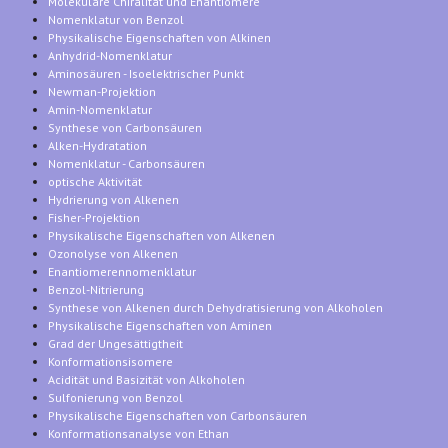
Molekulare Chiralität und Enantiomere
Nomenklatur von Benzol
Physikalische Eigenschaften von Alkinen
Anhydrid-Nomenklatur
Aminosäuren - Isoelektrischer Punkt
Newman-Projektion
Amin-Nomenklatur
Synthese von Carbonsäuren
Alken-Hydratation
Nomenklatur - Carbonsäuren
optische Aktivität
Hydrierung von Alkenen
Fisher-Projektion
Physikalische Eigenschaften von Alkenen
Ozonolyse von Alkenen
Enantiomerennomenklatur
Benzol-Nitrierung
Synthese von Alkenen durch Dehydratisierung von Alkoholen
Physikalische Eigenschaften von Aminen
Grad der Ungesättigtheit
Konformationsisomere
Acidität und Basizität von Alkoholen
Sulfonierung von Benzol
Physikalische Eigenschaften von Carbonsäuren
Konformationsanalyse von Ethan