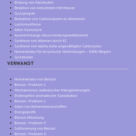
Bildung von Halohydrin
Reaktion von Anhydriden mit Wasser
Cyclopropan
Reduktion von Carbonsäuren zu Alkoholen
Lactonsynthese
Alkin-Ozonolyse
Auswechslungs-/Ausscheidungswettbewerb
Synthese von Alkenen durch E2
Synthese von alpha, beta-ungesättigten Carbonylen
Nomenklatur für bicyclische Verbindungen – IUPAC-Regeln
Cyclobutan
VERWANDT
Nomenklatur von Benzol
Benzol - Problem 1
Mechanismus radikalischer Halogenierungen
Elektrophile aromatische Substitution
Benzol - Problem 2
Arten von Kohlenwasserstoffen
Energieprofil
Benzol-Nitrierung
Benzol - Problem 3
Sulfonierung von Benzol
Benzol - Problem 4