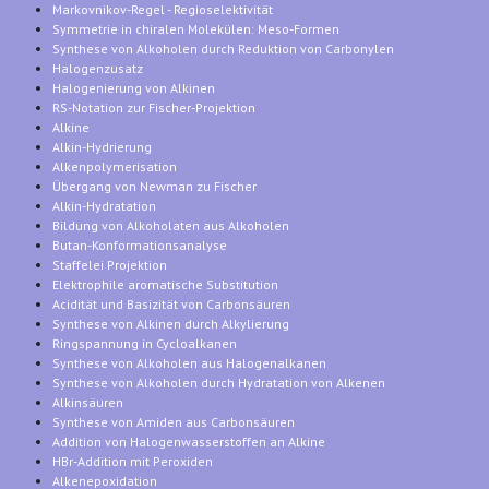
Markovnikov-Regel - Regioselektivität
Symmetrie in chiralen Molekülen: Meso-Formen
Synthese von Alkoholen durch Reduktion von Carbonylen
Halogenzusatz
Halogenierung von Alkinen
RS-Notation zur Fischer-Projektion
Alkine
Alkin-Hydrierung
Alkenpolymerisation
Übergang von Newman zu Fischer
Alkin-Hydratation
Bildung von Alkoholaten aus Alkoholen
Butan-Konformationsanalyse
Staffelei Projektion
Elektrophile aromatische Substitution
Acidität und Basizität von Carbonsäuren
Synthese von Alkinen durch Alkylierung
Ringspannung in Cycloalkanen
Synthese von Alkoholen aus Halogenalkanen
Synthese von Alkoholen durch Hydratation von Alkenen
Alkinsäuren
Synthese von Amiden aus Carbonsäuren
Addition von Halogenwasserstoffen an Alkine
HBr-Addition mit Peroxiden
Alkenepoxidation