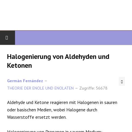
START
Halogenierung von Aldehyden und
Ketonen
ORGANISCHE CHEMIE
Germán Fernández
FORTGESCHRITTENE ORGANISCHE
THEORIE DER ENOLE UND ENOLATEN
Zugriffe: 56678
HETEROZYKLEN
Aldehyde und Ketone reagieren mit Halogenen in sauren
oder basischen Medien, wobei Halogene durch
SYNTHESE
Wasserstoffe ersetzt werden.
SPEKTROSKOPIE
Halogenierung von Propanon in saurem Medium: