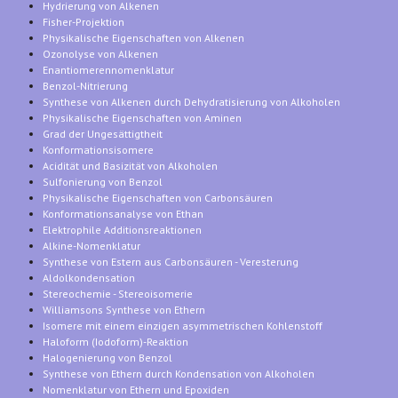
Hydrierung von Alkenen
Fisher-Projektion
Physikalische Eigenschaften von Alkenen
Ozonolyse von Alkenen
Enantiomerennomenklatur
Benzol-Nitrierung
Synthese von Alkenen durch Dehydratisierung von Alkoholen
Physikalische Eigenschaften von Aminen
Grad der Ungesättigtheit
Konformationsisomere
Acidität und Basizität von Alkoholen
Sulfonierung von Benzol
Physikalische Eigenschaften von Carbonsäuren
Konformationsanalyse von Ethan
Elektrophile Additionsreaktionen
Alkine-Nomenklatur
Synthese von Estern aus Carbonsäuren - Veresterung
Aldolkondensation
Stereochemie - Stereoisomerie
Williamsons Synthese von Ethern
Isomere mit einem einzigen asymmetrischen Kohlenstoff
Haloform (Iodoform)-Reaktion
Halogenierung von Benzol
Synthese von Ethern durch Kondensation von Alkoholen
Nomenklatur von Ethern und Epoxiden