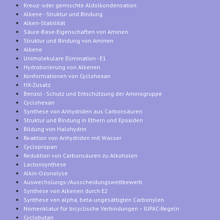
Kreuz- oder gemischte Aldolkondensation
Alkene - Struktur und Bindung
Alken-Stabilität
Säure-Base-Eigenschaften von Aminen
Struktur und Bindung von Aminen
Alkene
Unimolekulare Elimination - E1
Hydroborierung von Alkenen
Konformationen von Cyclohexan
HX-Zusatz
Benzol - Schutz und Entschützung der Aminogruppe
Cyclohexan
Synthese von Anhydriden aus Carbonsäuren
Struktur und Bindung in Ethern und Epoxiden
Bildung von Halohydrin
Reaktion von Anhydriden mit Wasser
Cyclopropan
Reduktion von Carbonsäuren zu Alkoholen
Lactonsynthese
Alkin-Ozonolyse
Auswechslungs-/Ausscheidungswettbewerb
Synthese von Alkenen durch E2
Synthese von alpha, beta-ungesättigten Carbonylen
Nomenklatur für bicyclische Verbindungen – IUPAC-Regeln
Cyclobutan