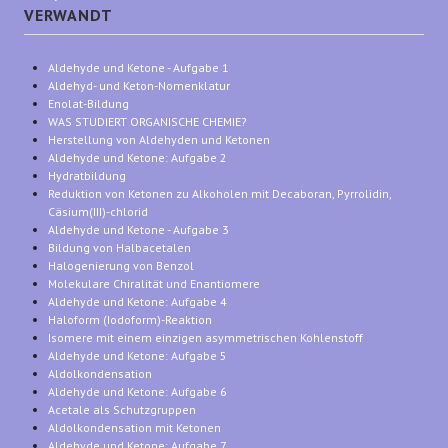
VERWANDT
Aldehyde und Ketone - Aufgabe 1
Aldehyd- und Keton-Nomenklatur
Enolat-Bildung
WAS STUDIERT ORGANISCHE CHEMIE?
Herstellung von Aldehyden und Ketonen
Aldehyde und Ketone: Aufgabe 2
Hydratbildung
Reduktion von Ketonen zu Alkoholen mit Decaboran, Pyrrolidin,
Cäsium(III)-chlorid
Aldehyde und Ketone - Aufgabe 3
Bildung von Halbacetalen
Halogenierung von Benzol
Molekulare Chiralität und Enantiomere
Aldehyde und Ketone: Aufgabe 4
Haloform (Iodoform)-Reaktion
Isomere mit einem einzigen asymmetrischen Kohlenstoff
Aldehyde und Ketone: Aufgabe 5
Aldolkondensation
Aldehyde und Ketone: Aufgabe 6
Acetale als Schutzgruppen
Aldolkondensation mit Ketonen
Aldehyde und Ketone: Aufgabe 7