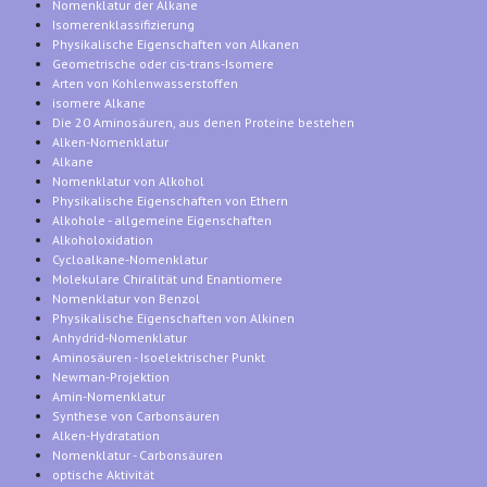
Nomenklatur der Alkane
Isomerenklassifizierung
Physikalische Eigenschaften von Alkanen
Geometrische oder cis-trans-Isomere
Arten von Kohlenwasserstoffen
isomere Alkane
Die 20 Aminosäuren, aus denen Proteine bestehen
Alken-Nomenklatur
Alkane
Nomenklatur von Alkohol
Physikalische Eigenschaften von Ethern
Alkohole - allgemeine Eigenschaften
Alkoholoxidation
Cycloalkane-Nomenklatur
Molekulare Chiralität und Enantiomere
Nomenklatur von Benzol
Physikalische Eigenschaften von Alkinen
Anhydrid-Nomenklatur
Aminosäuren - Isoelektrischer Punkt
Newman-Projektion
Amin-Nomenklatur
Synthese von Carbonsäuren
Alken-Hydratation
Nomenklatur - Carbonsäuren
optische Aktivität