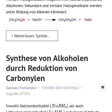
Alkoholen. Sekundäre und tertiäre Halogenalkane werden
unter Bildung von Alkenen eliminiert.
Weiterlesen: Synthese von Alkoholen aus Halogenalkanen
Synthese von Alkoholen
durch Reduktion von
Carbonylen
Germán Fernández
THEORIE DER ALKOHOLE
Zugriffe: 97534
(
N
a
B
H
4
)
Sowohl Natriumborhydrid
als auch
(
L
i
A
l
H
4
)