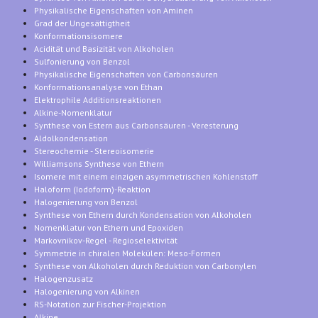
Physikalische Eigenschaften von Aminen
Grad der Ungesättigtheit
Konformationsisomere
Acidität und Basizität von Alkoholen
Sulfonierung von Benzol
Physikalische Eigenschaften von Carbonsäuren
Konformationsanalyse von Ethan
Elektrophile Additionsreaktionen
Alkine-Nomenklatur
Synthese von Estern aus Carbonsäuren - Veresterung
Aldolkondensation
Stereochemie - Stereoisomerie
Williamsons Synthese von Ethern
Isomere mit einem einzigen asymmetrischen Kohlenstoff
Haloform (Iodoform)-Reaktion
Halogenierung von Benzol
Synthese von Ethern durch Kondensation von Alkoholen
Nomenklatur von Ethern und Epoxiden
Markovnikov-Regel - Regioselektivität
Symmetrie in chiralen Molekülen: Meso-Formen
Synthese von Alkoholen durch Reduktion von Carbonylen
Halogenzusatz
Halogenierung von Alkinen
RS-Notation zur Fischer-Projektion
Alkine