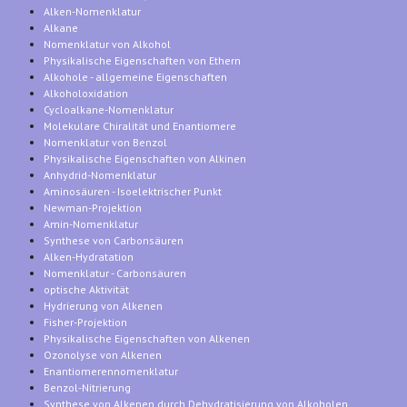
Alken-Nomenklatur
Alkane
Nomenklatur von Alkohol
Physikalische Eigenschaften von Ethern
Alkohole - allgemeine Eigenschaften
Alkoholoxidation
Cycloalkane-Nomenklatur
Molekulare Chiralität und Enantiomere
Nomenklatur von Benzol
Physikalische Eigenschaften von Alkinen
Anhydrid-Nomenklatur
Aminosäuren - Isoelektrischer Punkt
Newman-Projektion
Amin-Nomenklatur
Synthese von Carbonsäuren
Alken-Hydratation
Nomenklatur - Carbonsäuren
optische Aktivität
Hydrierung von Alkenen
Fisher-Projektion
Physikalische Eigenschaften von Alkenen
Ozonolyse von Alkenen
Enantiomerennomenklatur
Benzol-Nitrierung
Synthese von Alkenen durch Dehydratisierung von Alkoholen