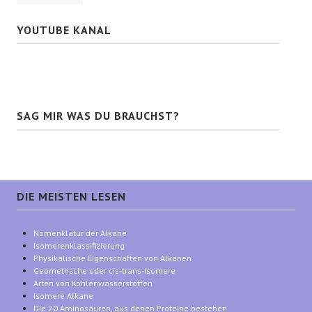
YOUTUBE KANAL
SAG MIR WAS DU BRAUCHST?
DIE MEISTEN LESEN
Nomenklatur der Alkane
Isomerenklassifizierung
Physikalische Eigenschaften von Alkanen
Geometrische oder cis-trans-Isomere
Arten von Kohlenwasserstoffen
isomere Alkane
Die 20 Aminosäuren, aus denen Proteine bestehen