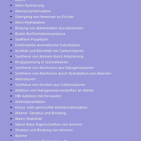
Alkin-Hydrierung
Alkenpolymerisation
Übergang von Newman zu Fischer
Alkin-Hydratation
Bildung von Alkoholaten aus Alkoholen
Butan-Konformationsanalyse
Staffelei Projektion
Elektrophile aromatische Substitution
Acidität und Basizität von Carbonsäuren
Synthese von Alkinen durch Alkylierung
Ringspannung in Cycloalkanen
Synthese von Alkoholen aus Halogenalkanen
Synthese von Alkoholen durch Hydratation von Alkenen
Alkinsäuren
Synthese von Amiden aus Carbonsäuren
Addition von Halogenwasserstoffen an Alkine
HBr-Addition mit Peroxiden
Alkenepoxidation
Kreuz- oder gemischte Aldolkondensation
Alkene - Struktur und Bindung
Alken-Stabilität
Säure-Base-Eigenschaften von Aminen
Struktur und Bindung von Aminen
Alkene